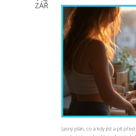
ZÁŘ
Jasný plán, co a kdy jíst a pít př