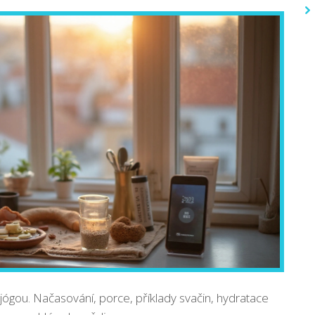
ed jógou. Načasování, porce, příklady svačin, hydratace