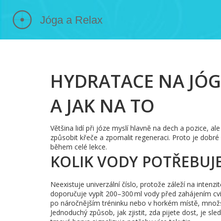
HYDRATACE NA JÓGU
A JAK NA TO
Většina lidí při józe myslí hlavně na dech a pozice, 
způsobit křeče a zpomalit regeneraci. Proto je dobré 
během celé lekce.
KOLIK VODY POTŘEBUJ
Neexistuje univerzální číslo, protože záleží na intenz
doporučuje vypít 200–300 ml vody před zahájením cvi
po náročnějším tréninku nebo v horkém místě, množst
Jednoduchý způsob, jak zjistit, zda pijete dost, je sl