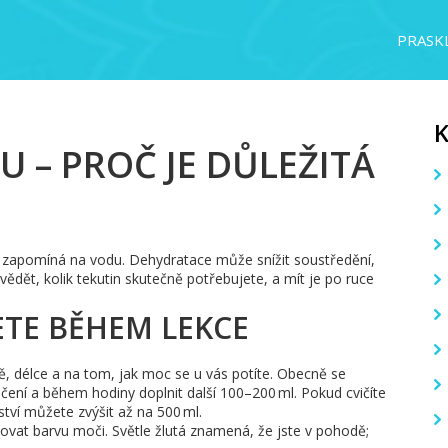
PRASKL
 – PROČ JE DŮLEŽITÁ
ale zapomíná na vodu. Dehydratace může snížit soustředění,
vědět, kolik tekutin skutečně potřebujete, a mít je po ruce
ETE BĚHEM LEKCE
itě, délce a na tom, jak moc se u vás potíte. Obecně se
čení a během hodiny doplnit další 100–200 ml. Pokud cvičíte
ví můžete zvýšit až na 500 ml.
edovat barvu moči. Světle žlutá znamená, že jste v pohodě;