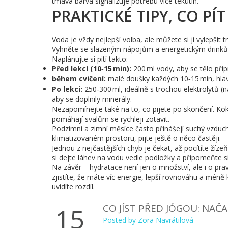
tmavá barva signalizuje potřebu více tekutin.
PRAKTICKÉ TIPY, CO PÍT
Voda je vždy nejlepší volba, ale můžete si ji vylepšit
Vyhněte se slazeným nápojům a energetickým drinkům
Naplánujte si pití takto:
Před lekcí (10‑15 min):
200 ml vody, aby se tělo připr
během cvičení:
malé doušky každých 10‑15 min, hlav
Po lekci:
250‑300 ml, ideálně s trochou elektrolytů (n
aby se doplnily minerály.
Nezapomínejte také na to, co pijete po skončení. Koko
pomáhají svalům se rychleji zotavit.
Podzimní a zimní měsíce často přinášejí suchý vzduch
klimatizovaném prostoru, pijte ještě o něco častěji.
Jednou z nejčastějších chyb je čekat, až pocítíte žízeň
si dejte láhev na vodu vedle podložky a připomeňte 
Na závěr – hydratace není jen o množství, ale i o pra
zjistíte, že máte víc energie, lepší rovnováhu a méně k
uvidíte rozdíl.
CO JÍST PŘED JÓGOU: NAČA
15
Posted by
Zora Navrátilová