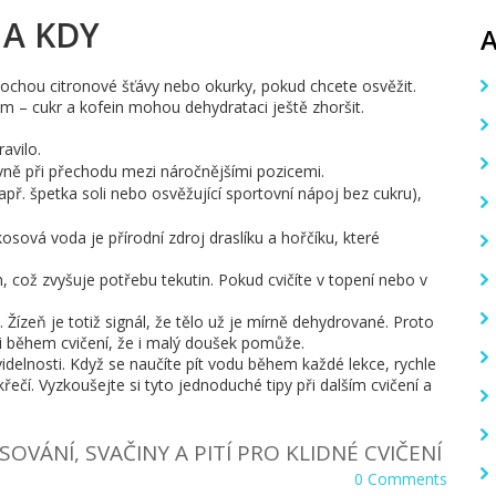
 A KDY
 trochou citronové šťávy nebo okurky, pokud chcete osvěžit.
 – cukr a kofein mohou dehydrataci ještě zhoršit.
avilo.
ně při přechodu mezi náročnějšími pozicemi.
apř. špetka soli nebo osvěžující sportovní nápoj bez cukru),
sová voda je přírodní zdroj draslíku a hořčíku, které
, což zvyšuje potřebu tekutin. Pokud cvičíte v topení nebo v
. Žízeň je totiž signál, že tělo už je mírně dehydrované. Proto
si během cvičení, že i malý doušek pomůže.
videlnosti. Když se naučíte pít vodu během každé lekce, rychle
řečí. Vyzkoušejte si tyto jednoduché tipy při dalším cvičení a
SOVÁNÍ, SVAČINY A PITÍ PRO KLIDNÉ CVIČENÍ
0 Comments