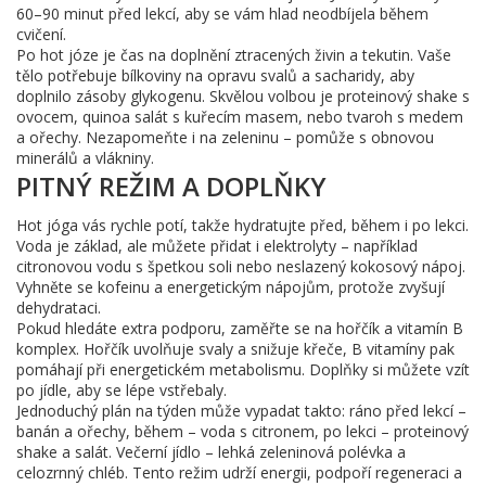
60–90 minut před lekcí, aby se vám hlad neodbíjela během
cvičení.
Po hot józe je čas na doplnění ztracených živin a tekutin. Vaše
tělo potřebuje bílkoviny na opravu svalů a sacharidy, aby
doplnilo zásoby glykogenu. Skvělou volbou je proteinový shake s
ovocem, quinoa salát s kuřecím masem, nebo tvaroh s medem
a ořechy. Nezapomeňte i na zeleninu – pomůže s obnovou
minerálů a vlákniny.
PITNÝ REŽIM A DOPLŇKY
Hot jóga vás rychle potí, takže hydratujte před, během i po lekci.
Voda je základ, ale můžete přidat i elektrolyty – například
citronovou vodu s špetkou soli nebo neslazený kokosový nápoj.
Vyhněte se kofeinu a energetickým nápojům, protože zvyšují
dehydrataci.
Pokud hledáte extra podporu, zaměřte se na hořčík a vitamín B
komplex. Hořčík uvolňuje svaly a snižuje křeče, B vitamíny pak
pomáhají při energetickém metabolismu. Doplňky si můžete vzít
po jídle, aby se lépe vstřebaly.
Jednoduchý plán na týden může vypadat takto: ráno před lekcí –
banán a ořechy, během – voda s citronem, po lekci – proteinový
shake a salát. Večerní jídlo – lehká zeleninová polévka a
celozrnný chléb. Tento režim udrží energii, podpoří regeneraci a