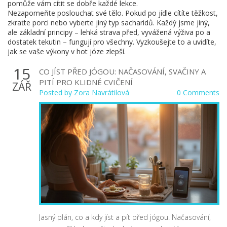
pomůže vám cítit se dobře každé lekce.
Nezapomeňte poslouchat své tělo. Pokud po jídle cítíte těžkost,
zkraťte porci nebo vyberte jiný typ sacharidů. Každý jsme jiný,
ale základní principy – lehká strava před, vyvážená výživa po a
dostatek tekutin – fungují pro všechny. Vyzkoušejte to a uvidíte,
jak se vaše výkony v hot józe zlepší.
15
CO JÍST PŘED JÓGOU: NAČASOVÁNÍ, SVAČINY A
PITÍ PRO KLIDNÉ CVIČENÍ
ZÁŘ
Posted by
Zora Navrátilová
0 Comments
Jasný plán, co a kdy jíst a pít před jógou. Načasování,