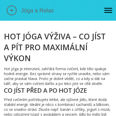
HOT JÓGA VÝŽIVA – CO JÍST
A PÍT PRO MAXIMÁLNÍ
VÝKON
Hot jóga je intenzivní, zahřátá forma cvičení, kde tělo spaluje
hodně energie. Bez správné stravy se rychle unavíte, nebo vám
začne praskat hlava. Proto je dobré vědět, co a kdy si dát na
talíř, aby se vám cvičení dařilo a po lekci jste se cítili skvěle.
CO JÍST PŘED A PO HOT JÓZE
Před cvičením potřebujete lehké, ale výživné jídlo, které dodá
stabilní energii. Ideální je něco s kombinací sacharidů a bílkovin,
co se snadno stráví. Zkuste např. banán s oříšky, jogurt s müsli,
nebo celozrnný toast s avokádem a vejcem. Jídlo by mělo být