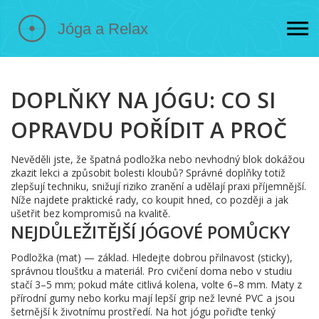
DOPLŇKY NA JÓGU: CO SI
OPRAVDU POŘÍDIT A PROČ
Nevěděli jste, že špatná podložka nebo nevhodný blok dokážou
zkazit lekci a způsobit bolesti kloubů? Správné doplňky totiž
zlepšují techniku, snižují riziko zranění a udělají praxi příjemnější.
Níže najdete praktické rady, co koupit hned, co později a jak
ušetřit bez kompromisů na kvalitě.
NEJDŮLEŽITĚJŠÍ JÓGOVÉ POMŮCKY
Podložka (mat) — základ. Hledejte dobrou přilnavost (sticky),
správnou tloušťku a materiál. Pro cvičení doma nebo v studiu
stačí 3–5 mm; pokud máte citlivá kolena, volte 6–8 mm. Maty z
přírodní gumy nebo korku mají lepší grip než levné PVC a jsou
šetrnější k životnímu prostředí. Na hot jógu pořiďte tenký