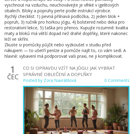
vyschnout na vzduchu, neuchovávejte je vlhké v igelitových
obalech. Bloky a popruhy perte podle instrukcí výrobce.
Rychlý checklist: 1) pevná přilnavá podložka, 2) jeden blok +
popruh, 3) ručník pro horkou jógu, 4) bolstered nebo deka pro
restorativní lekce, 5) taška pro přenos. Kupujte rozumně: kvalita
maty a bloků má větší dopad než drahé doplňky, které nakonec
leží ve skříni.
Zkuste si pomůcky půjčit nebo vyzkoušet v studiu před
nákupem — to ušetří peníze a pomůže najít to, co vám sedí. A
hlavně: vybavení má podporovat vaši praxi, ne ji komplikovat.
1
CO SI OPRAVDU VZÍT NA JÓGU: JAK VYBRAT
SPRÁVNÉ OBLEČENÍ A DOPLŇKY
ČEC
Posted by
Zora Navrátilová
0 Comments