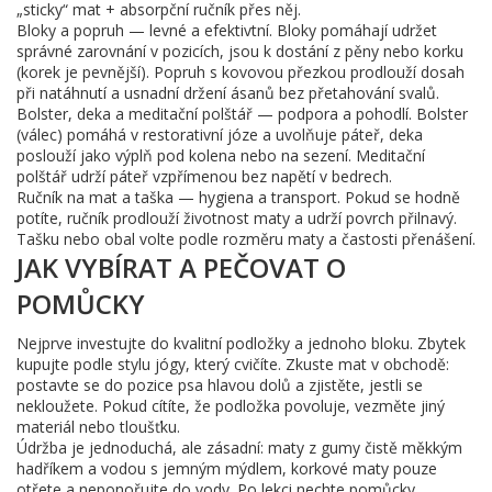
„sticky“ mat + absorpční ručník přes něj.
Bloky a popruh — levné a efektivtní. Bloky pomáhají udržet
správné zarovnání v pozicích, jsou k dostání z pěny nebo korku
(korek je pevnější). Popruh s kovovou přezkou prodlouží dosah
při natáhnutí a usnadní držení ásanů bez přetahování svalů.
Bolster, deka a meditační polštář — podpora a pohodlí. Bolster
(válec) pomáhá v restorativní józe a uvolňuje páteř, deka
poslouží jako výplň pod kolena nebo na sezení. Meditační
polštář udrží páteř vzpřímenou bez napětí v bedrech.
Ručník na mat a taška — hygiena a transport. Pokud se hodně
potíte, ručník prodlouží životnost maty a udrží povrch přilnavý.
Tašku nebo obal volte podle rozměru maty a častosti přenášení.
JAK VYBÍRAT A PEČOVAT O
POMŮCKY
Nejprve investujte do kvalitní podložky a jednoho bloku. Zbytek
kupujte podle stylu jógy, který cvičíte. Zkuste mat v obchodě:
postavte se do pozice psa hlavou dolů a zjistěte, jestli se
nekloužete. Pokud cítíte, že podložka povoluje, vezměte jiný
materiál nebo tloušťku.
Údržba je jednoduchá, ale zásadní: maty z gumy čistě měkkým
hadříkem a vodou s jemným mýdlem, korkové maty pouze
otřete a neponořujte do vody. Po lekci nechte pomůcky