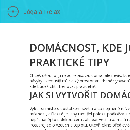
DOMÁCNOST, KDE J
PRAKTICKÉ TIPY
Chceš dělat jógu nebo relaxovat doma, ale nevíš, kd
návyky. Nemusíš mít velký prostor ani drahé vybavení 
kde budeš chtít trénovat pravidelně.
JAK SI VYTVOŘIT DOMÁ
Vyber si místo s dostatkem světla a co nejméně ruši
místnost, důležité je, aby tam šel položit podložka a
nepřeháněj to s dekoracemi, ale pár věcí jako malá 
Postarej se o vzduch a teplotu. Otevři okno před cvi