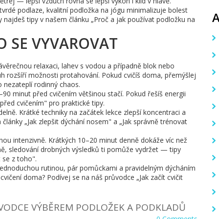
rej — lepší vzduch rovná se lepší výkon i klid v hlavě.
rdé podlaze, kvalitní podložka na jógu minimalizuje bolest
ky najdeš tipy v našem článku „Proč a jak používat podložku na
O SE VYVAROVAT
ávěrečnou relaxaci, lahev s vodou a případně blok nebo
h rozšíří možnosti protahování. Pokud cvičíš doma, přemýšlej
 nezateplí rodinný chaos.
–90 minut před cvičením většinou stačí. Pokud řešíš energii
před cvičením" pro praktické tipy.
delně. Krátké techniky na začátek lekce zlepší koncentraci a
a články „Jak zlepšit dýchání nosem" a „Jak správně trénovat
ednou intenzivně. Krátkých 10–20 minut denně dokáže víc než
ně, sledování drobných výsledků ti pomůže vydržet — tipy
 se z toho".
 jednoduchou rutinou, pár pomůckami a pravidelným dýcháním
cvičení doma? Podívej se na náš průvodce „Jak začít cvičit
ŮVODCE VÝBĚREM PODLOŽEK A PODKLADŮ
0 Comments