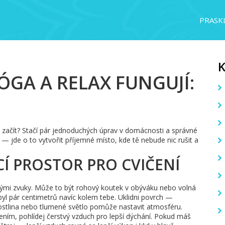
PRASKL
ÓGA A RELAX FUNGUJÍ:
e začít? Stačí pár jednoduchých úprav v domácnosti a správné
— jde o to vytvořit příjemné místo, kde tě nebude nic rušit a
CÍ PROSTOR PRO CVIČENÍ
vými zvuky. Může to být rohový koutek v obýváku nebo volná
 byl pár centimetrů navíc kolem tebe. Uklidni povrch —
rostlina nebo tlumené světlo pomůže nastavit atmosféru.
čením, pohlídej čerstvý vzduch pro lepší dýchání. Pokud máš