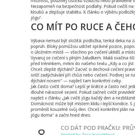
možnost, používej čističku vzduchu nebo pravidelně vět
Nezapomeň na bezpečnost podlahy. Pokud cvičíš na tv
kloubů a zlepšuje stabilitu. K článku o výběru podlož
jógu“.
CO MÍT PO RUCE A ČEH
Výbava nemusí být složitá: podložka, tenká deka na z
popruh. Bloky pomůžou udržet správné pozice, popru
o úložném místě — všechno po cvičení uklidíš a místo
Vyvaruj se cvičení s plným žaludkem. Malá svačina 60
před tréninkem, mrkni do našeho textu „Kdy a co jíst 
Chceš zlepšit dýchání? Zacvič si dechová cvičení pravi
sníží zadýchávání při chůzi nebo cvičení. Podívej se n
dýchání nosem" — najdeš tam konkrétní cviky.
Jak často cvičit doma? Lepší je krátce a často než j
dlouhé nárazové sezení. Pokud začneš cvičit pravidel
najdeš v článku „Jak cvičit jógu každý den a nezbláznit
Domácnost může být místem klidu i lepší kondice. S
proměníš kouzelně svůj den. Chceš konkrétní plán na 
jógu doma" a začni hned dnes.
CO DÁT POD PRAČKU: PR
8
Posted by
Zora Navrátilová