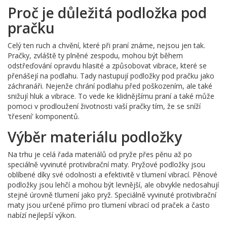
Proč je důležitá podložka pod
pračku
Celý ten ruch a chvění, které při praní známe, nejsou jen tak.
Pračky, zvláště ty plněné zespodu, mohou být během
odstřeďování opravdu hlasité a způsobovat vibrace, které se
přenášejí na podlahu. Tady nastupují podložky pod pračku jako
záchranáři. Nejenže chrání podlahu před poškozením, ale také
snižují hluk a vibrace. To vede ke klidnějšímu praní a také může
pomoci v prodloužení životnosti vaší pračky tím, že se sníží
'třesení' komponentů.
Výběr materiálu podložky
Na trhu je celá řada materiálů od pryže přes pěnu až po
speciálně vyvinuté protivibrační maty. Pryžové podložky jsou
oblíbené díky své odolnosti a efektivitě v tlumení vibrací. Pěnové
podložky jsou lehčí a mohou být levnější, ale obvykle nedosahují
stejné úrovně tlumení jako pryž. Speciálně vyvinuté protivibrační
maty jsou určené přímo pro tlumení vibrací od praček a často
nabízí nejlepší výkon.