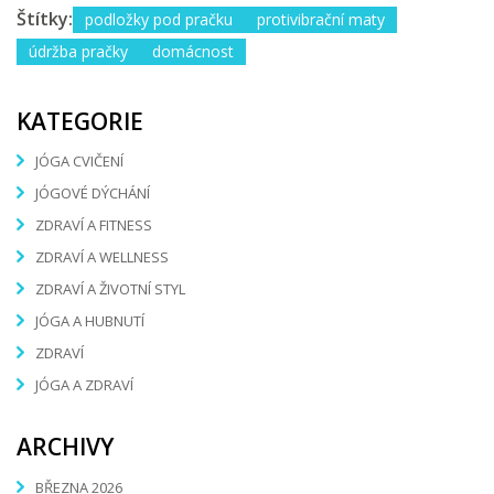
Štítky:
podložky pod pračku
protivibrační maty
údržba pračky
domácnost
KATEGORIE
JÓGA CVIČENÍ
JÓGOVÉ DÝCHÁNÍ
ZDRAVÍ A FITNESS
ZDRAVÍ A WELLNESS
ZDRAVÍ A ŽIVOTNÍ STYL
JÓGA A HUBNUTÍ
ZDRAVÍ
JÓGA A ZDRAVÍ
ARCHIVY
BŘEZNA 2026