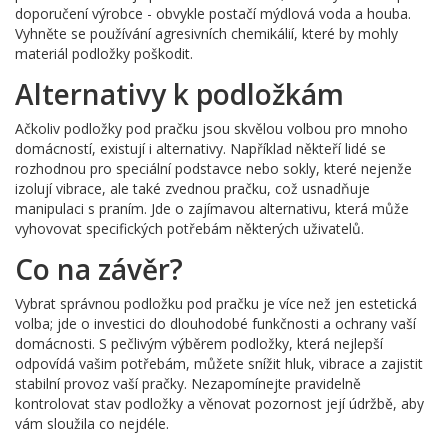
doporučení výrobce - obvykle postačí mýdlová voda a houba.
Vyhněte se používání agresivních chemikálií, které by mohly
materiál podložky poškodit.
Alternativy k podložkám
Ačkoliv podložky pod pračku jsou skvělou volbou pro mnoho
domácností, existují i alternativy. Například někteří lidé se
rozhodnou pro speciální podstavce nebo sokly, které nejenže
izolují vibrace, ale také zvednou pračku, což usnadňuje
manipulaci s praním. Jde o zajímavou alternativu, která může
vyhovovat specifických potřebám některých uživatelů.
Co na závěr?
Vybrat správnou podložku pod pračku je více než jen estetická
volba; jde o investici do dlouhodobé funkčnosti a ochrany vaší
domácnosti. S pečlivým výběrem podložky, která nejlepší
odpovídá vašim potřebám, můžete snížit hluk, vibrace a zajistit
stabilní provoz vaší pračky. Nezapomínejte pravidelně
kontrolovat stav podložky a věnovat pozornost její údržbě, aby
vám sloužila co nejdéle.