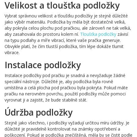
Velikost a tloušťka podložky
Vybrat správnou velikost a tloušťku podložky je stejně důležité
jako výběr materiálu. Podložka by měla být dostatečně velká,
aby pokryla celou plochu pod pračkou, ale zároveň ne tak velká,
aby zasahovala do prostoru kolem ní.
Tloušťka podložky
závisí
na typu podlahy a míře vibrací, které vaše pračka generuje.
Obvykle platí, že čím tlustší podložka, tím lépe dokáže tlumit
vibrace.
Instalace podložky
Instalace podložky pod pračku je snadná a nevyžaduje žádné
speciální nástroje. Důležité je, aby podložka byla rovně
umístěna a celá plocha pod pračkou byla pokryta. Pokud máte
pračku na nerovném povrchu, použití podložky může pomoci
vyrovnat ji a zajistit, že bude stabilně stát.
Údržba podložky
Stejně jako všechno, i podložky vyžadují určitou míru údržby. Je
důležité je pravidelně kontrolovat na známky opotřebení a
poškození. Pokud je podložka znečištěná, měla by se čistit podle