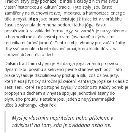
Tradiční styly jógy pocházejí z Indie a každý z nich má svou
vlastní historickou a kulturní tradici. Tyto styly jsou často
zaměřeny na duchovní rozvoj, meditaci, a harmonizaci energie
těla a mysli.
Jóga
jako praxe existuje již tisíce let a v průběhu
času se vyvinula do mnoha podob. Hatha jóga, často
považovaná za základní formu jógy, se zaměřuje na vyváženost
a harmonii mezi tělesnými pózami (ásanami) a dýchacími
technikami (pránájámou). Tento styl je vhodný pro začátečníky
díky své pomalé a kontrolované praxi, která klade důraz na
správné držení těla a dech.
Dalším tradičním stylem je Ashtanga jóga, známá pro svou
dynamickou povahu a sekvenci pevně stanovených póz. Tato
praxe vyžaduje disciplinovaný přístup a sílu, což oslovuje ty,
kteří hledají fyzicky náročnější cvičení. Ashtanga jóga se skládá z
šesti sérií, které se postupně zvyšují v obtížnosti. Každý pohyb je
propojen s dechem a vinyasa spojuje jednotlivé ásany do
plynulého proudu. Pattabhi Jois, jeden z nejvýznamnějších
učitelů Ashtangy, kdysi řekl:
Mysl je vlastním nepřítelem nebo přítelem, v
závislosti na tom, zda je ovládána nebo ne.