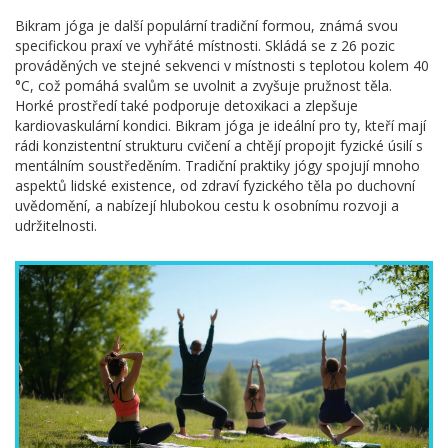
Bikram jóga je další populární tradiční formou, známá svou
specifickou praxí ve vyhřáté místnosti. Skládá se z 26 pozic
prováděných ve stejné sekvenci v místnosti s teplotou kolem 40
°C, což pomáhá svalům se uvolnit a zvyšuje pružnost těla.
Horké prostředí také podporuje detoxikaci a zlepšuje
kardiovaskulární kondici. Bikram jóga je ideální pro ty, kteří mají
rádi konzistentní strukturu cvičení a chtějí propojit fyzické úsilí s
mentálním soustředěním. Tradiční praktiky jógy spojují mnoho
aspektů lidské existence, od zdraví fyzického těla po duchovní
uvědomění, a nabízejí hlubokou cestu k osobnímu rozvoji a
udržitelnosti.