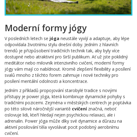
Moderní formy jógy
V posledních letech se
jóga
neustále vyvíjí a adaptuje, aby lépe
odpovídala životnímu stylu dnešní doby. Jedním z hlavních
trendů je přizpůsobení tradičních technik tak, aby byly více
dostupné nebo atraktivní pro širší publikum. Ať už jste poklidný
meditátor nebo milovník intenzivního cvičení, moderní formy
jógy vám mají co nabídnout. Kromě zlepšení flexibility a posílení
svalů mnoho z těchto forem zahrnuje i nové techniky pro
posílení mentální odolnosti a koncentrace.
Jedním z příkladů propojování starobylé tradice s novými
přístupy je power jóga, která kombinuje dynamické pohyby s
tradičními pozicemi. Zejména v městských centrech je poptávka
po této silově náročnější variantě
cvičení
značná, neboť
oslovuje lidi, kteří hledají nejen psychickou relaxaci, ale i
adrenalin. Power jóga může díky své dynamice a důrazu na
aktivní posilování těla vyvolávat pocit podobný aerobnímu
cvičení.