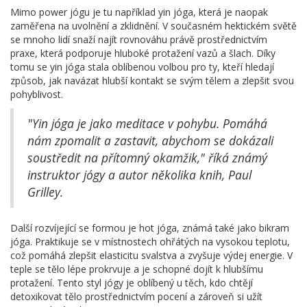
Mimo power jógu je tu například yin jóga, která je naopak
zaměřena na uvolnění a zklidnění. V současném hektickém světě
se mnoho lidí snaží najít rovnováhu právě prostřednictvím
praxe, která podporuje hluboké protažení vazů a šlach. Díky
tomu se yin jóga stala oblíbenou volbou pro ty, kteří hledají
způsob, jak navázat hlubší kontakt se svým tělem a zlepšit svou
pohyblivost.
"Yin jóga je jako meditace v pohybu. Pomáhá
nám zpomalit a zastavit, abychom se dokázali
soustředit na přítomný okamžik," říká známý
instruktor jógy a autor několika knih, Paul
Grilley.
Další rozvíjející se formou je hot jóga, známá také jako bikram
jóga. Praktikuje se v místnostech ohřátých na vysokou teplotu,
což pomáhá zlepšit elasticitu svalstva a zvyšuje výdej energie. V
teple se tělo lépe prokrvuje a je schopné dojít k hlubšímu
protažení. Tento styl jógy je oblíbený u těch, kdo chtějí
detoxikovat tělo prostřednictvím pocení a zároveň si užít