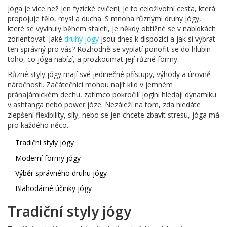
Jóga je více než jen fyzické cvičení; je to celoživotní cesta, která
propojuje tělo, mysl a ducha. S mnoha různými druhy jógy,
které se vyvinuly během staletí, je někdy obtížné se v nabídkách
zorientovat. Jaké
druhy jógy
jsou dnes k dispozici a jak si vybrat
ten správný pro vás? Rozhodně se vyplatí ponořit se do hlubin
toho, co jóga nabízí, a prozkoumat její různé formy.
Různé styly jógy mají své jedinečné přístupy, výhody a úrovně
náročnosti. Začátečníci mohou najít klid v jemném
pránajámickém dechu, zatímco pokročilí jogíni hledají dynamiku
v ashtanga nebo power józe. Nezáleží na tom, zda hledáte
zlepšení flexibility, síly, nebo se jen chcete zbavit stresu, jóga má
pro každého něco.
Tradiční styly jógy
Moderní formy jógy
Výběr správného druhu jógy
Blahodárné účinky jógy
Tradiční styly jógy