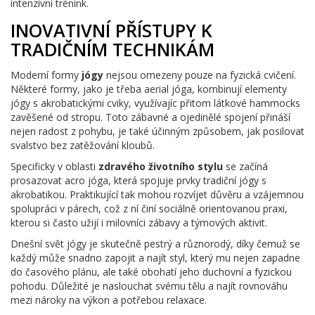
intenzivní trénink.
INOVATIVNÍ PŘÍSTUPY K
TRADIČNÍM TECHNIKÁM
Moderní formy
jógy
nejsou omezeny pouze na fyzická cvičení.
Některé formy, jako je třeba aerial jóga, kombinují elementy
jógy s akrobatickými cviky, využívajíc přitom látkové hammocks
zavěšené od stropu. Toto zábavné a ojedinělé spojení přináší
nejen radost z pohybu, je také účinným způsobem, jak posilovat
svalstvo bez zatěžování kloubů.
Specificky v oblasti
zdravého životního stylu
se začíná
prosazovat acro jóga, která spojuje prvky tradiční jógy s
akrobatikou. Praktikující tak mohou rozvíjet důvěru a vzájemnou
spolupráci v párech, což z ní činí sociálně orientovanou praxi,
kterou si často užijí i milovníci zábavy a týmových aktivit.
Dnešní svět jógy je skutečně pestrý a různorodý, díky čemuž se
každý může snadno zapojit a najít styl, který mu nejen zapadne
do časového plánu, ale také obohatí jeho duchovní a fyzickou
pohodu. Důležité je naslouchat svému tělu a najít rovnováhu
mezi nároky na výkon a potřebou relaxace.