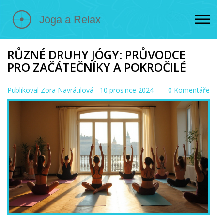
RŮZNÉ DRUHY JÓGY: PRŮVODCE
PRO ZAČÁTEČNÍKY A POKROČILÉ
Publikoval
Zora Navrátilová
- 10 prosince 2024
0 Komentáře