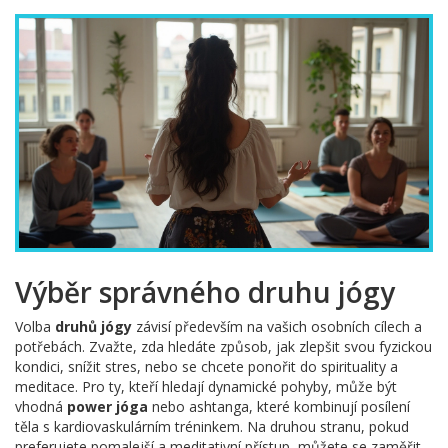
Výběr správného druhu jógy
Volba
druhů jógy
závisí především na vašich osobních cílech a
potřebách. Zvažte, zda hledáte způsob, jak zlepšit svou fyzickou
kondici, snížit stres, nebo se chcete ponořit do spirituality a
meditace. Pro ty, kteří hledají dynamické pohyby, může být
vhodná
power jóga
nebo ashtanga, které kombinují posílení
těla s kardiovaskulárním tréninkem. Na druhou stranu, pokud
preferujete pomalejší a meditativní přístup, můžete se zaměřit