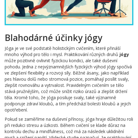
Blahodárné účinky jógy
Jóga je ve své podstatě holistickým cvičením, které přináší
mnoho výhod pro tělo i mysl. Praktikování různých druhů
jógy
může pozitivně ovlivnit fyzickou kondici, ale také duševní
pohodu. Jedna z nejvýznamnějších fyzických výhod jógy spočívá
ve zlepšení flexibility a rozvoji síly. Běžné ásany, jako například
pes hlavou dolů nebo stromová pozice, pomáhají posílit svaly,
zlepšit rovnováhu a vytrvalost. Pravidelným cvičením se tělo
stává pružnějším, což může snížit riziko úrazů a zlepšit držení
těla. Kromě toho, že jóga posiluje svaly, také významně
podporuje zdraví kloubů, a tím předchází bolesti kloubů a jejich
opotřebení.
Pokud se zaměříme na duševní přínosy, jóga hraje důležitou roli
při redukci stresu a úzkosti. Během cvičení se klade důraz na
kontrolu dechu a mindfulness, což má za následek uklidnění
mysli a snížení napětí. Vědecké studie naznačují, že praktikování