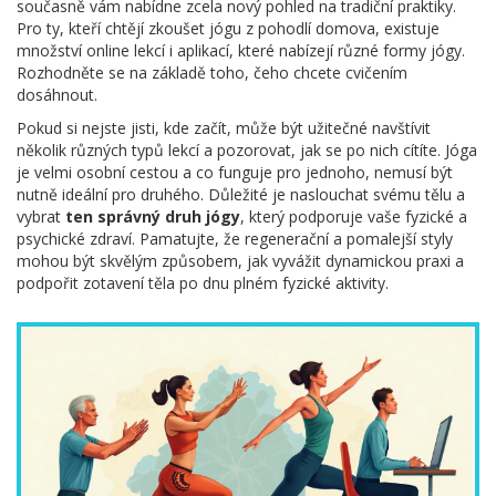
současně vám nabídne zcela nový pohled na tradiční praktiky.
Pro ty, kteří chtějí zkoušet jógu z pohodlí domova, existuje
množství online lekcí i aplikací, které nabízejí různé formy jógy.
Rozhodněte se na základě toho, čeho chcete cvičením
dosáhnout.
Pokud si nejste jisti, kde začít, může být užitečné navštívit
několik různých typů lekcí a pozorovat, jak se po nich cítíte. Jóga
je velmi osobní cestou a co funguje pro jednoho, nemusí být
nutně ideální pro druhého. Důležité je naslouchat svému tělu a
vybrat
ten správný druh jógy
, který podporuje vaše fyzické a
psychické zdraví. Pamatujte, že regenerační a pomalejší styly
mohou být skvělým způsobem, jak vyvážit dynamickou praxi a
podpořit zotavení těla po dnu plném fyzické aktivity.