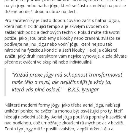
na yin jogu nebo hatha jógu, které se často zaměřují na pozice
držené po delší dobu a důraz na dech.
Pro začátečníky je často doporučováno začít s hatha jógou,
která nabízí zklidňující tempo a je skvělým úvodem do
základních pozic a dechových technik. Pokud máte zdravotní
potíže, jako jsou problémy s klouby nebo zranění, zvláště se
podívejte na jinu jógu nebo vodní jógu, které nejsou tak
náročné na fyzickou kondici a šetří klouby. Také je důležité
zvážit, jaký druh instruktora vám nejvíce vyhovuje, a zda dáváte
přednost cvičení ve skupině nebo individuálně.
"Každá praxe jógy má schopnost transformovat
naše tělo a mysl, ale nejúčinnější je vždy ta,
která vás plně osloví." – B.K.S. Iyengar
Některé moderní formy jógy, jako třeba aerial jóga, nabízejí
unikátní pohled na cvičení a mohou být osvěžující pro ty, kteří
hledají nevšední zážitky. Aerial jóga používá popruhy k zavěšení
nad podlahou, což umožňuje zkoušení různých pozic v beztíži.
Tento typ jógy může posílit svalstvo, zlepšit držení těla a