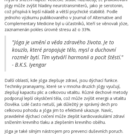
jógy může zvýšit hladiny neurotransmiterů, jako je serotonin,
což přispívá k lepší náladě a větší psychické stabilitě. Podle
jednoho výzkumu publikovaného v Journal of Alternative and
Complementary Medicine byl u účastníků, kteří se věnovali józe,
zaznamenán pokles úrovně stresu až o 33%.
"Jóga je umění a věda zdravého života. Je to
kouzlo, které propojuje tělo, mysl a duchovní
rozměr bytí. Tím vytváří harmonii a pocit štěstí."
- B.K.S. Iyengar
Další oblastí, kde jóga zlepšuje zdraví, jsou dýchací funkce.
Techniky pranayamy, které se v mnoha druzích jógy vyučují,
zlepšují kapacitu plic a celkovou vitalitu. Různé dechové metody
podporují lepší okysličení těla, což může zvýšit energii a vitalitu
člověka. Lidé často netuší, jak důležitý je správný dech pro
celkovou pohodu a jóga jim to efektivně ukazuje. Navíc,
pravidelné dýchací cvičení může zlepšit kardiovaskulární zdraví
snížením krevního tlaku a zlepšením krevního oběhu.
Jóga je také silným nástrojem pro prevenci duševních poruch.