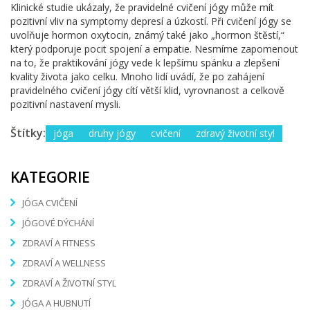
Klinické studie ukázaly, že pravidelné cvičení jógy může mít
pozitivní vliv na symptomy depresí a úzkostí. Při cvičení jógy se
uvolňuje hormon oxytocin, známý také jako „hormon štěstí,“
který podporuje pocit spojení a empatie. Nesmíme zapomenout
na to, že praktikování jógy vede k lepšímu spánku a zlepšení
kvality života jako celku. Mnoho lidí uvádí, že po zahájení
pravidelného cvičení jógy cítí větší klid, vyrovnanost a celkově
pozitivní nastavení mysli.
Štítky:
jóga
druhy jógy
cvičení
zdravý životní styl
KATEGORIE
JÓGA CVIČENÍ
JÓGOVÉ DÝCHÁNÍ
ZDRAVÍ A FITNESS
ZDRAVÍ A WELLNESS
ZDRAVÍ A ŽIVOTNÍ STYL
JÓGA A HUBNUTÍ