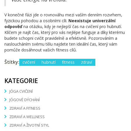
V konečné fázi jde o rovnováhu mezi vaším denním rozvrhem,
fyzickou pohodou a osobními cíli.
Neexistuje univerzální
odpověď
na otázku, kdy je nejlepší čas na cvičení pro hubnutí.
Klíčem je najít čas, který pro vás nejlépe funguje a díky kterému
budete schopni cvičit pravidelně a efektivně. Pozorováním a
nasloucháním svému tělu najdete ten ideální čas, který vám
pomůže dosáhnout vašich fitness cílů.
Štítky:
cvičení
hubnutí
fitness
zdraví
KATEGORIE
JÓGA CVIČENÍ
JÓGOVÉ DÝCHÁNÍ
ZDRAVÍ A FITNESS
ZDRAVÍ A WELLNESS
ZDRAVÍ A ŽIVOTNÍ STYL