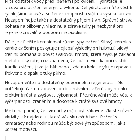
Pijte dostatek vody před, během i po cvičení. Hydratace je
klíčová pro udržení energie a výkonu. Dehydratace může vést k
rychlejšímu únavě a snížené schopnosti cvičit na vysoké úrovni.
Nezapomínejte také na dostatečný příjem živin. Správná strava
bohatá na bílkoviny, vlákninu a zdravé tuky je nezbytná pro
regeneraci svalů a podporu metabolismu.
Dále je důležité kombinovat různé typy cvičení. Silový trénink s
kardio cvičením poskytuje nejlepší výsledky při hubnutí. Silový
trénink pomáhá budovat svalovou hmotu, která zvyšuje základní
metabolický rate, což znamená, že spálíte více kalorií i v klidu.
Kardio cvičení, jako je běh nebo jízda na kole, zvyšuje tepovou
frekvenci a spaluje tuky přímo.
Nezapomeňte na dostatečný odpočinek a regeneraci. Tělo
potřebuje čas na zotavení po intenzivním cvičení, aby mohlo
efektivně růst a zvyšovat výkonnost. Přetrénování může vést k
vyčerpanosti, zraněním a dokonce k ztrátě svalové hmoty.
Mějte na paměti, že cvičení by mělo být zábavné. Zkuste různé
aktivity, až najdete tu, která vás skutečně baví. Cvičení s
kamarády nebo rodinou může být skvělým způsobem, jak si
udržet motivaci.