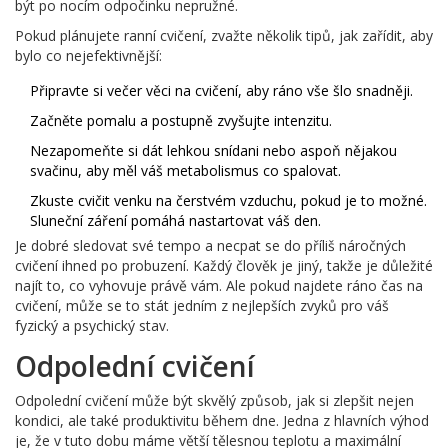
být po nocím odpočinku nepružné.
Pokud plánujete ranní cvičení, zvažte několik tipů, jak zařídit, aby
bylo co nejefektivnější:
Připravte si večer věci na cvičení, aby ráno vše šlo snadněji.
Začněte pomalu a postupně zvyšujte intenzitu.
Nezapomeňte si dát lehkou snídani nebo aspoň nějakou
svačinu, aby měl váš metabolismus co spalovat.
Zkuste cvičit venku na čerstvém vzduchu, pokud je to možné.
Sluneční záření pomáhá nastartovat váš den.
Je dobré sledovat své tempo a necpat se do příliš náročných
cvičení ihned po probuzení. Každý člověk je jiný, takže je důležité
najít to, co vyhovuje právě vám. Ale pokud najdete ráno čas na
cvičení, může se to stát jedním z nejlepších zvyků pro váš
fyzický a psychický stav.
Odpolední cvičení
Odpolední cvičení může být skvělý způsob, jak si zlepšit nejen
kondici, ale také produktivitu během dne. Jedna z hlavních výhod
je, že v tuto dobu máme větší tělesnou teplotu a maximální