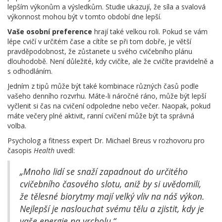
lepším výkonům a výsledkům. Studie ukazují, že síla a svalová
výkonnost mohou být v tomto období dne lepší.
Vaše osobní preference
hrají také velkou roli. Pokud se vám
lépe cvičí v určitém čase a cítíte se při tom dobře, je větší
pravděpodobnost, že zůstanete u svého cvičebního plánu
dlouhodobě. Není důležité, kdy cvičíte, ale že cvičíte pravidelně a
s odhodláním.
Jedním z tipů může být také kombinace různých časů podle
vašeho denního rozvrhu. Máte-li náročné ráno, může být lepší
vyčlenit si čas na cvičení odpoledne nebo večer. Naopak, pokud
máte večery plné aktivit, ranní cvičení může být ta správná
volba.
Psycholog a fitness expert Dr. Michael Breus v rozhovoru pro
časopis
Health
uvedl:
„Mnoho lidí se snaží zapadnout do určitého
cvičebního časového slotu, aniž by si uvědomili,
že tělesné biorytmy mají velký vliv na náš výkon.
Nejlepší je naslouchat svému tělu a zjistit, kdy je
vaše energie na vrcholu.“