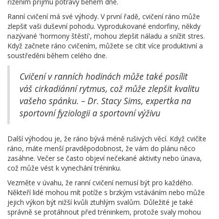
řízením příjmu potravy během dne.
Ranní cvičení má své výhody. V první řadě, cvičení ráno může
zlepšit vaši duševní pohodu. Vyprodukované endorfiny, někdy
nazývané 'hormony štěstí', mohou zlepšit náladu a snížit stres.
Když začnete ráno cvičením, můžete se cítit více produktivní a
soustředěni během celého dne.
Cvičení v ranních hodinách může také posílit
váš cirkadiánní rytmus, což může zlepšit kvalitu
vašeho spánku. – Dr. Stacy Sims, expertka na
sportovní fyziologii a sportovní výživu
Další výhodou je, že ráno bývá méně rušivých věcí. Když cvičíte
ráno, máte menší pravděpodobnost, že vám do plánu něco
zasáhne. Večer se často objeví nečekané aktivity nebo únava,
což může vést k vynechání tréninku.
Vezměte v úvahu, že ranní cvičení nemusí být pro každého.
Někteří lidé mohou mít potíže s brzkým vstáváním nebo může
jejich výkon být nižší kvůli ztuhlým svalům. Důležité je také
správně se protáhnout před tréninkem, protože svaly mohou