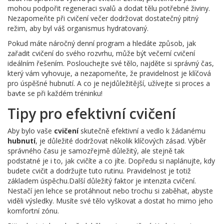
mohou podpořit regeneraci svalů a dodat tělu potřebné živiny.
Nezapomeňte při cvičení večer dodržovat dostatečný pitný
režim, aby byl váš organismus hydratovaný.
Pokud máte náročný denní program a hledáte způsob, jak
zařadit cvičení do svého rozvrhu, může být večerní cvičení
ideálním řešením. Poslouchejte své tělo, najděte si správný čas,
který vám vyhovuje, a nezapomeňte, že pravidelnost je klíčová
pro úspěšné hubnutí. A co je nejdůležitější, užívejte si proces a
bavte se při každém tréninku!
Tipy pro efektivní cvičení
Aby bylo vaše
cvičení
skutečně efektivní a vedlo k žádanému
hubnutí
, je důležité dodržovat několik klíčových zásad. Výběr
správného času je samozřejmě důležitý, ale stejně tak
podstatné je i to, jak cvičíte a co jíte. Dopředu si naplánujte, kdy
budete cvičit a dodržujte tuto rutinu. Pravidelnost je totiž
základem úspěchu.Další důležitý faktor je intenzita cvičení.
Nestačí jen lehce se protáhnout nebo trochu si zaběhat, abyste
viděli výsledky. Musíte své tělo vyškovat a dostat ho mimo jeho
komfortní zónu.