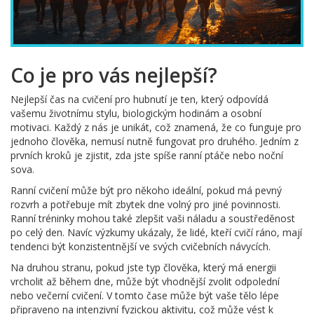
Co je pro vás nejlepší?
Nejlepší čas na cvičení pro hubnutí je ten, který odpovídá
vašemu životnímu stylu, biologickým hodinám a osobní
motivaci. Každý z nás je unikát, což znamená, že co funguje pro
jednoho člověka, nemusí nutně fungovat pro druhého. Jedním z
prvních kroků je zjistit, zda jste spíše ranní ptáče nebo noční
sova.
Ranní cvičení může být pro někoho ideální, pokud má pevný
rozvrh a potřebuje mít zbytek dne volný pro jiné povinnosti.
Ranní tréninky mohou také zlepšit vaši náladu a soustředěnost
po celý den. Navíc výzkumy ukázaly, že lidé, kteří cvičí ráno, mají
tendenci být konzistentnější ve svých cvičebních návycích.
Na druhou stranu, pokud jste typ člověka, který má energii
vrcholit až během dne, může být vhodnější zvolit odpolední
nebo večerní cvičení. V tomto čase může být vaše tělo lépe
připraveno na intenzivní fyzickou aktivitu, což může vést k