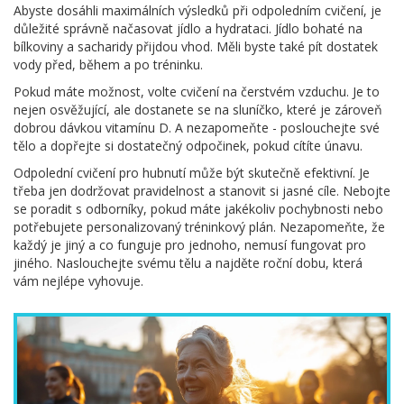
Abyste dosáhli maximálních výsledků při odpoledním cvičení, je
důležité správně načasovat jídlo a hydrataci. Jídlo bohaté na
bílkoviny a sacharidy přijdou vhod. Měli byste také pít dostatek
vody před, během a po tréninku.
Pokud máte možnost, volte cvičení na čerstvém vzduchu. Je to
nejen osvěžující, ale dostanete se na sluníčko, které je zároveň
dobrou dávkou vitamínu D. A nezapomeňte - poslouchejte své
tělo a dopřejte si dostatečný odpočinek, pokud cítíte únavu.
Odpolední cvičení pro hubnutí může být skutečně efektivní. Je
třeba jen dodržovat pravidelnost a stanovit si jasné cíle. Nebojte
se poradit s odborníky, pokud máte jakékoliv pochybnosti nebo
potřebujete personalizovaný tréninkový plán. Nezapomeňte, že
každý je jiný a co funguje pro jednoho, nemusí fungovat pro
jiného. Naslouchejte svému tělu a najděte roční dobu, která
vám nejlépe vyhovuje.