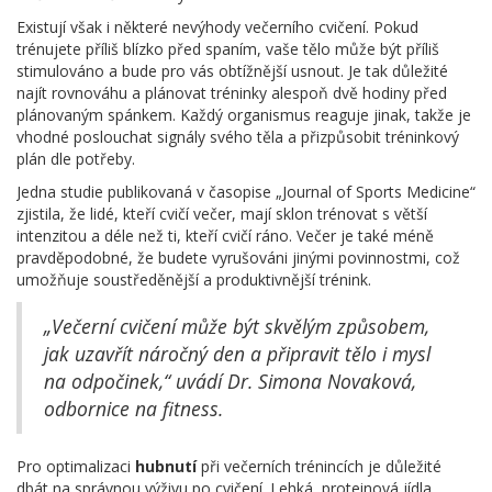
Existují však i některé nevýhody večerního cvičení. Pokud
trénujete příliš blízko před spaním, vaše tělo může být příliš
stimulováno a bude pro vás obtížnější usnout. Je tak důležité
najít rovnováhu a plánovat tréninky alespoň dvě hodiny před
plánovaným spánkem. Každý organismus reaguje jinak, takže je
vhodné poslouchat signály svého těla a přizpůsobit tréninkový
plán dle potřeby.
Jedna studie publikovaná v časopise „Journal of Sports Medicine“
zjistila, že lidé, kteří cvičí večer, mají sklon trénovat s větší
intenzitou a déle než ti, kteří cvičí ráno. Večer je také méně
pravděpodobné, že budete vyrušováni jinými povinnostmi, což
umožňuje soustředěnější a produktivnější trénink.
„Večerní cvičení může být skvělým způsobem,
jak uzavřít náročný den a připravit tělo i mysl
na odpočinek,“ uvádí Dr. Simona Novaková,
odbornice na fitness.
Pro optimalizaci
hubnutí
při večerních trénincích je důležité
dbát na správnou výživu po cvičení. Lehká, proteinová jídla