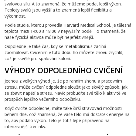
svalovou sílu. A to znamená, že můžeme podat lepší výkon.
Teploty svalů jsou vyšší a to znamená lepší flexibilitu a
výkonnost.
Podle studie, kterou provedla Harvard Medical School, je tělesná
teplota mezi 14:00 a 18:00 v nejvyšším bodě. To znamená, že
naše fyzická aktivita může být nejefektivnější.
Odpoledne je také čas, kdy se metabolismus začíná
zpomalovat. Cvičením v tuto dobu ho můžete znovu zrychlit,
což je skvělé pro spalování kalorií.
VÝHODY ODPOLEDNÍHO CVIČENÍ
Jednou z velkých výhod je, že po ranním shonu a pracovním
stresu, může cvičení odpoledne sloužit jako skvělý způsob, jak
se zbavit napětí a stresu. Navíc probudíte své tělo k aktivitě ve
prospěch lepšího večerního odpočinku.
Když cvičíte odpoledne, máte také širší stravovací možnosti
během dne, což znamená, že vaše tělo má dostatek energie na
to, aby podalo výkon. Tělo je totiž lépe připraveno na
intenzivnější tréninky.