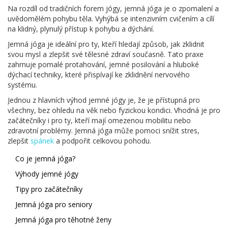
Na rozdíl od tradičních forem jógy, jemná jóga je o zpomalení a
uvědomělém pohybu těla. Vyhýbá se intenzivním cvičením a cílí
na klidný, plynulý přístup k pohybu a dýchání.
Jemná jóga je ideální pro ty, kteří hledají způsob, jak zklidnit
svou mysl a zlepšit své tělesné zdraví současně. Tato praxe
zahrnuje pomalé protahování, jemné posilování a hluboké
dýchací techniky, které přispívají ke zklidnění nervového
systému.
Jednou z hlavních výhod jemné jógy je, že je přístupná pro
všechny, bez ohledu na věk nebo fyzickou kondici. Vhodná je pro
začátečníky i pro ty, kteří mají omezenou mobilitu nebo
zdravotní problémy. Jemná jóga může pomoci snížit stres,
zlepšit
spánek
a podpořit celkovou pohodu.
Co je jemná jóga?
Výhody jemné jógy
Tipy pro začátečníky
Jemná jóga pro seniory
Jemná jóga pro těhotné ženy