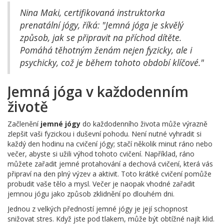
Nina Maki, certifikovaná instruktorka
prenatální jógy, říká: "Jemná jóga je skvělý
způsob, jak se připravit na příchod dítěte.
Pomáhá těhotným ženám nejen fyzicky, ale i
psychicky, což je během tohoto období klíčové."
Jemná jóga v každodenním
životě
Začlenění
jemné jógy
do každodenního života může výrazně
zlepšit vaši fyzickou i duševní pohodu. Není nutné vyhradit si
každý den hodinu na cvičení jógy; stačí několik minut ráno nebo
večer, abyste si užili výhod tohoto cvičení. Například, ráno
můžete zařadit jemné protahování a dechová cvičení, která vás
připraví na den plný výzev a aktivit. Toto krátké cvičení pomůže
probudit vaše tělo a mysl. Večer je naopak vhodné zařadit
jemnou jógu jako způsob zklidnění po dlouhém dni.
Jednou z velkých předností jemné jógy je její schopnost
snižovat stres. Když jste pod tlakem, může být obtížné najít klid.