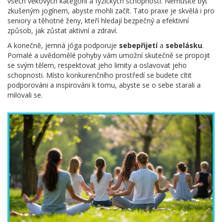
všech věkových kategorií a fyzických schopností. Nemusíte být
zkušeným jogínem, abyste mohli začít. Tato praxe je skvělá i pro
seniory a těhotné ženy, kteří hledají bezpečný a efektivní
způsob, jak zůstat aktivní a zdraví.
A konečně, jemná jóga podporuje
sebepřijetí
a
sebelásku
.
Pomalé a uvědomělé pohyby vám umožní skutečně se propojit
se svým tělem, respektovat jeho limity a oslavovat jeho
schopnosti. Místo konkurenčního prostředí se budete cítit
podporováni a inspirováni k tomu, abyste se o sebe starali a
milovali se.