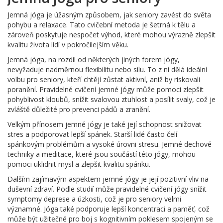
Jemná jóga je úžasným způsobem, jak seniory zavést do světa
pohybu a relaxace. Tato cvičební metoda je šetrná k tělu a
zároveň poskytuje nespočet výhod, které mohou výrazně zlepšit
kvalitu života lidí v pokročilejším věku.
Jemná jóga, na rozdíl od některých jiných forem jógy,
nevyžaduje nadměrnou flexibilitu nebo sílu. To z ní dělá ideální
volbu pro seniory, kteří chtějí zůstat aktivní, aniž by riskovali
poranění. Pravidelné cvičení jemné jógy může pomoci zlepšit
pohyblivost kloubů, snížit svalovou ztuhlost a posílit svaly, což je
zvláště důležité pro prevenci pádů a zranění.
Velkým přínosem jemné jógy je také její schopnost snižovat
stres a podporovat lepší spánek. Starší lidé často čelí
spánkovým problémům a vysoké úrovni stresu. Jemné dechové
techniky a meditace, které jsou součástí této jógy, mohou
pomoci uklidnit mysl a zlepšit kvalitu spánku.
Dalším zajímavým aspektem jemné jógy je její pozitivní vliv na
duševní zdraví. Podle studií může pravidelné cvičení jógy snížit
symptomy deprese a úzkosti, což je pro seniory velmi
významné. Jóga také podporuje lepší koncentraci a paměť, což
může být užitečné pro boj s kognitivním poklesem spojeným se