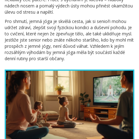
nádech nosem a pomalý výdech ústy mohou přinést okamžitou
úlevu od stresu a napětí.
Pro shrnutí, jemná jóga je skvělá cesta, jak si senioři mohou
udržet zdraví, zlepšit svojí fyzickou kondici a duševní pohodu. Je
to cvičení, které nejen že zpevňuje tělo, ale také uklidňuje mysl.
Jestliže jste senior nebo znáte někoho staršího, kdo by mohl mít
prospěch z jemné jógy, není důvod váhat. Vzhledem k jejím
rozsáhlým výhodám by jemná jóga měla být součástí každé
denní rutiny pro starší občany.