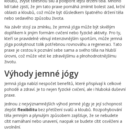
kloubů, zvýšit tělesnou sílu a podpořit lepší držení těla. Mnoho
lidí také zjistí, že jim tato praxe pomáhá zmírnit bolest zad, krční
oblasti a kloubů, což může být důsledkem špatného držení těla
nebo sedavého způsobu života.
Na závěr stojí za zmínku, že jemná jóga může být skvělým
doplňkem k jiným formám cvičení nebo fyzické aktivity. Pro ty,
kteří se pravidelně věnují intenzivnějším sportům, může jemná
jóga poskytnout tolik potřebnou rovnováhu a regeneraci. Tato
praxe je cestou k poznání sebe sama a svého těla na hlubší
úrovni, což může vést ke zdravějšímu a plnohodnotnějšímu
životu.
Výhody jemné jógy
Jemná jóga nabízí nespočet benefitů, které přispívají k celkové
pohodě a zdraví. Je to nejen fyzické cvičení, ale i hluboká duševní
praxe.
Jednou z nejvýznamnějších výhod jemné jógy je její schopnost
zlepšit
flexibilitu
bez přetížení svalů a kloubů. Rozpohybování
těla jemným a plynulým způsobem zajišťuje, že se nebudete
cítit namáhaní nebo unavení, naopak se budete cítit osvěženi a
uvolnění.