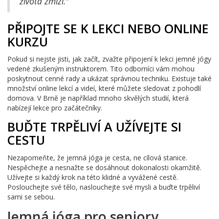
života zmizí."
PŘIPOJTE SE K LEKCI NEBO ONLINE
KURZU
Pokud si nejste jisti, jak začít, zvažte připojení k lekci jemné jógy
vedené zkušeným instruktorem. Tito odborníci vám mohou
poskytnout cenné rady a ukázat správnou techniku. Existuje také
množství online lekcí a videí, které můžete sledovat z pohodlí
domova. V Brně je například mnoho skvělých studií, která
nabízejí lekce pro začátečníky.
BUĎTE TRPĚLIVÍ A UŽÍVEJTE SI
CESTU
Nezapomeňte, že jemná jóga je cesta, ne cílová stanice.
Nespěchejte a nesnažte se dosáhnout dokonalosti okamžitě.
Užívejte si každý krok na této klidné a vyvážené cestě.
Poslouchejte své tělo, naslouchejte své mysli a buďte trpěliví
sami se sebou.
Jemná jóga pro seniory