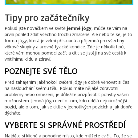
Tipy pro začátečníky
Pokud jste nováčkem ve světě
jemné jógy
, může se vám na
první pohled zdát všechno trochu zmatené. Ale nebojte se, je to
forma jógy, která je velmi přístupná a příjemná pro všechny
věkové skupiny a úrovně fyzické kondice. Zde je několik tipů,
které vám mohou pomoci začít a cítit se jistěji na své cestě k
vnitřnímu klidu a zdraví.
POZNEJTE SVÉ TĚLO
Před zahájením jakéhokoli cvičení jógy je dobré věnovat si čas
na naslouchání svému tělu. Pokud máte nějaké zdravotní
problémy nebo omezení, je důležité přizpůsobit pohyby vašim
možnostem. Jemná jóga není o tom, kdo udělá nejnáročnější
pozici, ale o tom, jak se cítíte v jednotlivých pozicích a jak dobře
dýcháte.
VYBERTE SI SPRÁVNÉ PROSTŘEDÍ
Najděte si klidné a pohodlné místo, kde můžete cvičit. To, že se