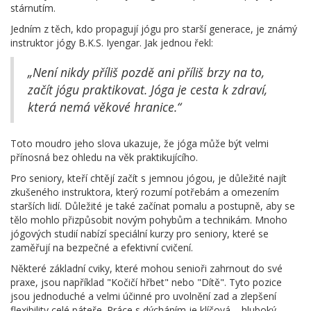
stárnutím.
Jedním z těch, kdo propagují jógu pro starší generace, je známý
instruktor jógy B.K.S. Iyengar. Jak jednou řekl:
„Není nikdy příliš pozdě ani příliš brzy na to,
začít jógu praktikovat. Jóga je cesta k zdraví,
která nemá věkové hranice.“
Toto moudro jeho slova ukazuje, že jóga může být velmi
přínosná bez ohledu na věk praktikujícího.
Pro seniory, kteří chtějí začít s jemnou jógou, je důležité najít
zkušeného instruktora, který rozumí potřebám a omezením
starších lidí. Důležité je také začínat pomalu a postupně, aby se
tělo mohlo přizpůsobit novým pohybům a technikám. Mnoho
jógových studií nabízí speciální kurzy pro seniory, které se
zaměřují na bezpečné a efektivní cvičení.
Některé základní cviky, které mohou senioři zahrnout do své
praxe, jsou například "Kočičí hřbet" nebo "Dítě". Tyto pozice
jsou jednoduché a velmi účinné pro uvolnění zad a zlepšení
flexibility celé páteře. Práce s dýcháním je klíčová – hluboký