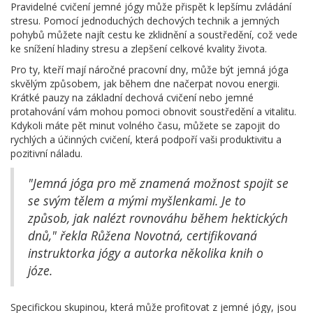
Pravidelné cvičení jemné jógy může přispět k lepšímu zvládání
stresu. Pomocí jednoduchých dechových technik a jemných
pohybů můžete najít cestu ke zklidnění a soustředění, což vede
ke snížení hladiny stresu a zlepšení celkové kvality života.
Pro ty, kteří mají náročné pracovní dny, může být jemná jóga
skvělým způsobem, jak během dne načerpat novou energii.
Krátké pauzy na základní dechová cvičení nebo jemné
protahování vám mohou pomoci obnovit soustředění a vitalitu.
Kdykoli máte pět minut volného času, můžete se zapojit do
rychlých a účinných cvičení, která podpoří vaši produktivitu a
pozitivní náladu.
"Jemná jóga pro mě znamená možnost spojit se
se svým tělem a mými myšlenkami. Je to
způsob, jak nalézt rovnováhu během hektických
dnů," řekla Růžena Novotná, certifikovaná
instruktorka jógy a autorka několika knih o
józe.
Specifickou skupinou, která může profitovat z jemné jógy, jsou