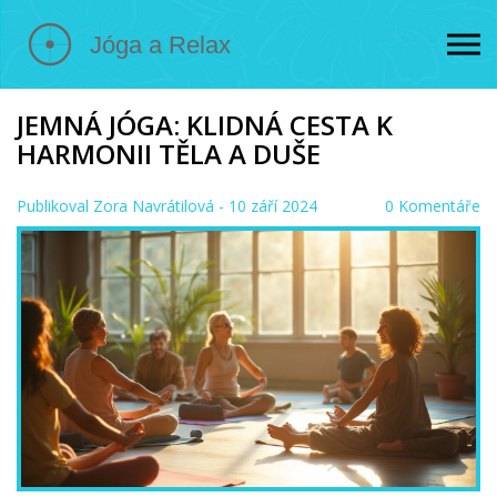
JEMNÁ JÓGA: KLIDNÁ CESTA K
HARMONII TĚLA A DUŠE
Publikoval
Zora Navrátilová
- 10 září 2024
0 Komentáře