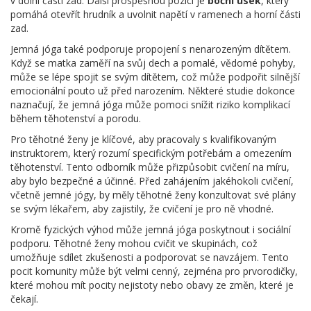
v dolní části zad. Další prospěšnou pozicí je
boční úsek
, který
pomáhá otevřít hrudník a uvolnit napětí v ramenech a horní části
zad.
Jemná jóga také podporuje propojení s nenarozeným dítětem.
Když se matka zaměří na svůj dech a pomalé, vědomé pohyby,
může se lépe spojit se svým dítětem, což může podpořit silnější
emocionální pouto už před narozením. Některé studie dokonce
naznačují, že jemná jóga může pomoci snížit riziko komplikací
během těhotenství a porodu.
Pro těhotné ženy je klíčové, aby pracovaly s kvalifikovaným
instruktorem, který rozumí specifickým potřebám a omezením
těhotenství. Tento odborník může přizpůsobit cvičení na míru,
aby bylo bezpečné a účinné. Před zahájením jakéhokoli cvičení,
včetně jemné jógy, by měly těhotné ženy konzultovat své plány
se svým lékařem, aby zajistily, že cvičení je pro ně vhodné.
Kromě fyzických výhod může jemná jóga poskytnout i sociální
podporu. Těhotné ženy mohou cvičit ve skupinách, což
umožňuje sdílet zkušenosti a podporovat se navzájem. Tento
pocit komunity může být velmi cenný, zejména pro prvorodičky,
které mohou mít pocity nejistoty nebo obavy ze změn, které je
čekají.