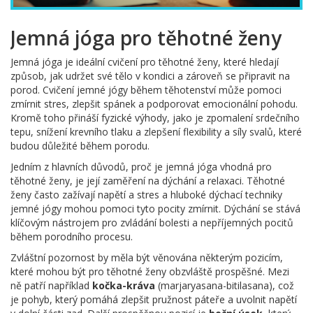
Jemná jóga pro těhotné ženy
Jemná jóga je ideální cvičení pro těhotné ženy, které hledají
způsob, jak udržet své tělo v kondici a zároveň se připravit na
porod. Cvičení jemné jógy během těhotenství může pomoci
zmírnit stres, zlepšit spánek a podporovat emocionální pohodu.
Kromě toho přináší fyzické výhody, jako je zpomalení srdečního
tepu, snížení krevního tlaku a zlepšení flexibility a síly svalů, které
budou důležité během porodu.
Jedním z hlavních důvodů, proč je jemná jóga vhodná pro
těhotné ženy, je její zaměření na dýchání a relaxaci. Těhotné
ženy často zažívají napětí a stres a hluboké dýchací techniky
jemné jógy mohou pomoci tyto pocity zmírnit. Dýchání se stává
klíčovým nástrojem pro zvládání bolesti a nepříjemných pocitů
během porodního procesu.
Zvláštní pozornost by měla být věnována některým pozicím,
které mohou být pro těhotné ženy obzvláště prospěšné. Mezi
ně patří například
kočka-kráva
(marjaryasana-bitilasana), což
je pohyb, který pomáhá zlepšit pružnost páteře a uvolnit napětí