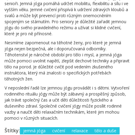
senioři. Jemná jóga pomáhá udržet mobilitu, flexibilitu a sílu i ve
vyšším věku. Jemné cvičení přispívá k udržení zdravých kloubů a
svalů a může být prevencí proti různým onemocněním
spojeným se stárnutím. Pro seniory je důležité zařadit jemnou
jógu do svého pravidelného režimu a užívat si klidné cvičení,
které je pro ně přínosné.
Nesmíme zapomenout na těhotné ženy, pro které je jemná
jóga nejen bezpečná, ale i doporučovaná odborníky.
Těhotenství je náročné období pro tělo i mysl, a jemná jóga
může pomoci uvolnit napětí, zlepšit dechové techniky a připravit
tělo na porod. Je důležité cvičit pod vedením zkušeného
instruktora, který má znalosti o specifických potřebách
těhotných žen.
V neposlední řadě lze jemnou jógu provádět i s dětmi. Vytvoření
rodinného rituálu jógy může být zábavný a prospěšný způsob,
jak trávit společný čas a učit děti důležitosti fyzického a
duševního zdraví. Společné cvičení jógy může posílit rodinné
vazby a naučit děti relaxačním technikám, které jim mohou
pomoci v různých situacích.
Štítky:
jemná jóga
cvičení
relaxace
tělo a duše