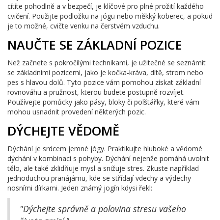
cítíte pohodlně a v bezpečí, je klíčové pro plné prožití každého
cvičení. Použijte podložku na jógu nebo měkký koberec, a pokud
je to možné, cvičte venku na čerstvém vzduchu.
NAUČTE SE ZÁKLADNÍ POZICE
Než začnete s pokročilými technikami, je užitečné se seznámit
se základními pozicemi, jako je kočka-kráva, dítě, strom nebo
pes s hlavou dolů. Tyto pozice vám pomohou získat základní
rovnováhu a pružnost, kterou budete postupně rozvíjet.
Používejte pomůcky jako pásy, bloky či polštářky, které vám
mohou usnadnit provedení některých pozic.
DÝCHEJTE VĚDOMĚ
Dýchání je srdcem jemné jógy. Praktikujte hluboké a vědomé
dýchání v kombinaci s pohyby. Dýchání nejenže pomáhá uvolnit
tělo, ale také zklidňuje mysl a snižuje stres. Zkuste například
jednoduchou pranájámu, kde se střídají vdechy a výdechy
nosními dírkami. Jeden známý jogín kdysi řekl:
"Dýchejte správně a polovina stresu vašeho