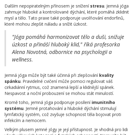
Dalším nepopiratelným přínosem je snížení
stresu
. Jemná jóga
zahrnuje hluboké a kontrolované dýchání, které pomáhá zklidnit
mysl a tělo. Tato praxe také podporuje uvolňování endorfinů,
které mohou zlepšit náladu a snížit úzkost.
"Jóga pomáhá harmonizovat tělo a duši, snižuje
úzkost a přináší hluboký klid," říká profesorka
Alena Novotná, odbornice na psychologii a
wellness.
Jemná jóga může být také účinná při zlepšování
kvality
spánku
. Pravidelné cvičení může pomoci regulovat váš
cirkadiánní rytmus, což znamená lepší a klidnější spánek.
Nespavost a noční probouzení se mohou stát minulostí.
Kromě toho, jemná jóga podporuje posílení
imunitního
systému
. Jemné protahování a hluboké dýchání stimulují
lymfatický systém, což zvyšuje schopnost těla bojovat proti
infekcím a nemocem.
Velkým plusem jemné jógy je její přístupnost. Je vhodná pro lidi