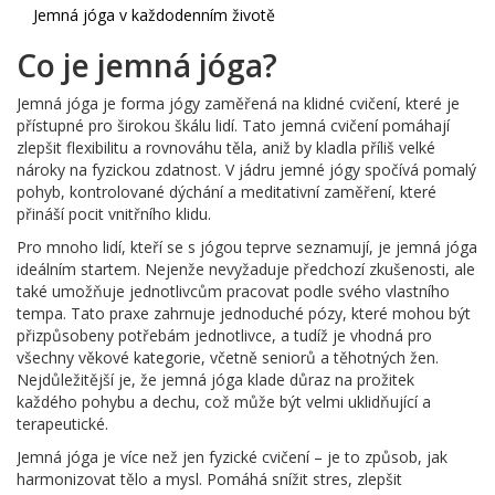
Jemná jóga v každodenním životě
Co je jemná jóga?
Jemná jóga je forma jógy zaměřená na klidné cvičení, které je
přístupné pro širokou škálu lidí. Tato jemná cvičení pomáhají
zlepšit flexibilitu a rovnováhu těla, aniž by kladla příliš velké
nároky na fyzickou zdatnost. V jádru jemné jógy spočívá pomalý
pohyb, kontrolované dýchání a meditativní zaměření, které
přináší pocit vnitřního klidu.
Pro mnoho lidí, kteří se s jógou teprve seznamují, je jemná jóga
ideálním startem. Nejenže nevyžaduje předchozí zkušenosti, ale
také umožňuje jednotlivcům pracovat podle svého vlastního
tempa. Tato praxe zahrnuje jednoduché pózy, které mohou být
přizpůsobeny potřebám jednotlivce, a tudíž je vhodná pro
všechny věkové kategorie, včetně seniorů a těhotných žen.
Nejdůležitější je, že jemná jóga klade důraz na prožitek
každého pohybu a dechu, což může být velmi uklidňující a
terapeutické.
Jemná jóga je více než jen fyzické cvičení – je to způsob, jak
harmonizovat tělo a mysl. Pomáhá snížit stres, zlepšit