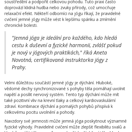
soustředění a podpořit celkovou pohodu. Tuto praxi často
doprovází klidná hudba nebo zvuky přírody, což umocňuje
relaxační efekt. Někteří odborníci na jógu říkají, že pravidelné
cvičení jemné jógy může vést k lepšímu spánku a zmírnění
chronické bolesti.
"Jemná jóga je ideální pro každého, kdo hledá
cestu k duševní a fyzické harmonii, zvlášť pokud
je nový v jógových praktikách," říká Aneta
Novotná, certifikovaná instruktorka jógy z
Prahy.
Velmi důležitou součástí jemné jógy je dýchání. Hluboké,
vědomé dechy synchronizované s pohyby těla pomáhají uvolnit
napětí a posílit nervový systém. Tento typ dýchání může mít
také pozitivní vliv na krevní tlaky a celkový kardiovaskulární
zdraví. Kombinace dýchání a pomalých pohybů přispívá k
celkovému pocitu uvolnění a pohody.
Navzdory své jemnosti může jemná jóga poskytnout významné
fyzické výhody. Pravidelné cvičení může zlepšit flexibilitu svalů a