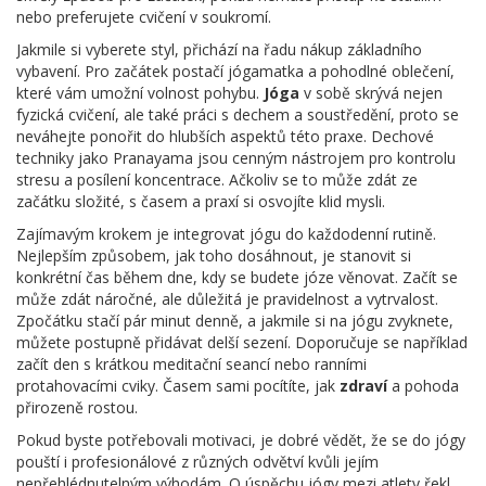
nebo preferujete cvičení v soukromí.
Jakmile si vyberete styl, přichází na řadu nákup základního
vybavení. Pro začátek postačí jógamatka a pohodlné oblečení,
které vám umožní volnost pohybu.
Jóga
v sobě skrývá nejen
fyzická cvičení, ale také práci s dechem a soustředění, proto se
neváhejte ponořit do hlubších aspektů této praxe. Dechové
techniky jako Pranayama jsou cenným nástrojem pro kontrolu
stresu a posílení koncentrace. Ačkoliv se to může zdát ze
začátku složité, s časem a praxí si osvojíte klid mysli.
Zajímavým krokem je integrovat jógu do každodenní rutině.
Nejlepším způsobem, jak toho dosáhnout, je stanovit si
konkrétní čas během dne, kdy se budete józe věnovat. Začít se
může zdát náročné, ale důležitá je pravidelnost a vytrvalost.
Zpočátku stačí pár minut denně, a jakmile si na jógu zvyknete,
můžete postupně přidávat delší sezení. Doporučuje se například
začít den s krátkou meditační seancí nebo ranními
protahovacími cviky. Časem sami pocítíte, jak
zdraví
a pohoda
přirozeně rostou.
Pokud byste potřebovali motivaci, je dobré vědět, že se do jógy
pouští i profesionálové z různých odvětví kvůli jejím
nepřehlédnutelným výhodám. O úspěchu jógy mezi atlety řekl