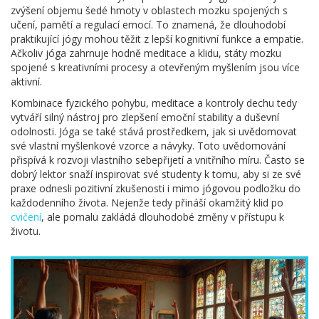
zvýšení objemu šedé hmoty v oblastech mozku spojených s
učení, pamětí a regulací emocí. To znamená, že dlouhodobí
praktikující jógy mohou těžit z lepší kognitivní funkce a empatie.
Ačkoliv jóga zahrnuje hodně meditace a klidu, státy mozku
spojené s kreativními procesy a otevřeným myšlením jsou více
aktivní.
Kombinace fyzického pohybu, meditace a kontroly dechu tedy
vytváří silný nástroj pro zlepšení emoční stability a duševní
odolnosti. Jóga se také stává prostředkem, jak si uvědomovat
své vlastní myšlenkové vzorce a návyky. Toto uvědomování
přispívá k rozvoji vlastního sebepřijetí a vnitřního míru. Často se
dobrý lektor snaží inspirovat své studenty k tomu, aby si ze své
praxe odnesli pozitivní zkušenosti i mimo jógovou podložku do
každodenního života. Nejenže tedy přináší okamžitý klid po
cvičení
, ale pomalu zakládá dlouhodobé změny v přístupu k
životu.