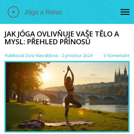
JAK JÓGA OVLIVŇUJE VAŠE TĚLO A
MYSL: PŘEHLED PŘÍNOSŮ
Publikoval
Zora Navrátilová
- 2 prosince 2024
0 Komentáře