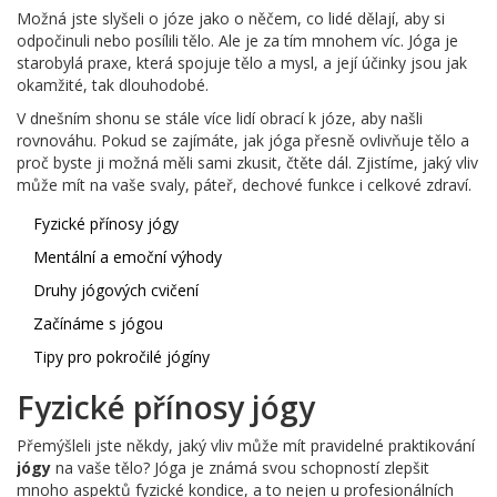
Možná jste slyšeli o józe jako o něčem, co lidé dělají, aby si
odpočinuli nebo posílili tělo. Ale je za tím mnohem víc. Jóga je
starobylá praxe, která spojuje tělo a mysl, a její účinky jsou jak
okamžité, tak dlouhodobé.
V dnešním shonu se stále více lidí obrací k józe, aby našli
rovnováhu. Pokud se zajímáte, jak jóga přesně ovlivňuje tělo a
proč byste ji možná měli sami zkusit, čtěte dál. Zjistíme, jaký vliv
může mít na vaše svaly, páteř, dechové funkce i celkové zdraví.
Fyzické přínosy jógy
Mentální a emoční výhody
Druhy jógových cvičení
Začínáme s jógou
Tipy pro pokročilé jógíny
Fyzické přínosy jógy
Přemýšleli jste někdy, jaký vliv může mít pravidelné praktikování
jógy
na vaše tělo? Jóga je známá svou schopností zlepšit
mnoho aspektů fyzické kondice, a to nejen u profesionálních