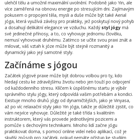
ulehčil tělu a umožnil maximální uvolnění. Podobně jako Yin, ale
více zaměřená na obnovu energie po stresujícím dni. Zajímavým
pokusem o propojení těla, mysli a duše může být také Aerial
jóga, která využívá závěsy pro praktiky, jež poskytují nový pohyb
a dosahují delikátní elegance ve vzduchu. Každý
styl jógy
má
své jedinečné přínosy, a to, co vyhovuje jednomu člověku,
nemusí vyhovovat druhému. Zatímco se učíte svou praxi znát a
milovat, váš vztah k józe může být stejně rozmanitý a
dynamický jako její samotné styly.
Začínáme s jógou
Začátek jógové praxe může být dobrou volbou pro ty, kdo
hledají cestu ke zdravějšímu životu nebo jen touží po odpojení
od každodenního stresu. Klíčem k úspěšnému startu je výběr
správného stylu jógy, který odpovídá vašim potřebám a kondici.
Existuje mnoho druhů jógy od dynamičtějších, jako je Vinyasa,
až po víc relaxační styly jako Yin jóga, takže je důležitě zjistit, co
vám nejvíce vyhovuje. Důležité je také třída s kvalitním
instruktorem, který vás provede jednotlivými pozicemi a
pomůže s dechovými technikami. Mnoho lidí začne jógu
praktikovat doma, s pomocí online videí nebo aplikací, což je
skvělý způsob pro začátek, pokud nemáte přístup ke studiím