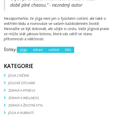
době plné chaosu.” - neznámý autor
Nezapomeňte, že jóga není jen o fyzickém cvičení, ale také o
vnitřním klidu a rovnováze ve vašem každodenním životě.
Nesnažte se být dokonalí, ale užijte si cestu. Vaše jógová praxe
se může stát jakousi kotvou, která vás udrží ve stavu
přítomnosti a vděčnosti.
Štítky:
jóga
zdraví
cvičení
tělo
KATEGORIE
JÓGA CVIČENÍ
JÓGOVÉ DÝCHÁNÍ
ZDRAVÍ A FITNESS
ZDRAVÍ A WELLNESS
ZDRAVÍ A ŽIVOTNÍ STYL
JÓGA A HUBNUTÍ