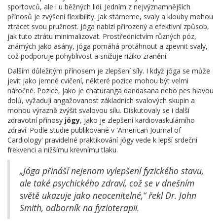
sportovců, ale i u běžných lidí. Jedním z nejvýznamnějších
přínosů je zvýšení flexibility. Jak stárneme, svaly a klouby mohou
ztrácet svou pružnost. Jóga nabízí přirozený a efektivní způsob,
jak tuto ztrátu minimalizovat. Prostřednictvím různých póz,
známých jako asány, jóga pomáhá protáhnout a zpevnit svaly,
což podporuje pohyblivost a snižuje riziko zranění.
Dalším důležitým přínosem je zlepšení síly. I když jóga se může
jevit jako jemné cvičení, některé pozice mohou být velmi
náročné. Pozice, jako je chaturanga dandasana nebo pes hlavou
dolů, vyžadují angažovanost základních svalových skupin a
mohou výrazně zvýšit svalovou sílu. Diskutovaly se i další
zdravotní přínosy
jógy
, jako je zlepšení kardiovaskulárního
zdraví. Podle studie publikované v 'American Journal of
Cardiology' pravidelné praktikování jógy vede k lepší srdeční
frekvenci a nižšímu krevnímu tlaku.
„Jóga přináší nejenom vylepšení fyzického stavu,
ale také psychického zdraví, což se v dnešním
světě ukazuje jako neocenitelné,“ řekl Dr. John
Smith, odborník na fyzioterapii.