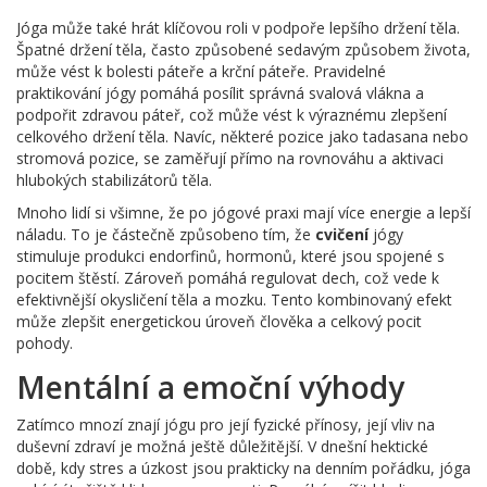
Jóga může také hrát klíčovou roli v podpoře lepšího držení těla.
Špatné držení těla, často způsobené sedavým způsobem života,
může vést k bolesti páteře a krční páteře. Pravidelné
praktikování jógy pomáhá posílit správná svalová vlákna a
podpořit zdravou páteř, což může vést k výraznému zlepšení
celkového držení těla. Navíc, některé pozice jako tadasana nebo
stromová pozice, se zaměřují přímo na rovnováhu a aktivaci
hlubokých stabilizátorů těla.
Mnoho lidí si všimne, že po jógové praxi mají více energie a lepší
náladu. To je částečně způsobeno tím, že
cvičení
jógy
stimuluje produkci endorfinů, hormonů, které jsou spojené s
pocitem štěstí. Zároveň pomáhá regulovat dech, což vede k
efektivnější okysličení těla a mozku. Tento kombinovaný efekt
může zlepšit energetickou úroveň člověka a celkový pocit
pohody.
Mentální a emoční výhody
Zatímco mnozí znají jógu pro její fyzické přínosy, její vliv na
duševní zdraví je možná ještě důležitější. V dnešní hektické
době, kdy stres a úzkost jsou prakticky na denním pořádku, jóga