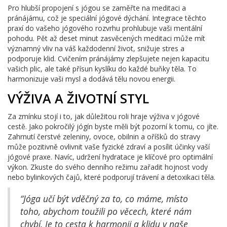
Pro hlubší propojení s jógou se zaměřte na meditaci a
pránájámu, což je speciální jógové dýchání. Integrace těchto
praxí do vašeho jógového rozvrhu prohlubuje vaši mentální
pohodu. Pět až deset minut zasvěcených meditaci může mít
významný vliv na váš každodenní život, snižuje stres a
podporuje klid. Cvičením pránájámy zlepšujete nejen kapacitu
vašich plic, ale také přísun kyslíku do každé buňky těla. To
harmonizuje vaši mysl a dodává tělu novou energii.
VÝŽIVA A ŽIVOTNÍ STYL
Za zmínku stojí i to, jak důležitou roli hraje výživa v jógové
cestě. Jako pokročilý jógín byste měli být pozorní k tomu, co jíte.
Zahrnutí čerstvé zeleniny, ovoce, obilnin a oříšků do stravy
může pozitivně ovlivnit vaše fyzické zdraví a posílit účinky vaší
jógové praxe. Navíc, udržení hydratace je klíčové pro optimální
výkon. Zkuste do svého denního režimu zařadit hojnost vody
nebo bylinkových čajů, které podporují trávení a detoxikaci těla.
“Jóga učí být vděčný za to, co máme, místo
toho, abychom toužili po věcech, které nám
chybí. Je to cesta k harmonii a klidu v naše