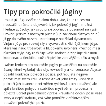
Tipy pro pokročilé jógíny
Pokud již jógu cvičíte nějakou dobu, víte, že je to cestou
neustálého růstu a objevování. Jak pokročilý jógín, možná
hledáte způsoby, jak svou praxi obohatit a posunout na vyšší
úroveň. Jedním z možných přístupů je začlenění různých druhů
jógy
do svého rozvrhu. Kombinujte například dynamickou
Vinjása jógu pro rozvoj síly a vytrvalosti s klidnější Jinem jóga,
která vás naučí trpělivosti a hlubokému uvolnění. Přechod mezi
různými styly jógy rozšiřuje vaše znalosti a zlepšuje tělesnou
koordinaci a flexibilitu, což přispívá ke zdravějšímu tělu a mysli.
Dalším krokem pro pokročilé jógíny je zaměření na pokročilé
ásany, které vyžadují více síly, rovnováhy a koncentrace. Abyste
dosáhli konkrétní pokročilé pozice, potřebujete nejprve
porozumět svému tělu a respektovat jeho limity. Úspěch v
pokročilých ásanech není měřen rychlostí jejich dosažení, ale
spíše kvalitou pohybu a stabilitou mysli během procesu. Je
důležité udržet pravidelnost v praxi. Pravidelné cvičení posílí vaše
svaly a zlepší stabilitu, což vám pomůže v efektivnějšímu
dosažení pokročilých pozic.