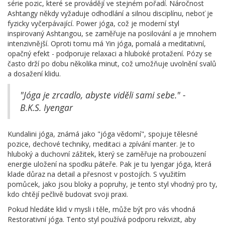
série pozic, které se provádějí ve stejném pořadí. Náročnost
Ashtangy někdy vyžaduje odhodlání a silnou disciplínu, neboť je
fyzicky vyčerpávající. Power jóga, což je moderní styl
inspirovaný Ashtangou, se zaměřuje na posilování a je mnohem
intenzivnější. Oproti tomu má Yin jóga, pomalá a meditativní,
opačný efekt - podporuje relaxaci a hluboké protažení. Pózy se
často drží po dobu několika minut, což umožňuje uvolnění svalů
a dosažení klidu.
"Jóga je zrcadlo, abyste viděli sami sebe." -
B.K.S. Iyengar
Kundalini jóga, známá jako "jóga vědomí", spojuje tělesné
pozice, dechové techniky, meditaci a zpívání manter. Je to
hluboký a duchovní zážitek, který se zaměřuje na probouzení
energie uložení na spodku páteře. Pak je tu Iyengar jóga, která
klade důraz na detail a přesnost v postojích. S využitím
pomůcek, jako jsou bloky a popruhy, je tento styl vhodný pro ty,
kdo chtějí pečlivě budovat svoji praxi.
Pokud hledáte klid v mysli i těle, může být pro vás vhodná
Restorativní jóga. Tento styl používá podporu rekvizit, aby