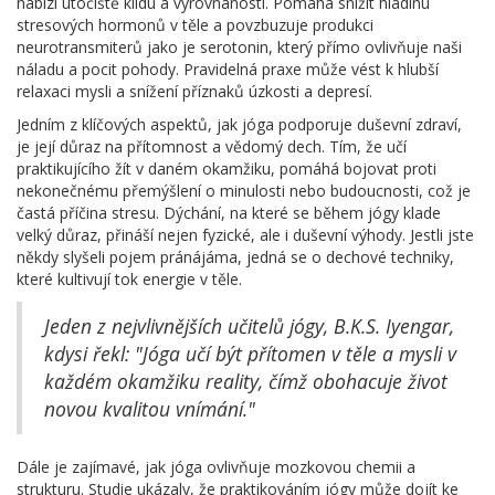
nabízí útočiště klidu a vyrovnanosti. Pomáhá snížit hladinu
stresových hormonů v těle a povzbuzuje produkci
neurotransmiterů jako je serotonin, který přímo ovlivňuje naši
náladu a pocit pohody. Pravidelná praxe může vést k hlubší
relaxaci mysli a snížení příznaků úzkosti a depresí.
Jedním z klíčových aspektů, jak jóga podporuje duševní zdraví,
je její důraz na přítomnost a vědomý dech. Tím, že učí
praktikujícího žít v daném okamžiku, pomáhá bojovat proti
nekonečnému přemýšlení o minulosti nebo budoucnosti, což je
častá příčina stresu. Dýchání, na které se během jógy klade
velký důraz, přináší nejen fyzické, ale i duševní výhody. Jestli jste
někdy slyšeli pojem pránájáma, jedná se o dechové techniky,
které kultivují tok energie v těle.
Jeden z nejvlivnějších učitelů jógy, B.K.S. Iyengar,
kdysi řekl: "Jóga učí být přítomen v těle a mysli v
každém okamžiku reality, čímž obohacuje život
novou kvalitou vnímání."
Dále je zajímavé, jak jóga ovlivňuje mozkovou chemii a
strukturu. Studie ukázaly, že praktikováním jógy může dojít ke