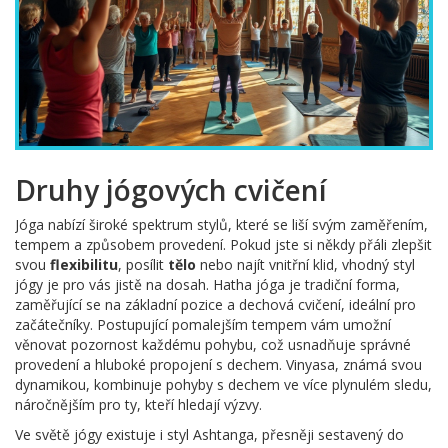
Druhy jógových cvičení
Jóga nabízí široké spektrum stylů, které se liší svým zaměřením,
tempem a způsobem provedení. Pokud jste si někdy přáli zlepšit
svou
flexibilitu
, posílit
tělo
nebo najít vnitřní klid, vhodný styl
jógy je pro vás jistě na dosah. Hatha jóga je tradiční forma,
zaměřující se na základní pozice a dechová cvičení, ideální pro
začátečníky. Postupující pomalejším tempem vám umožní
věnovat pozornost každému pohybu, což usnadňuje správné
provedení a hluboké propojení s dechem. Vinyasa, známá svou
dynamikou, kombinuje pohyby s dechem ve více plynulém sledu,
náročnějším pro ty, kteří hledají výzvy.
Ve světě jógy existuje i styl Ashtanga, přesněji sestavený do