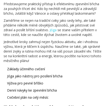
Představujeme praktický přístup k efektivnímu zpevnění břicha
za pouhých třicet dní. Kdo by nechtěl mít pevnější a zdravější
břicho, zvláště když Vánoce a oslavy přetékají laskominami?
Zaměříme se nejen na tradiční cviky jako sedy-lehy, ale také
přidáme několik méně obvyklých způsobů, jak pěstovat své
zdraví a posílit břišní svalstvo.
Jóga
se stane vaším přítelem v
této cestě, kde se naučíte dýchat životem a uvolnit napětí.
Jednotlivé kroky zahrnují nejen fyzickou aktivitu, ale i vhodnou
výživu, která je klíčem k úspěchu. Naučíme se také, jak správné
denní zvyky a rutina mohou mít na váš posun zásadní vliv. Těšte
se na konkrétní radost a energii, kterou pocítíte na konci tohoto
měsíčního plánu!
Základy účinného cvičení
Jóga jako nástroj pro posílení břicha
Výživa pro pevné bříško
Denní návyky ke zpevnění břicha
Cvičební plán na celý měsíc