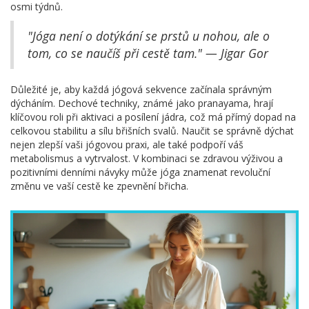
osmi týdnů.
"Jóga není o dotýkání se prstů u nohou, ale o
tom, co se naučíš při cestě tam." — Jigar Gor
Důležité je, aby každá jógová sekvence začínala správným
dýcháním. Dechové techniky, známé jako pranayama, hrají
klíčovou roli při aktivaci a posílení jádra, což má přímý dopad na
celkovou stabilitu a sílu břišních svalů. Naučit se správně dýchat
nejen zlepší vaši jógovou praxi, ale také podpoří váš
metabolismus a vytrvalost. V kombinaci se zdravou výživou a
pozitivními denními návyky může jóga znamenat revoluční
změnu ve vaší cestě ke zpevnění břicha.