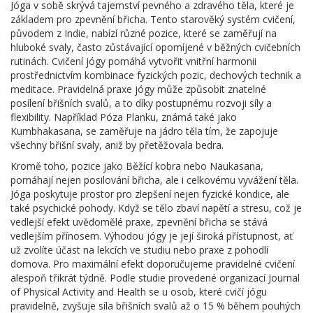
Jóga v sobě skrývá tajemství pevného a zdravého těla, které je
základem pro zpevnění břicha. Tento starověký systém cvičení,
původem z Indie, nabízí různé pozice, které se zaměřují na
hluboké svaly, často zůstávající opomíjené v běžných cvičebních
rutinách. Cvičení jógy pomáhá vytvořit vnitřní harmonii
prostřednictvím kombinace fyzických pozic, dechových technik a
meditace. Pravidelná praxe jógy může způsobit znatelné
posílení břišních svalů, a to díky postupnému rozvoji síly a
flexibility. Například Póza Planku, známá také jako
Kumbhakasana, se zaměřuje na jádro těla tím, že zapojuje
všechny břišní svaly, aniž by přetěžovala bedra.
Kromě toho, pozice jako Běžící kobra nebo Naukasana,
pomáhají nejen posilování břicha, ale i celkovému vyvážení těla.
Jóga poskytuje prostor pro zlepšení nejen fyzické kondice, ale
také psychické pohody. Když se tělo zbaví napětí a stresu, což je
vedlejší efekt uvědomělé praxe, zpevnění břicha se stává
vedlejším přínosem. Výhodou jógy je její široká přístupnost, ať
už zvolíte účast na lekcích ve studiu nebo praxe z pohodlí
domova. Pro maximální efekt doporučujeme pravidelné cvičení
alespoň třikrát týdně. Podle studie provedené organizací Journal
of Physical Activity and Health se u osob, které cvičí jógu
pravidelně, zvyšuje síla břišních svalů až o 15 % během pouhých