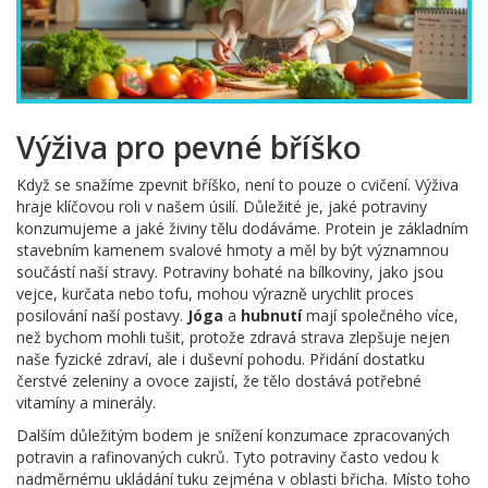
Výživa pro pevné bříško
Když se snažíme zpevnit bříško, není to pouze o cvičení. Výživa
hraje klíčovou roli v našem úsilí. Důležité je, jaké potraviny
konzumujeme a jaké živiny tělu dodáváme. Protein je základním
stavebním kamenem svalové hmoty a měl by být významnou
součástí naší stravy. Potraviny bohaté na bílkoviny, jako jsou
vejce, kurčata nebo tofu, mohou výrazně urychlit proces
posilování naší postavy.
Jóga
a
hubnutí
mají společného více,
než bychom mohli tušit, protože zdravá strava zlepšuje nejen
naše fyzické zdraví, ale i duševní pohodu. Přidání dostatku
čerstvé zeleniny a ovoce zajistí, že tělo dostává potřebné
vitamíny a minerály.
Dalším důležitým bodem je snížení konzumace zpracovaných
potravin a rafinovaných cukrů. Tyto potraviny často vedou k
nadměrnému ukládání tuku zejména v oblasti břicha. Místo toho