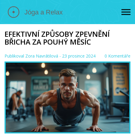
EFEKTIVNÍ ZPŮSOBY ZPEVNĚNÍ
BŘICHA ZA POUHÝ MĚSÍC
Publikoval
Zora Navrátilová
- 23 prosince 2024
0 Komentáře