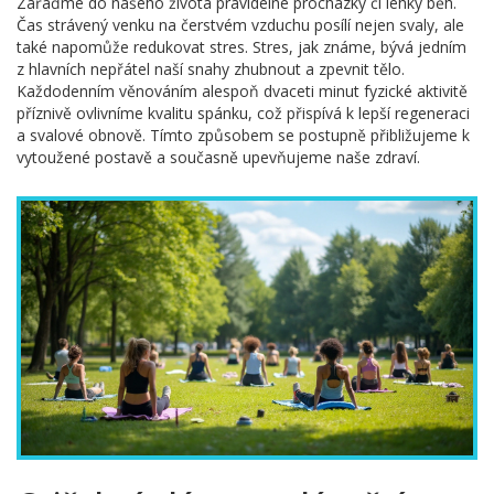
Zařaďme do našeho života pravidelné procházky či lehký běh.
Čas strávený venku na čerstvém vzduchu posílí nejen svaly, ale
také napomůže redukovat stres. Stres, jak známe, bývá jedním
z hlavních nepřátel naší snahy zhubnout a zpevnit tělo.
Každodenním věnováním alespoň dvaceti minut fyzické aktivitě
příznivě ovlivníme kvalitu spánku, což přispívá k lepší regeneraci
a svalové obnově. Tímto způsobem se postupně přibližujeme k
vytoužené postavě a současně upevňujeme naše zdraví.