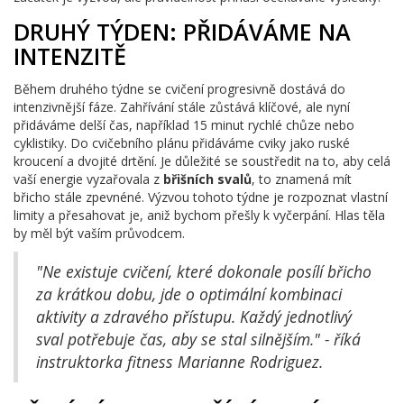
DRUHÝ TÝDEN: PŘIDÁVÁME NA
INTENZITĚ
Během druhého týdne se cvičení progresivně dostává do
intenzivnější fáze. Zahřívání stále zůstává klíčové, ale nyní
přidáváme delší čas, například 15 minut rychlé chůze nebo
cyklistiky. Do cvičebního plánu přidáváme cviky jako ruské
kroucení a dvojité drtění. Je důležité se soustředit na to, aby celá
vaší energie vyzařovala z
břišních svalů
, to znamená mít
břicho stále zpevnéné. Výzvou tohoto týdne je rozpoznat vlastní
limity a přesahovat je, aniž bychom přešly k vyčerpání. Hlas těla
by měl být vaším průvodcem.
"Ne existuje cvičení, které dokonale posílí břicho
za krátkou dobu, jde o optimální kombinaci
aktivity a zdravého přístupu. Každý jednotlivý
sval potřebuje čas, aby se stal silnějším." - říká
instruktorka fitness Marianne Rodriguez.