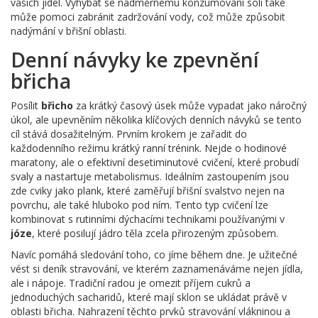
vašich jídel. Vyhýbat se nadměrnému konzumování soli také
může pomoci zabránit zadržování vody, což může způsobit
nadýmání v břišní oblasti.
Denní návyky ke zpevnění
břicha
Posílit
břicho
za krátký časový úsek může vypadat jako náročný
úkol, ale upevněním několika klíčových denních návyků se tento
cíl stává dosažitelným. Prvním krokem je zařadit do
každodenního režimu krátký ranní trénink. Nejde o hodinové
maratony, ale o efektivní desetiminutové cvičení, které probudí
svaly a nastartuje metabolismus. Ideálním zastoupením jsou
zde cviky jako plank, které zaměřují břišní svalstvo nejen na
povrchu, ale také hluboko pod ním. Tento typ cvičení lze
kombinovat s rutinními dýchacími technikami používanými v
józe
, které posilují jádro těla zcela přirozeným způsobem.
Navíc pomáhá sledování toho, co jíme během dne. Je užitečné
vést si deník stravování, ve kterém zaznamenáváme nejen jídla,
ale i nápoje. Tradiční radou je omezit příjem cukrů a
jednoduchých sacharidů, které mají sklon se ukládat právě v
oblasti břicha. Nahrazení těchto prvků stravování vlákninou a