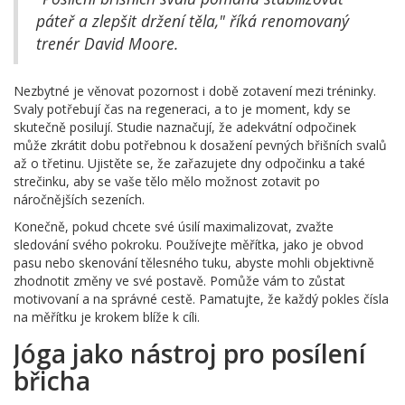
páteř a zlepšit držení těla," říká renomovaný
trenér David Moore.
Nezbytné je věnovat pozornost i době zotavení mezi tréninky.
Svaly potřebují čas na regeneraci, a to je moment, kdy se
skutečně posilují. Studie naznačují, že adekvátní odpočinek
může zkrátit dobu potřebnou k dosažení pevných břišních svalů
až o třetinu. Ujistěte se, že zařazujete dny odpočinku a také
strečinku, aby se vaše tělo mělo možnost zotavit po
náročnějších sezeních.
Konečně, pokud chcete své úsilí maximalizovat, zvažte
sledování svého pokroku. Používejte měřítka, jako je obvod
pasu nebo skenování tělesného tuku, abyste mohli objektivně
zhodnotit změny ve své postavě. Pomůže vám to zůstat
motivovaní a na správné cestě. Pamatujte, že každý pokles čísla
na měřítku je krokem blíže k cíli.
Jóga jako nástroj pro posílení
břicha