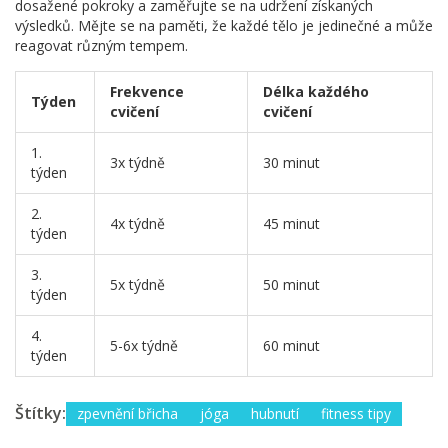
dosažené pokroky a zaměřujte se na udržení získaných
výsledků. Mějte se na paměti, že každé tělo je jedinečné a může
reagovat různým tempem.
Frekvence
Délka každého
Týden
cvičení
cvičení
1.
3x týdně
30 minut
týden
2.
4x týdně
45 minut
týden
3.
5x týdně
50 minut
týden
4.
5-6x týdně
60 minut
týden
Štítky:
zpevnění břicha
jóga
hubnutí
fitness tipy