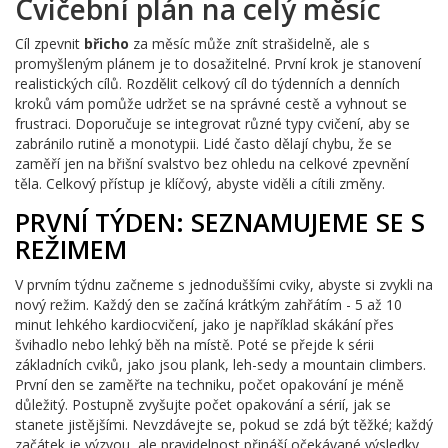
Cvičební plán na celý měsíc
Cíl zpevnit
břicho
za měsíc může znít strašidelně, ale s
promyšleným plánem je to dosažitelné. První krok je stanovení
realistických cílů. Rozdělit celkový cíl do týdenních a denních
kroků vám pomůže udržet se na správné cestě a vyhnout se
frustraci. Doporučuje se integrovat různé typy cvičení, aby se
zabránilo rutině a monotypii. Lidé často dělají chybu, že se
zaměří jen na břišní svalstvo bez ohledu na celkové zpevnění
těla. Celkový přístup je klíčový, abyste viděli a cítili změny.
PRVNÍ TÝDEN: SEZNAMUJEME SE S
REŽIMEM
V prvním týdnu začneme s jednoduššími cviky, abyste si zvykli na
nový režim. Každý den se začíná krátkým zahřátím - 5 až 10
minut lehkého kardiocvičení, jako je například skákání přes
švihadlo nebo lehký běh na místě. Poté se přejde k sérii
základních cviků, jako jsou plank, leh-sedy a mountain climbers.
První den se zaměřte na techniku, počet opakování je méně
důležitý. Postupně zvyšujte počet opakování a sérií, jak se
stanete jistějšími. Nevzdávejte se, pokud se zdá být těžké; každý
začátek je výzvou, ale pravidelnost přináší očekávané výsledky.