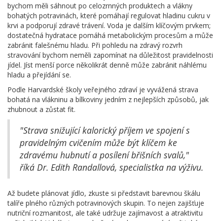
bychom měli sáhnout po celozrnných produktech a vlákny
bohatých potravinách, které pomáhají regulovat hladinu cukru v
krvi a podporují zdravé trávení. Voda je dalším klíčovým prvkem;
dostatečná hydratace pomáhá metabolickým procesům a může
zabránit falešnému hladu. Při pohledu na zdravý rozvrh
stravování bychom neměli zapomínat na důležitost pravidelnosti
jídel. Jíst menší porce několikrát denně může zabránit náhlému
hladu a přejídání se.
Podle Harvardské školy veřejného zdraví je vyvážená strava
bohatá na vlákninu a bílkoviny jedním z nejlepších způsobů, jak
zhubnout a zůstat fit.
"Strava snižující kalorický příjem ve spojení s
pravidelným cvičením může být klíčem ke
zdravému hubnutí a posílení břišních svalů,"
říká Dr. Edith Randallová, specialistka na výživu.
Až budete plánovat jídlo, zkuste si představit barevnou škálu
talíře plného různých potravinových skupin. To nejen zajišťuje
nutriční rozmanitost, ale také udržuje zajímavost a atraktivitu