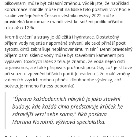
bílkovinami může být zásadní změnou. Věděli jste, že například
konzumace mandle může mít na lidské tělo pozitivní vliv? Podle
studie zveřejněné v Českém věstníku výživy 2022 může
pravidelná konzumace mandlí vést ke snížení podílu břišního
tuku až o 12 %.
Kromě cvičení a stravy je důležitá i hydratace. Dostatečný
příjem vody nejenže napomáhá trávení, ale také přináší pocit
sytosti, čímž zabraňuje neplánovanému mlsání. Denní pravidelný
příjem osmi sklenic vody může být stavebním kamenem pro
vyplavení toxických látek z těla. Je známo, že voda nejen čistí
organismus, ale také přispívá k pružnosti pokožky, což je klíčové
při snaze o zpevnění břišních partií. Je evidentní, že malé změny
v denních zvycích mohou přinést dlouhodobé výsledky, což
potvrzuje mnoho fitness odborníků.
"Úprava každodenních návyků je jako stavění
budovy, kde každá cihla představuje krůček ke
zdravější verzi sebe sama," říká poslova
Martina Novotná, výživová specialistka.