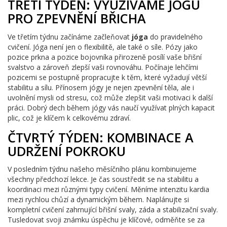
TŘETÍ TÝDEN: VYUŽÍVÁME JÓGU
PRO ZPEVNĚNÍ BŘICHA
Ve třetím týdnu začínáme začleňovat
jóga
do pravidelného
cvičení. Jóga není jen o flexibilitě, ale také o síle. Pózy jako
pozice prkna a pozice bojovníka přirozeně posílí vaše břišní
svalstvo a zároveň zlepší vaši rovnováhu. Počínaje lehčími
pozicemi se postupně propracujte k těm, které vyžadují větší
stabilitu a sílu. Přínosem jógy je nejen zpevnění těla, ale i
uvolnění mysli od stresu, což může zlepšit vaši motivaci k další
práci. Dobrý dech během jógy vás naučí využívat plných kapacit
plic, což je klíčem k celkovému zdraví.
ČTVRTÝ TÝDEN: KOMBINACE A
UDRŽENÍ POKROKU
V posledním týdnu našeho měsíčního plánu kombinujeme
všechny předchozí lekce. Je čas soustředit se na stabilitu a
koordinaci mezi různými typy cvičení. Měníme intenzitu kardia
mezi rychlou chůzí a dynamickým během. Naplánujte si
kompletní cvičení zahrnující břišní svaly, záda a stabilizační svaly.
Tusledovat svoji známku úspěchu je klíčové, odměňte se za