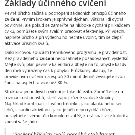
Základy účinného cvičení
Pevné břicho začíná u pochopení základních principů účinného
cvičení
. Prvním krokem je správné dýchání. Většina lidí dýchá
povrchně, ale pokud se zaměříte na hluboké dýchání při každém
cviku, pomůžete svým svalům pracovat efektivněji. Při vdechu
napněte břicho a při výdechu ho nechte uvolnit, tím se zlepší
aktivace břišních svalů.
Další klíčovou součástí tréninkového programu je pravidelnost.
Bez pravidelného
cvičení
nedosáhnete požadovaných výsledků.
Mějte svůj plán pevně v kalendáři a dbejte na to, abyste každý
den měli vyhrazený čas k pohybu. Průzkumy ukazují, že
pravidelným cvičením alespoň 30 minut denně zvyšujete svou
šanci na úspěch o více než 80 %.
Struktura jednotlivých cvičení je také důležitá. Zaměřte se na
rozmanitost pohybů, které zapojí různé svalové skupiny.
Například kombinací silového tréninku, jako planku nebo sed-
lehů, s kardio aktivitami, jako je běh nebo rychlá chůze,
poskytnete svému tělu kompletní zátěž, která spalí více kalorií a
zpevní vaše jádro.
"Posílení břišních svalů pomáhá stabilizovat