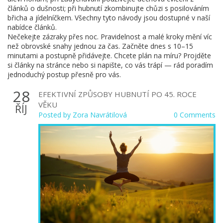
článků o dušnosti; při hubnutí zkombinujte chůzi s posilováním
břicha a jídelníčkem. Všechny tyto návody jsou dostupné v naší
nabídce článků.
Nečekejte zázraky přes noc. Pravidelnost a malé kroky mění víc
než obrovské snahy jednou za čas. Začněte dnes s 10–15
minutami a postupně přidávejte. Chcete plán na míru? Projděte
si články na stránce nebo si napište, co vás trápí — rád poradím
jednoduchý postup přesně pro vás.
28
EFEKTIVNÍ ZPŮSOBY HUBNUTÍ PO 45. ROCE
VĚKU
ŘÍJ
Posted by
Zora Navrátilová
0 Comments