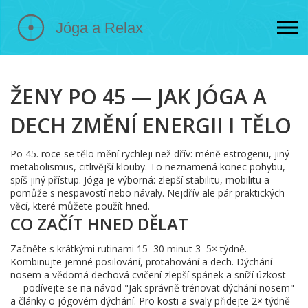
ŽENY PO 45 — JAK JÓGA A
DECH ZMĚNÍ ENERGII I TĚLO
Po 45. roce se tělo mění rychleji než dřív: méně estrogenu, jiný
metabolismus, citlivější klouby. To neznamená konec pohybu,
spíš jiný přístup. Jóga je výborná: zlepší stabilitu, mobilitu a
pomůže s nespavostí nebo návaly. Nejdřív ale pár praktických
věcí, které můžete použít hned.
CO ZAČÍT HNED DĚLAT
Začněte s krátkými rutinami 15–30 minut 3–5× týdně.
Kombinujte jemné posilování, protahování a dech. Dýchání
nosem a vědomá dechová cvičení zlepší spánek a sníží úzkost
— podívejte se na návod "Jak správně trénovat dýchání nosem"
a články o jógovém dýchání. Pro kosti a svaly přidejte 2× týdně