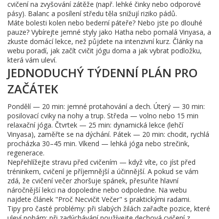
cvičení na zvyšování zátěže (např. lehké činky nebo odporové
pásy). Balanc a posílení středu těla snižují riziko pádů.
Máte bolesti kolen nebo bederní páteře? Nebo jste po dlouhé
pauze? Vybírejte jemné styly jako Hatha nebo pomalá Vinyasa, a
zkuste domácí lekce, než půjdete na intenzivní kurz. Články na
webu poradí, jak začít cvičit jógu doma a jak vybrat podložku,
která vám uleví.
JEDNODUCHÝ TÝDENNÍ PLÁN PRO
ZAČÁTEK
Pondělí — 20 min: jemné protahování a dech. Úterý — 30 min:
posilovací cviky na nohy a trup. Středa — volno nebo 15 min
relaxační jóga. Čtvrtek — 25 min: dynamická lekce (lehčí
Vinyasa), zaměřte se na dýchání. Pátek — 20 min: chodit, rychlá
procházka 30–45 min. Víkend — lehká jóga nebo strečink,
regenerace.
Nepřehlížejte stravu před cvičením — když víte, co jíst před
tréninkem, cvičení je příjemnější a účinnější. A pokud se vám
zdá, že cvičení večer zhoršuje spánek, přesuňte hlavní
náročnější lekci na dopoledne nebo odpoledne. Na webu
najdete článek "Proč Necvičit Večer" s praktickými radami.
Tipy pro časté problémy: při slabých žilách zařaďte pozice, které
uleví nohám; při zadýchávání používejte dechová cvičení z