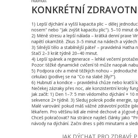
hubnutí.
KONKRÉTNÍ ZDRAVOTNÍ 
1) Lepší dýchání a vyšší kapacita plic – dělej jednodu
nosem" nebo "Jak zvýšit kapacitu plic"). 5–10 minut d
2) Méně stresu a lepší nálada – krátká denní praxe V
napětí okamžitě. Zkus 3–5 minut na nádech a výdech
3) Silnější tělo a stabilnější páteř – pravidelná Hatha
Stačí 2–3 krát týdně 20–40 minut.
4) Lepší spánek a regenerace – lehké večerní protažení
Pozor: těžké dynamické cvičení tě může naopak nabudi
5) Podpora cév a méně těžkých nohou – jednoduché ob
cirkulaci (podívej se na "Co na slabé žíly?").
6) Hubnutí a kondice – pravidelná chůze nebo kratší 
Nečekej zázraky přes noc, ale konzistentní kroky fung
Jak začít: 1) Den 1–7: 5 min vědomého dýchání + 10 
sekvence 2× týdně. 3) Sleduj pokrok podle energie, sp
Malé varování: pokud máš vážné zdravotní potíže (pl
lékařem. Pro většinu lidí ale mírné dechové a jógové p
Chceš pokračovat? Na stránce najdeš články jako "Proč
návody na dýchání. Začni dnes s pěti minutami a sleduj
JAK DÝCHAT PRO ZDRAVÍ: P