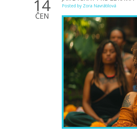
14
Posted by
Zora Navrátilová
ČEN