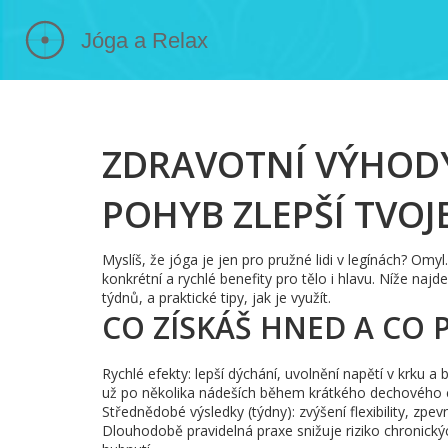
ZDRAVOTNÍ VÝHODY:
POHYB ZLEPŠÍ TVOJ
Myslíš, že jóga je jen pro pružné lidi v legínách? Omy
konkrétní a rychlé benefity pro tělo i hlavu. Níže na
týdnů, a praktické tipy, jak je využít.
CO ZÍSKÁŠ HNED A CO 
Rychlé efekty: lepší dýchání, uvolnění napětí v krku a 
už po několika nádeších během krátkého dechového 
Střednědobé výsledky (týdny): zvýšení flexibility, zpevn
Dlouhodobě pravidelná praxe snižuje riziko chronickýc