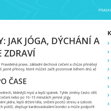
PRASKL
 JAK JÓGA, DÝCHÁNÍ A
E ZDRAVÍ
l. Pravidelná praxe, základní dechová cvičení a chůze přinášejí
jdeš jasné přínosy, které můžeš začít pozorovat během dnů až
PO ČASE
bedrech, klidnější mysl a lepší spánek. Tyhle změny často cítíš
cvičení nebo po 10–15 minutách jemné jógy.
ění jádra, lepší držení těla, snížení pocitů stresu a úzkosti.
h potíží, zlepšuje kardiovaskulární kondici a může podpořit