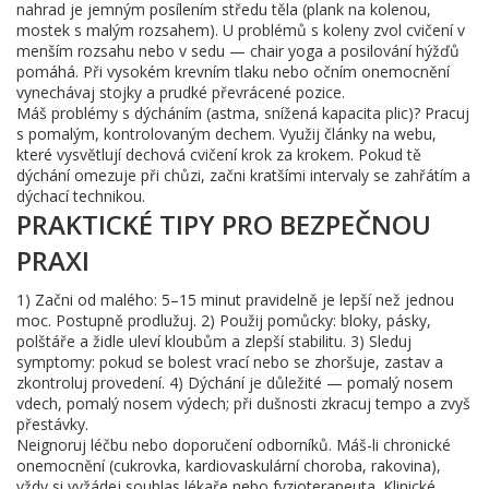
nahrad je jemným posílením středu těla (plank na kolenou,
mostek s malým rozsahem). U problémů s koleny zvol cvičení v
menším rozsahu nebo v sedu — chair yoga a posilování hýžďů
pomáhá. Při vysokém krevním tlaku nebo očním onemocnění
vynechávaj stojky a prudké převrácené pozice.
Máš problémy s dýcháním (astma, snížená kapacita plic)? Pracuj
s pomalým, kontrolovaným dechem. Využij články na webu,
které vysvětlují dechová cvičení krok za krokem. Pokud tě
dýchání omezuje při chůzi, začni kratšími intervaly se zahřátím a
dýchací technikou.
PRAKTICKÉ TIPY PRO BEZPEČNOU
PRAXI
1) Začni od malého: 5–15 minut pravidelně je lepší než jednou
moc. Postupně prodlužuj. 2) Použij pomůcky: bloky, pásky,
polštáře a židle uleví kloubům a zlepší stabilitu. 3) Sleduj
symptomy: pokud se bolest vrací nebo se zhoršuje, zastav a
zkontroluj provedení. 4) Dýchání je důležité — pomalý nosem
vdech, pomalý nosem výdech; při dušnosti zkracuj tempo a zvyš
přestávky.
Neignoruj léčbu nebo doporučení odborníků. Máš-li chronické
onemocnění (cukrovka, kardiovaskulární choroba, rakovina),
vždy si vyžádej souhlas lékaře nebo fyzioterapeuta. Klinické