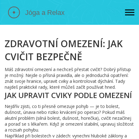
ZDRAVOTNÍ OMEZENÍ: JAK
CVIČIT BEZPEČNĚ
Máš zdravotní omezení a nechceš přestat cvičit? Dobrý přístup
je možný. Nejde o přísná pravidla, ale o jednoduchá opatření:
znát svoje hranice, upravit cviky a kontrolovat dýchání. Tady
najdeš praktické rady, které můžeš začít používat hned.
JAK UPRAVIT CVIKY PODLE OMEZENÍ
Nejdřív zjisti, co ti přesně omezuje pohyb — je to bolest,
dušnost, únava nebo riziko krvácení po operaci? Pokud máš
akutní problém (silná bolest, dušnost, horečka), cvičit nezačínej
a poraď se s lékařem. Když je omezení stabilní, upravuj složitost
a rozsah pohybu.
Například při bolestech v zádech: vynechni hluboké záklony a