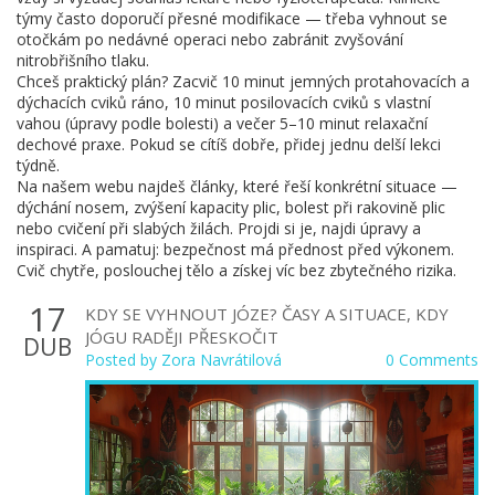
týmy často doporučí přesné modifikace — třeba vyhnout se
otočkám po nedávné operaci nebo zabránit zvyšování
nitrobřišního tlaku.
Chceš praktický plán? Zacvič 10 minut jemných protahovacích a
dýchacích cviků ráno, 10 minut posilovacích cviků s vlastní
vahou (úpravy podle bolesti) a večer 5–10 minut relaxační
dechové praxe. Pokud se cítíš dobře, přidej jednu delší lekci
týdně.
Na našem webu najdeš články, které řeší konkrétní situace —
dýchání nosem, zvýšení kapacity plic, bolest při rakovině plic
nebo cvičení při slabých žilách. Projdi si je, najdi úpravy a
inspiraci. A pamatuj: bezpečnost má přednost před výkonem.
Cvič chytře, poslouchej tělo a získej víc bez zbytečného rizika.
17
KDY SE VYHNOUT JÓZE? ČASY A SITUACE, KDY
JÓGU RADĚJI PŘESKOČIT
DUB
Posted by
Zora Navrátilová
0 Comments