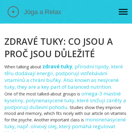
ZDRAVÉ TUKY: CO JSOU A
PROČ JSOU DŮLEŽITÉ
zdravé tuky
,
přírodní lipidy, které
When talking about
tělu dodávají energii, podporují vstřebávání
vitamínů a chrání buňky
. Also known as
nesýcené
tuky
, they are a key part of balanced nutrition.
omega‑3 mastné
One of the most talked‑about groups is
kyseliny
,
polynenasycené tuky, které snižují záněty a
podporují duševní pohodu
. Studies show they improve
mood and memory, which fits nicely with our article on vitamins
mononenasycené
for the psyche. Another important class is
tuky
,
např. olivový olej, který pomáhá regulovat