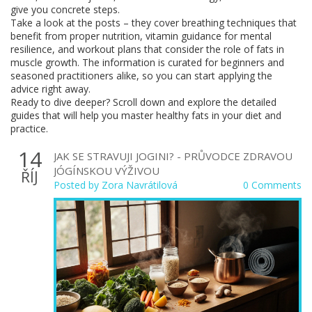
give you concrete steps.
Take a look at the posts – they cover breathing techniques that
benefit from proper nutrition, vitamin guidance for mental
resilience, and workout plans that consider the role of fats in
muscle growth. The information is curated for beginners and
seasoned practitioners alike, so you can start applying the
advice right away.
Ready to dive deeper? Scroll down and explore the detailed
guides that will help you master healthy fats in your diet and
practice.
14
JAK SE STRAVUJI JOGINI? - PRŮVODCE ZDRAVOU
JÓGÍNSKOU VÝŽIVOU
ŘÍJ
Posted by
Zora Navrátilová
0 Comments