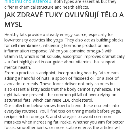
hladinu cholesterolu
. Both types are essential, but they
differ in chemical structure and health effects.
JAK ZDRAVÉ TUKY OVLIVŇUJÍ TĚLO A
MYSL
Healthy fats provide a steady energy source, especially for
low‑intensity activities like yoga. They also act as building blocks
for cell membranes, influencing hormone production and
inflammation response. When you combine omega‑3 with
vitamin D, which is fat‑soluble, absorption improves dramatically
– a fact highlighted in our guide about vitamins that support
mental health.
From a practical standpoint, incorporating healthy fats means
adding a handful of nuts, a spoon of flaxseed oil, or a slice of
avocado to meals. These foods deliver not only calories but
also essential fatty acids that the body cannot synthesize. The
right balance prevents the common pitfall of over‑relying on
saturated fats, which can raise LDL cholesterol.
Our collection below shows how to blend these nutrients into
everyday routines. You'll find tips on timing meals before yoga,
recipes rich in omega‑3, and strategies to avoid common
mistakes when increasing fat intake. Whether you aim for better
focus, smoother joints, or more stable energy, the articles will