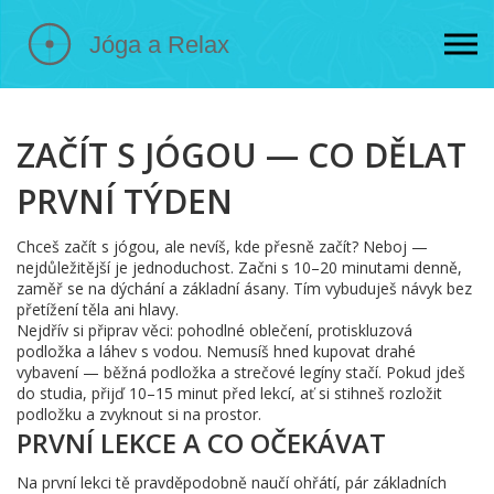
ZAČÍT S JÓGOU — CO DĚLAT
PRVNÍ TÝDEN
Chceš začít s jógou, ale nevíš, kde přesně začít? Neboj —
nejdůležitější je jednoduchost. Začni s 10–20 minutami denně,
zaměř se na dýchání a základní ásany. Tím vybuduješ návyk bez
přetížení těla ani hlavy.
Nejdřív si připrav věci: pohodlné oblečení, protiskluzová
podložka a láhev s vodou. Nemusíš hned kupovat drahé
vybavení — běžná podložka a strečové legíny stačí. Pokud jdeš
do studia, přijď 10–15 minut před lekcí, ať si stihneš rozložit
podložku a zvyknout si na prostor.
PRVNÍ LEKCE A CO OČEKÁVAT
Na první lekci tě pravděpodobně naučí ohřátí, pár základních