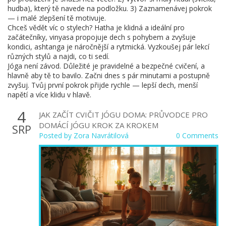
hudba), který tě navede na podložku. 3) Zaznamenávej pokrok
— i malé zlepšení tě motivuje.
Chceš vědět víc o stylech? Hatha je klidná a ideální pro
začátečníky, vinyasa propojuje dech s pohybem a zvyšuje
kondici, ashtanga je náročnější a rytmická. Vyzkoušej pár lekcí
různých stylů a najdi, co ti sedí.
Jóga není závod. Důležité je pravidelné a bezpečné cvičení, a
hlavně aby tě to bavilo. Začni dnes s pár minutami a postupně
zvyšuj. Tvůj první pokrok přijde rychle — lepší dech, menší
napětí a více klidu v hlavě.
4
JAK ZAČÍT CVIČIT JÓGU DOMA: PRŮVODCE PRO
DOMÁCÍ JÓGU KROK ZA KROKEM
SRP
Posted by
Zora Navrátilová
0 Comments