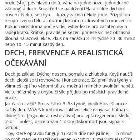
pozic (stoj, pes hlavou dolů, váha na jedné noze, jednoduché
záklony) a dech. Soustřeď se na držení těla a klidné dýchání
nosem. Neboj se chyb — každý začíná někde jinde. Přizpůsob
tempo svému tělu a informuj lektora o zdravotních omezeních.
Pokud cvičíš doma podle videí, vyber lekce pro začátečníky a
raději kratší. Krátké, pravidelné sezení přinese víc než občasná
dlouhá nárazová lekce. Zkus na začátku 3–4× týdně 20–30 minut
nebo 10–15 minut každý den.
DECH, FREKVENCE A REALISTICKÁ
OČEKÁVÁNÍ
Dech je základ. Dýchej nosem, pomalu a zhluboka. Když naučíš
dech, zlepší se ti rovnováha i koncentrace. Za první dva týdny si
všimneš lepšího vědomí těla a možná i mírného uvolnění napětí.
Viditelné změny v ohybu či síle přijdou po měsících pravidelné
praxe.
Jak často cvičit? Pro začátek 3–5× týdně, ideálně kratší praxe
každý den. Můžeš kombinovat aktivní lekce (vinyasa, hatha) s
klidnějšími (jóga nidra, restorativní) pro lepší regeneraci. Sleduj
tělo — bolest, ostré trhání či ostrý diskomfort jsou signál k
ústupu.
Tipy, které opravdu fungují: 1) Začni dřív než jsi línej — 5 minut
po probuzení je snazší než večer. 2) Vytvoř si malý rituál (svíčka,