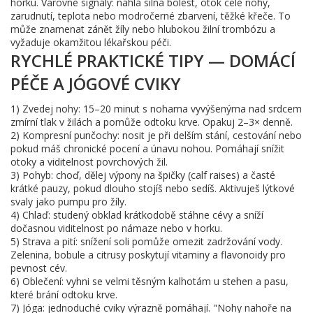
horku. Varovné signály: náhlá silná bolest, otok celé nohy,
zarudnutí, teplota nebo modročerné zbarvení, těžké křeče. To
může znamenat zánět žíly nebo hlubokou žilní trombózu a
vyžaduje okamžitou lékařskou péči.
RYCHLÉ PRAKTICKÉ TIPY — DOMÁCÍ
PÉČE A JÓGOVÉ CVIKY
1) Zvedej nohy: 15–20 minut s nohama vyvýšenýma nad srdcem
zmírní tlak v žilách a pomůže odtoku krve. Opakuj 2–3× denně.
2) Kompresní punčochy: nosit je při delším stání, cestování nebo
pokud máš chronické pocení a únavu nohou. Pomáhají snížit
otoky a viditelnost povrchových žil.
3) Pohyb: choď, dělej výpony na špičky (calf raises) a časté
krátké pauzy, pokud dlouho stojíš nebo sedíš. Aktivuješ lýtkové
svaly jako pumpu pro žíly.
4) Chlaď: studený obklad krátkodobě stáhne cévy a sníží
dočasnou viditelnost po námaze nebo v horku.
5) Strava a pití: snížení soli pomůže omezit zadržování vody.
Zelenina, bobule a citrusy poskytují vitaminy a flavonoidy pro
pevnost cév.
6) Oblečení: vyhni se velmi těsným kalhotám u stehen a pasu,
které brání odtoku krve.
7) Jóga: jednoduché cviky výrazně pomáhají. "Nohy nahoře na