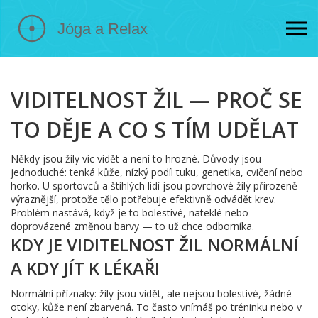
VIDITELNOST ŽIL — PROČ SE
TO DĚJE A CO S TÍM UDĚLAT
Někdy jsou žíly víc vidět a není to hrozné. Důvody jsou
jednoduché: tenká kůže, nízký podíl tuku, genetika, cvičení nebo
horko. U sportovců a štíhlých lidí jsou povrchové žíly přirozeně
výraznější, protože tělo potřebuje efektivně odvádět krev.
Problém nastává, když je to bolestivé, nateklé nebo
doprovázené změnou barvy — to už chce odborníka.
KDY JE VIDITELNOST ŽIL NORMÁLNÍ
A KDY JÍT K LÉKAŘI
Normální příznaky: žíly jsou vidět, ale nejsou bolestivé, žádné
otoky, kůže není zbarvená. To často vnímáš po tréninku nebo v