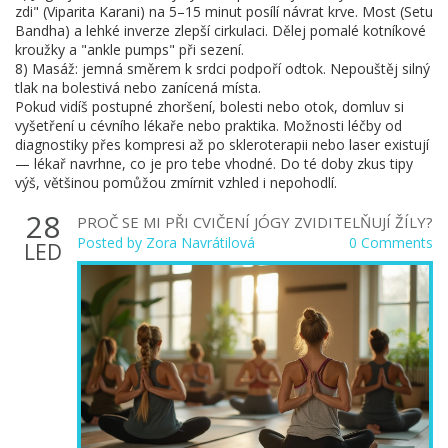
zdi" (Viparita Karani) na 5–15 minut posílí návrat krve. Most (Setu
Bandha) a lehké inverze zlepší cirkulaci. Dělej pomalé kotníkové
kroužky a "ankle pumps" při sezení.
8) Masáž: jemná směrem k srdci podpoří odtok. Nepouštěj silný
tlak na bolestivá nebo zanícená místa.
Pokud vidíš postupné zhoršení, bolesti nebo otok, domluv si
vyšetření u cévního lékaře nebo praktika. Možnosti léčby od
diagnostiky přes kompresi až po skleroterapii nebo laser existují
— lékař navrhne, co je pro tebe vhodné. Do té doby zkus tipy
výš, většinou pomůžou zmírnit vzhled i nepohodlí.
28
PROČ SE MI PŘI CVIČENÍ JÓGY ZVIDITELŇUJÍ ŽÍLY?
Posted by
Zora Navrátilová
0 Comments
LED