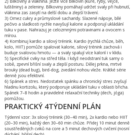
2) Bílkoviny a vláknina. Jezte více bílkovin (kuře, ryby, vejce,
luštěniny) a zeleniny. Bílkoviny pomáhají udržet svaly při hubnutí,
vláknina zas zasytí na delší dobu a zlepší trávení.
3) Omez cukry a průmyslové sacharidy. Slazené nápoje, bílé
pečivo a sladkosti rychle navyšují kalorie a podporují ukládání
tuku v pase. Nahrazuj je celozrnnými potravinami a ovocem s
mírou.
4) Kombinuj kardio a silový trénink. Kardio (rychlá chůze, běh,
kolo, HIIT) pomůže spalovat kalorie, silový trénink zachová i
buduje svalovou hmotu — a svaly spalují více kalorií i v klidu.
5) Specifické cviky na střed těla. I když neodstraní tuk samy o
sobě, zpevní břišní svaly a zlepší posturu. Dělej prkna, mrtvé
brouky (dead bug), bird-dog, zvedání nohou vleže. Krátké série
denně jsou efektivní.
6) Spánek a stres. Nedostatek spánku a chronický stres zvyšují
hladinu kortizolu, který podporuje ukládání tuku v oblasti břicha.
Spánek 7–8 hodin a pravidelné relaxační techniky (dech, jóga)
pomůžou.
PRAKTICKÝ 4TÝDENNÍ PLÁN
Týdenní vzor: 3x silový trénink (30–40 min), 2x kardio nebo HIIT
(20–30 min), každý den 30–60 min chůze. Přidej 10 minut denně
soustředěných cviků na core a 5 minut dechových cvičení (nosní
dýchání, břišní dech).