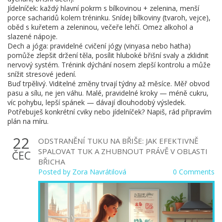
Jídelníček: každý hlavní pokrm s bílkovinou + zelenina, menší
porce sacharidů kolem tréninku. Snídej bílkoviny (tvaroh, vejce),
oběd s kuřetem a zeleninou, večeře lehčí. Omez alkohol a
slazené nápoje.
Dech a jóga: pravidelné cvičení jógy (vinyasa nebo hatha)
pomůže zlepšit držení těla, posílit hluboké břišní svaly a zklidnit
nervový systém. Trénink dýchání nosem zlepší kontrolu a může
snížit stresové jedení.
Buď trpělivý. Viditelné změny trvají týdny až měsíce. Měř obvod
pasu a sílu, ne jen váhu. Malé, pravidelné kroky — méně cukru,
víc pohybu, lepší spánek — dávají dlouhodobý výsledek.
Potřebuješ konkrétní cviky nebo jídelníček? Napiš, rád připravím
plán na míru.
22
ODSTRANĚNÍ TUKU NA BŘIŠE: JAK EFEKTIVNĚ
SPALOVAT TUK A ZHUBNOUT PRÁVĚ V OBLASTI
ČEC
BŘICHA
Posted by
Zora Navrátilová
0 Comments