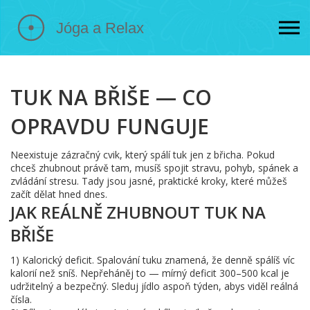
TUK NA BŘIŠE — CO
OPRAVDU FUNGUJE
Neexistuje zázračný cvik, který spálí tuk jen z břicha. Pokud
chceš zhubnout právě tam, musíš spojit stravu, pohyb, spánek a
zvládání stresu. Tady jsou jasné, praktické kroky, které můžeš
začít dělat hned dnes.
JAK REÁLNĚ ZHUBNOUT TUK NA
BŘIŠE
1) Kalorický deficit. Spalování tuku znamená, že denně spálíš víc
kalorií než sníš. Nepřeháněj to — mírný deficit 300–500 kcal je
udržitelný a bezpečný. Sleduj jídlo aspoň týden, abys viděl reálná
čísla.