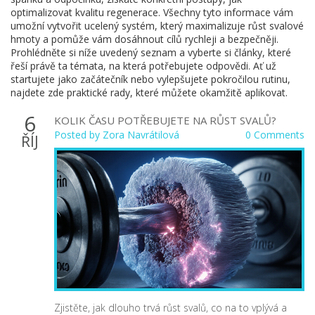
optimalizovat kvalitu regenerace. Všechny tyto informace vám
umožní vytvořit ucelený systém, který maximalizuje růst svalové
hmoty a pomůže vám dosáhnout cílů rychleji a bezpečněji.
Prohlédněte si níže uvedený seznam a vyberte si články, které
řeší právě ta témata, na která potřebujete odpovědi. Ať už
startujete jako začátečník nebo vylepšujete pokročilou rutinu,
najdete zde praktické rady, které můžete okamžitě aplikovat.
6
KOLIK ČASU POTŘEBUJETE NA RŮST SVALŮ?
Posted by
Zora Navrátilová
0 Comments
ŘÍJ
Zjistěte, jak dlouho trvá růst svalů, co na to vplývá a