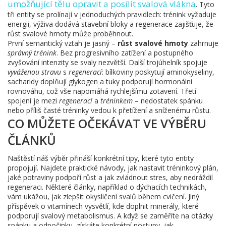
umožňující tělu opravit a posílit svalová vlákna
. Tyto
tři entity se prolínají v jednoduchých pravidlech: trénink vyžaduje
energii, výživa dodává stavební bloky a regenerace zajišťuje, že
růst svalové hmoty může proběhnout.
První semantický vztah je jasný –
růst svalové hmoty
zahrnuje
správný trénink
. Bez progresivního zatížení a postupného
zvyšování intenzity se svaly nezvětší. Další trojúhelník spojuje
vyváženou stravu
s
regenerací
: bílkoviny poskytují aminokyseliny,
sacharidy doplňují glykogen a tuky podporují hormonální
rovnováhu, což vše napomáhá rychlejšímu zotavení. Třetí
spojení je mezi
regenerací
a
tréninkem
– nedostatek spánku
nebo příliš časté tréninky vedou k přetížení a sníženému růstu.
CO MŮŽETE OČEKÁVAT VE VÝBĚRU
ČLÁNKŮ
Naštěstí náš výběr přináší konkrétní tipy, které tyto entity
propojují. Najdete praktické návody, jak nastavit tréninkový plán,
jaké potraviny podpoří růst a jak zvládnout stres, aby nedráždil
regeneraci. Některé články, například o dýchacích technikách,
vám ukážou, jak zlepšit okysličení svalů během cvičení. Jiný
příspěvek o vitamínech vysvětlí, kde doplnit minerály, které
podporují svalový metabolismus. A když se zaměříte na otázky
spánku a odpočinku, získáte konkrétní postupy, jak