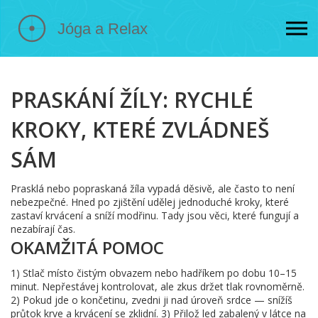
PRASKÁNÍ ŽÍLY: RYCHLÉ
KROKY, KTERÉ ZVLÁDNEŠ
SÁM
Prasklá nebo popraskaná žíla vypadá děsivě, ale často to není
nebezpečné. Hned po zjištění udělej jednoduché kroky, které
zastaví krvácení a sníží modřinu. Tady jsou věci, které fungují a
nezabírají čas.
OKAMŽITÁ POMOC
1) Stlač místo čistým obvazem nebo hadříkem po dobu 10–15
minut. Nepřestávej kontrolovat, ale zkus držet tlak rovnoměrně.
2) Pokud jde o končetinu, zvedni ji nad úroveň srdce — snížíš
průtok krve a krvácení se zklidní. 3) Přilož led zabalený v látce na