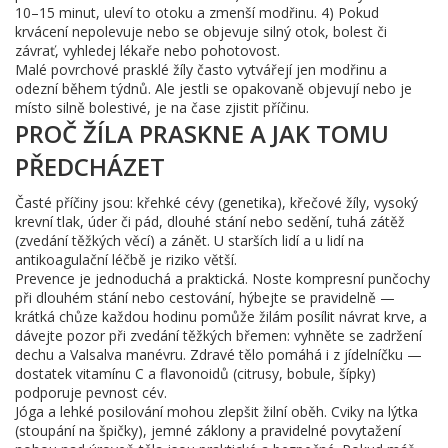
10–15 minut, uleví to otoku a zmenší modřinu. 4) Pokud
krvácení nepolevuje nebo se objevuje silný otok, bolest či
závrať, vyhledej lékaře nebo pohotovost.
Malé povrchové prasklé žíly často vytvářejí jen modřinu a
odezní během týdnů. Ale jestli se opakovaně objevují nebo je
místo silně bolestivé, je na čase zjistit příčinu.
PROČ ŽÍLA PRASKNE A JAK TOMU
PŘEDCHÁZET
Časté příčiny jsou: křehké cévy (genetika), křečové žíly, vysoký
krevní tlak, úder či pád, dlouhé stání nebo sedění, tuhá zátěž
(zvedání těžkých věcí) a zánět. U starších lidí a u lidí na
antikoagulační léčbě je riziko větší.
Prevence je jednoduchá a praktická. Noste kompresní punčochy
při dlouhém stání nebo cestování, hýbejte se pravidelně —
krátká chůze každou hodinu pomůže žilám posílit návrat krve, a
dávejte pozor při zvedání těžkých břemen: vyhněte se zadržení
dechu a Valsalva manévru. Zdravé tělo pomáhá i z jídelníčku —
dostatek vitamínu C a flavonoidů (citrusy, bobule, šípky)
podporuje pevnost cév.
Jóga a lehké posilování mohou zlepšit žilní oběh. Cviky na lýtka
(stoupání na špičky), jemné záklony a pravidelné povytažení