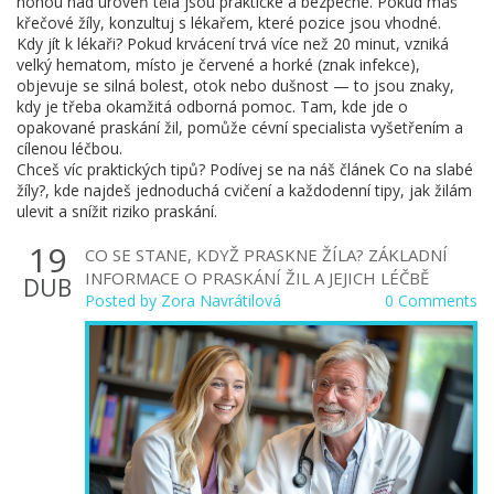
nohou nad úroveň těla jsou praktické a bezpečné. Pokud máš
křečové žíly, konzultuj s lékařem, které pozice jsou vhodné.
Kdy jít k lékaři? Pokud krvácení trvá více než 20 minut, vzniká
velký hematom, místo je červené a horké (znak infekce),
objevuje se silná bolest, otok nebo dušnost — to jsou znaky,
kdy je třeba okamžitá odborná pomoc. Tam, kde jde o
opakované praskání žil, pomůže cévní specialista vyšetřením a
cílenou léčbou.
Chceš víc praktických tipů? Podívej se na náš článek Co na slabé
žíly?, kde najdeš jednoduchá cvičení a každodenní tipy, jak žilám
ulevit a snížit riziko praskání.
19
CO SE STANE, KDYŽ PRASKNE ŽÍLA? ZÁKLADNÍ
INFORMACE O PRASKÁNÍ ŽIL A JEJICH LÉČBĚ
DUB
Posted by
Zora Navrátilová
0 Comments