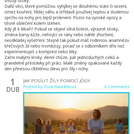
snižují otoky.
Další věci, které pomůžou: vyhýbej se dlouhému stání či sezení,
omez kouření, hlídej váhu a střídavě používej teplou a studenou
sprchu na nohy pro lepší prokrvení. Pozor na vysoké opory a
těsné oblečení kolem stehen.
Kdy jít k lékaři? Pokud se objeví silná bolest, výrazné otoky,
změna barvy kůže, nehojící se rány nebo náhlé zhoršení,
neodkládej vyšetření. Stejně tak pokud máš rodinnou anamnézu
křečových žil nebo trombózy, poraď se s odborníkem dřív než
experimentuješ s kompresí nebo léky.
Začni malými kroky: denní chůze, pár jednoduchých cviků a
pravidelné přestávky při práci. Malé změny opakované každý
den přinesou cítitelnou úlevu pro žíly i nohy.
1
JAK POSÍLIT ŽÍLY POMOCÍ JÓGY
Posted by
Zora Navrátilová
0 Comments
DUB