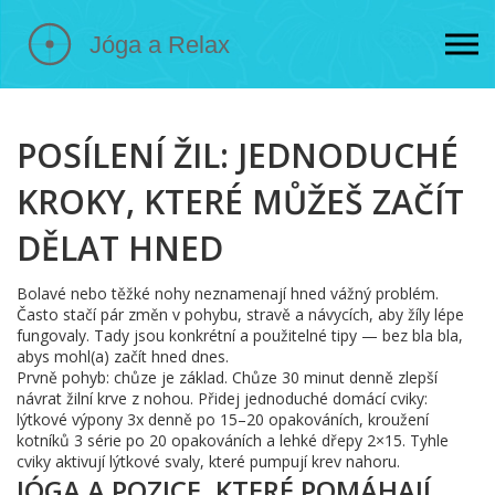
POSÍLENÍ ŽIL: JEDNODUCHÉ
KROKY, KTERÉ MŮŽEŠ ZAČÍT
DĚLAT HNED
Bolavé nebo těžké nohy neznamenají hned vážný problém.
Často stačí pár změn v pohybu, stravě a návycích, aby žíly lépe
fungovaly. Tady jsou konkrétní a použitelné tipy — bez bla bla,
abys mohl(a) začít hned dnes.
Prvně pohyb: chůze je základ. Chůze 30 minut denně zlepší
návrat žilní krve z nohou. Přidej jednoduché domácí cviky:
lýtkové výpony 3x denně po 15–20 opakováních, kroužení
kotníků 3 série po 20 opakováních a lehké dřepy 2×15. Tyhle
cviky aktivují lýtkové svaly, které pumpují krev nahoru.
JÓGA A POZICE, KTERÉ POMÁHAJÍ