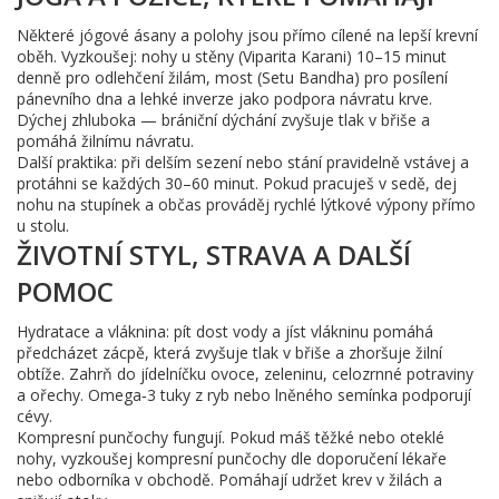
Některé jógové ásany a polohy jsou přímo cílené na lepší krevní
oběh. Vyzkoušej: nohy u stěny (Viparita Karani) 10–15 minut
denně pro odlehčení žilám, most (Setu Bandha) pro posílení
pánevního dna a lehké inverze jako podpora návratu krve.
Dýchej zhluboka — brániční dýchání zvyšuje tlak v břiše a
pomáhá žilnímu návratu.
Další praktika: při delším sezení nebo stání pravidelně vstávej a
protáhni se každých 30–60 minut. Pokud pracuješ v sedě, dej
nohu na stupínek a občas prováděj rychlé lýtkové výpony přímo
u stolu.
ŽIVOTNÍ STYL, STRAVA A DALŠÍ
POMOC
Hydratace a vláknina: pít dost vody a jíst vlákninu pomáhá
předcházet zácpě, která zvyšuje tlak v břiše a zhoršuje žilní
obtíže. Zahrň do jídelníčku ovoce, zeleninu, celozrnné potraviny
a ořechy. Omega‑3 tuky z ryb nebo lněného semínka podporují
cévy.
Kompresní punčochy fungují. Pokud máš těžké nebo oteklé
nohy, vyzkoušej kompresní punčochy dle doporučení lékaře
nebo odborníka v obchodě. Pomáhají udržet krev v žilách a