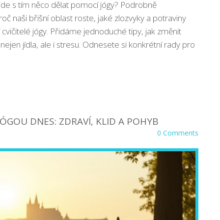
 jde s tím něco dělat pomocí jógy? Podrobně
č naši břišní oblast roste, jaké zlozvyky a potraviny
jí cvičitelé jógy. Přidáme jednoduché tipy, jak změnit
nejen jídla, ale i stresu. Odnesete si konkrétní rady pro
JÓGOU DNES: ZDRAVÍ, KLID A POHYB
0 Comments