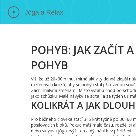
POHYB: JAK ZAČÍT 
POHYB
Víš, že už 20–30 minut mírné aktivity denně zlepší ná
rozumných kroků, aby se pohyb stal přirozenou součá
Začni malými změnami. Místo výtahu choď po schodec
jako schůzku. Malé návyky se sčítají a za týden už máš
KOLIKRÁT A JAK DLOUH
Pro běžného člověka stačí 3–5 krát týdně po 30–60 
posilovacích bloků. Pokud máš málo času, rozděl si a
nebo vinyasa jóga zvýší tep a dýchání bez přetížení.