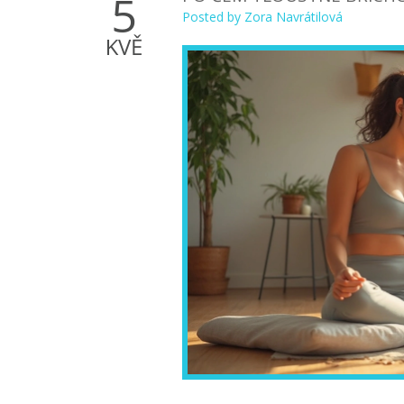
5
Posted by
Zora Navrátilová
KVĚ