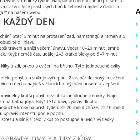
ntenzivnější tréninky týdně. Naopak po nemoci nebo při stresu
 cvičení. Více praktických tipů k četnosti najdeš v článcích
jóga?" na našem webu.
O KAŽDÝ DEN
chání. Stačí 5 minut na protažení zad, hamstringů a ramen a 5
budí tělo i hlavu.
ší trávení a sníží večerní únavu. Večer 10–20 minut jemné
nek. Když nemáš čas, udělej 2–3 krátké bloky po 5–7 minut
kliky u zdi, prkno a cvičení na břicho. Tyto jednoduché cviky
 efekt pohybu a snižuje vyčerpání. Zkus pár dechových cvičení
i. Více o dechu najdeš v článcích o dýchání nosem a zlepšení
pravidelný kratší pohyb než občasné dlouhé tréninky. Najdi
 jemná hatha jóga. Když tě to baví, vydržíš dlouho.
ednoduché kroky na příští týden: 3× 20 minut chůze, 2× 10 minut
u upravíš intenzitu podle pocitu.
stresu a silnější tělo. Zkus to postupně a uvidíš výsledky
 PRAVDY, OMYLY A TIPY Z JÓGY