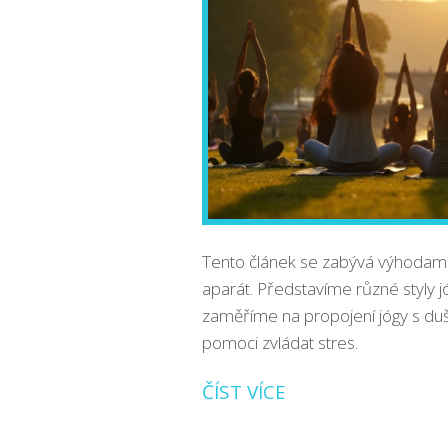
Tento článek se zabývá výhodami j
aparát. Představíme různé styly j
zaměříme na propojení jógy s duš
pomoci zvládat stres.
ČÍST VÍCE