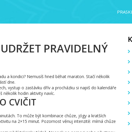
PRASKL
A UDRŽET PRAVIDELNÝ
ladu a kondici? Nemusíš hned běhat maraton. Stačí několik
stí dne.
h, vystup o zastávku dřív a procházku si napiš do kalendáře
 několik hodin aktivity navíc.
O CVIČIT
minutách. To může být kombinace chůze, jógy a kratších
ktivitu na 2×15 minut. Pozornost věnuj intenzitě: mírná chůze