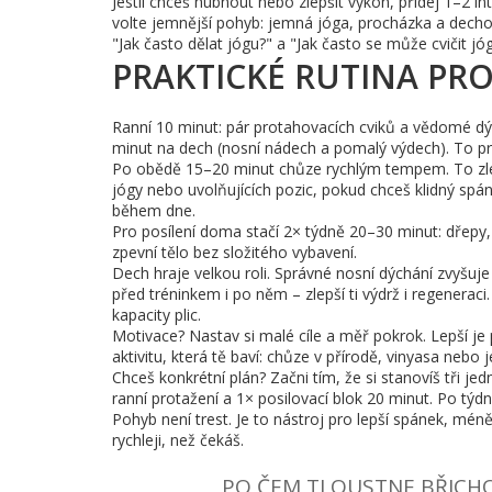
Jestli chceš hubnout nebo zlepšit výkon, přidej 1–2 i
volte jemnější pohyb: jemná jóga, procházka a dechová
"Jak často dělat jógu?" a "Jak často se může cvičit 
PRAKTICKÉ RUTINA PR
Ranní 10 minut: pár protahovacích cviků a vědomé dý
minut na dech (nosní nádech a pomalý výdech). To pro
Po obědě 15–20 minut chůze rychlým tempem. To zlep
jógy nebo uvolňujících pozic, pokud chceš klidný spá
během dne.
Pro posílení doma stačí 2× týdně 20–30 minut: dřepy, 
zpevní tělo bez složitého vybavení.
Dech hraje velkou roli. Správné nosní dýchání zvyšuje
před tréninkem i po něm – zlepší ti výdrž i regenerac
kapacity plic.
Motivace? Nastav si malé cíle a měř pokrok. Lepší je 
aktivitu, která tě baví: chůze v přírodě, vinyasa nebo
Chceš konkrétní plán? Začni tím, že si stanovíš tři j
ranní protažení a 1× posilovací blok 20 minut. Po týdn
Pohyb není trest. Je to nástroj pro lepší spánek, méně 
rychleji, než čekáš.
PO ČEM TLOUSTNE BŘICHO?