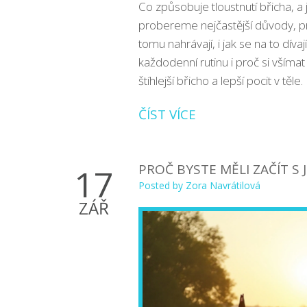
Co způsobuje tloustnutí břicha, a
probereme nejčastější důvody, pro
tomu nahrávají, i jak se na to díva
každodenní rutinu i proč si všímat 
štíhlejší břicho a lepší pocit v těle.
ČÍST VÍCE
PROČ BYSTE MĚLI ZAČÍT S 
17
Posted by
Zora Navrátilová
ZÁŘ