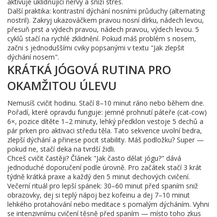
aktivuje uklidňující nervy a sníží stres.
Další praktika: kontrastní dýchání nosními průduchy (alternating
nostril). Zakryj ukazováčkem pravou nosní dírku, nádech levou,
přesuň prst a výdech pravou, nádech pravou, výdech levou. 5
cyklů stačí na rychlé zklidnění. Pokud máš problém s nosem,
začni s jednoduššími cviky popsanými v textu "Jak zlepšit
dýchání nosem".
KRÁTKÁ JÓGOVÁ RUTINA PRO
OKAMŽITOU ÚLEVU
Nemusíš cvičit hodinu. Stačí 8–10 minut ráno nebo během dne.
Pořadí, které opravdu funguje: jemné prohnutí páteře (cat-cow)
6×, pozice dítěte 1–2 minuty, lehký předklon vestoje 5 dechů a
pár prken pro aktivaci středu těla. Tato sekvence uvolní bedra,
zlepší dýchání a přinese pocit stability. Máš podložku? Super —
pokud ne, stačí deka na tvrdší židli.
Chceš cvičit častěji? Článek "Jak často dělat jógu?" dává
jednoduché doporučení podle úrovně. Pro začátek stačí 3 krát
týdně krátká praxe a každý den 5 minut dechových cvičení.
Večerní rituál pro lepší spánek: 30–60 minut před spaním sniž
obrazovky, dej si teplý nápoj bez kofeinu a dej 7–10 minut
lehkého protahování nebo meditace s pomalým dýcháním. Vyhni
se intenzivnímu cvičení těsně před spaním — místo toho zkus