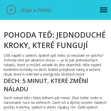
POHODA TEĎ: JEDNODUCHÉ
KROKY, KTERÉ FUNGUJÍ
Cítíš napětí v zádech, špatně spíš nebo jsi neustále ve spěchu?
Pohoda není jen absence stresu — je to pár jednoduchých
návyků, které si můžeš zařadit do dne okamžitě. Níže najdeš
konkrétní techniky na dech, krátké pohybové rutiny a večerní
rituál, které ti vrátí klid a energii bez složitých teorií.
DECH: 5 MINUT, KTERÉ ZMĚNÍ
NÁLADU
Dech ovlivní tělo i hlavu během pár minut. Zkus tohle: sedni si
narovnaně, ruce na stehnech. Zavři oči a dýchej nosem. Nádech
počítej 4 vteřiny, výdech 6 vteřin. Opakuj 10×. Delší výdech