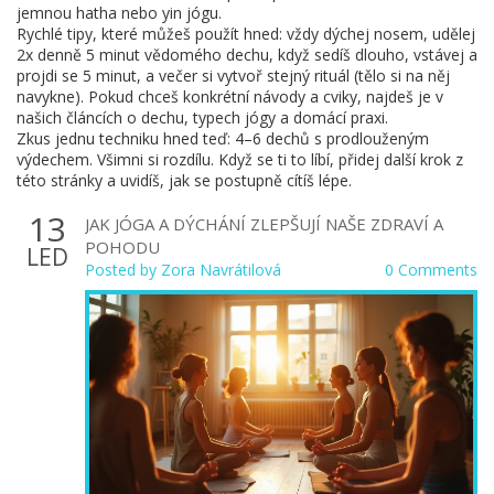
jemnou hatha nebo yin jógu.
Rychlé tipy, které můžeš použít hned: vždy dýchej nosem, udělej
2x denně 5 minut vědomého dechu, když sedíš dlouho, vstávej a
projdi se 5 minut, a večer si vytvoř stejný rituál (tělo si na něj
navykne). Pokud chceš konkrétní návody a cviky, najdeš je v
našich článcích o dechu, typech jógy a domácí praxi.
Zkus jednu techniku hned teď: 4–6 dechů s prodlouženým
výdechem. Všimni si rozdílu. Když se ti to líbí, přidej další krok z
této stránky a uvidíš, jak se postupně cítíš lépe.
13
JAK JÓGA A DÝCHÁNÍ ZLEPŠUJÍ NAŠE ZDRAVÍ A
POHODU
LED
Posted by
Zora Navrátilová
0 Comments