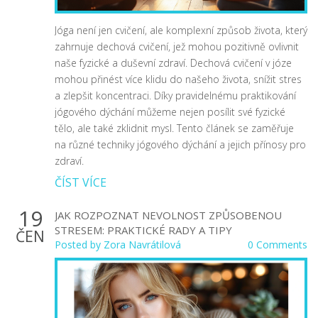
Jóga není jen cvičení, ale komplexní způsob života, který
zahrnuje dechová cvičení, jež mohou pozitivně ovlivnit
naše fyzické a duševní zdraví. Dechová cvičení v józe
mohou přinést více klidu do našeho života, snížit stres
a zlepšit koncentraci. Díky pravidelnému praktikování
jógového dýchání můžeme nejen posílit své fyzické
tělo, ale také zklidnit mysl. Tento článek se zaměřuje
na různé techniky jógového dýchání a jejich přínosy pro
zdraví.
ČÍST VÍCE
19
JAK ROZPOZNAT NEVOLNOST ZPŮSOBENOU
STRESEM: PRAKTICKÉ RADY A TIPY
ČEN
Posted by
Zora Navrátilová
0 Comments