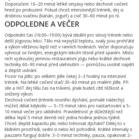
Doporučení: 10–20 minut lehké vinyasy nebo dechové cvičení
hned po probuzení. Pokud chceš intenzivnější trénink, dej si
drobnou svačinu (banán, jogurt) a cvič 30–60 minut po ní.
ODPOLEDNE A VEČER
Odpolední čas (16:00–19:00) bývá ideální pro silový trénink nebo
delší jógovou lekci. Tělo má nejvyšší teplotu, svaly jsou prohřáté
a výkon většinou lepší než v ranních hodinách. Večer doporučuju
vyhnout se tvrdým, energickým lekcím těsně před spaním. Místo
nich vyzkoušej jemnou restaurativní jógu nebo krátké dechové
techniky 60–90 minut před ulehnutím — pomůžou uvolnit napětí
a zlepšit usínání.
Pozor na jídlo: po velkém jídle čekej 2–3 hodiny na intenzivní
trénink. Na lehké cvičení stačí 30–60 minut po malém jídle. Při
síle a HIIT dej tělu čas na trávení, jinak budeš cítit těžkost a
snížený výkon.
Dechová cvičení (trénink nosního dýchání, pomalé nádechy)
můžeš dělat kdykoliv — 5–15 minut ráno pro nastartování a 5–
10 minut večer pro uklidnění. Pravidelnost je důležitější než
délka: lepší 5 minut denně než jedna hodina jednou týdně.
Chceš zlepšit kapacitu plic nebo trénovat dýchání? Dělej to v
klidném prostředí, sedni si nebo lež pohodlně. Krátké intervaly s
pauzami fungují dobře: 3–5 minut techniky, pauza, opakovat 2–