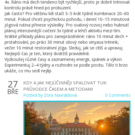
4x. Ráno má dech tendenci být rychlejší, proto je dobré trénovat
kontrolu právě hned po probuzení.
Jak často? Pro většinu lidí stačí 3–5 krát týdně kombinace 20–60
minut. Pokud chceš psychickou pohodu, i denní 10–15 minutová
jógová rutina přinese výsledky. Pro svalový rozvoj nebo hubnutí
plánuj intenzivnější cvičení 3x týdně a lehčí aktivitu mezi tím.
Krátké příklady plánu pro zaneprázdněné: ráno 10 minut dech +
protahování, po práci 30 minut silový nebo vinyasa trénink,
večer 10 minut restorativní jóga. Sleduj, jak se cítíš a upravuj.
Nejlepší čas je ten, který dodržíš pravidelně.
Vyzkoušej různé časy a zaznamenej energii, spánek a výkon.
Experimentuj 2–4 týdny a rozhodni se podle pocitu. Tělo ti brzo
ukáže, co mu sedí nejlíp.
27
KDY A JAK NEJÚČINNĚJI SPALOVAT TUK:
PRŮVODCE ČASEM A METODAMI
BŘE
Posted by
Zora Navrátilová
0 Comments