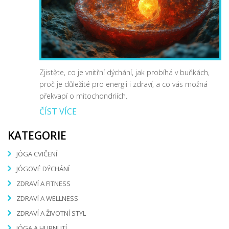
Zjistěte, co je vnitřní dýchání, jak probíhá v buňkách,
proč je důležité pro energii i zdraví, a co vás možná
překvapí o mitochondriích.
ČÍST VÍCE
KATEGORIE
JÓGA CVIČENÍ
JÓGOVÉ DÝCHÁNÍ
ZDRAVÍ A FITNESS
ZDRAVÍ A WELLNESS
ZDRAVÍ A ŽIVOTNÍ STYL
JÓGA A HUBNUTÍ