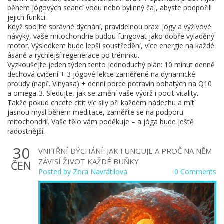
během jógových seancí vodu nebo bylinný čaj, abyste podpořili
jejich funkci.
Když spojíte správné dýchání, pravidelnou praxi jógy a výživové
návyky, vaše mitochondrie budou fungovat jako dobře vyladěný
motor. Výsledkem bude lepší soustředění, více energie na každé
ásaně a rychlejší regenerace po tréninku.
Vyzkoušejte jeden týden tento jednoduchý plán: 10 minut denně
dechová cvičení + 3 jógové lekce zaměřené na dynamické
proudy (např. Vinyasa) + denní porce potravin bohatých na Q10
a omega‑3. Sledujte, jak se změní vaše výdrž i pocit vitality.
Takže pokud chcete cítit víc síly při každém nádechu a mít
jasnou mysl během meditace, zaměřte se na podporu
mitochondrií. Vaše tělo vám poděkuje – a jóga bude ještě
radostnější.
30
VNITŘNÍ DÝCHÁNÍ: JAK FUNGUJE A PROČ NA NĚM
ZÁVISÍ ŽIVOT KAŽDÉ BUŇKY
ČEN
Posted by
Zora Navrátilová
0 Comments