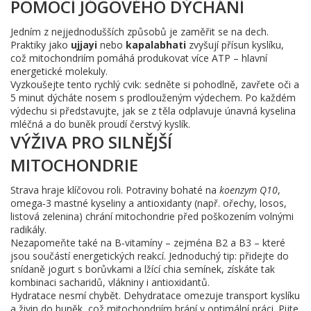
POMOCÍ JÓGOVÉHO DÝCHÁNÍ
Jedním z nejjednodušších způsobů je zaměřit se na dech.
Praktiky jako
ujjayi
nebo
kapalabhati
zvyšují přísun kyslíku,
což mitochondriím pomáhá produkovat více ATP – hlavní
energetické molekuly.
Vyzkoušejte tento rychlý cvik: sedněte si pohodlně, zavřete oči a
5 minut dýcháte nosem s prodlouženým výdechem. Po každém
výdechu si představujte, jak se z těla odplavuje únavná kyselina
mléčná a do buněk proudí čerstvý kyslík.
VÝŽIVA PRO SILNĚJŠÍ
MITOCHONDRIE
Strava hraje klíčovou roli. Potraviny bohaté na
koenzym Q10
,
omega‑3 mastné kyseliny a antioxidanty (např. ořechy, losos,
listová zelenina) chrání mitochondrie před poškozením volnými
radikály.
Nezapomeňte také na B‑vitamíny – zejména B2 a B3 – které
jsou součástí energetických reakcí. Jednoduchý tip: přidejte do
snídaně jogurt s borůvkami a lžící chia semínek, získáte tak
kombinaci sacharidů, vlákniny i antioxidantů.
Hydratace nesmí chybět. Dehydratace omezuje transport kyslíku
a živin do buněk, což mitochondriím brání v optimální práci. Pijte