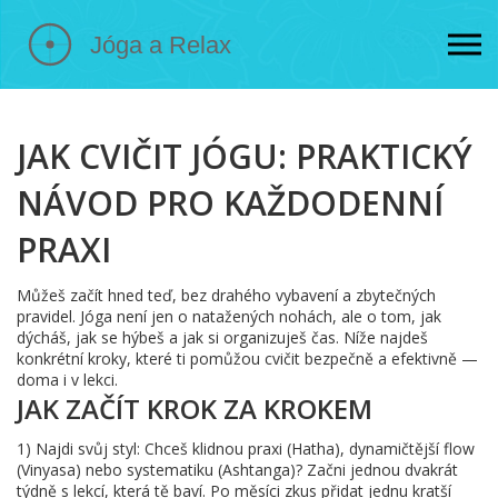
JAK CVIČIT JÓGU: PRAKTICKÝ
NÁVOD PRO KAŽDODENNÍ
PRAXI
Můžeš začít hned teď, bez drahého vybavení a zbytečných
pravidel. Jóga není jen o natažených nohách, ale o tom, jak
dýcháš, jak se hýbeš a jak si organizuješ čas. Níže najdeš
konkrétní kroky, které ti pomůžou cvičit bezpečně a efektivně —
doma i v lekci.
JAK ZAČÍT KROK ZA KROKEM
1) Najdi svůj styl: Chceš klidnou praxi (Hatha), dynamičtější flow
(Vinyasa) nebo systematiku (Ashtanga)? Začni jednou dvakrát
týdně s lekcí, která tě baví. Po měsíci zkus přidat jednu kratší