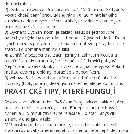
domácí rutinu.
2) Délka a frekvence: Pro začátek stačí 15–30 minut 3× týdně.
Pokud chceš denní praxi, udělej ráno 10–20 minut lehkého
strečinku a dechových cvičení. Krátké, pravidelné seance jsou
účinnější než zřídka dlouhé.
3) Dýchání: Dýchání nosní je základ. Nauč se jednoduché
nádechy a výdechy v poměru 1:1 nebo 1:2 (výdech delší). Dech
synchronizuj s pohybem — při nádechu otevři, při výdechu se
stáhni. To pomáhá stabilitě a klidu.
4) Zahřátí a bezpečnost: Začni jemným zahřátím kloubů a
páteře (kotouly ramen, kyčle, jemné kočičí-kravičí pohyby).
Nepřetahuj bolavé klouby — bolest je signál, ne výzva. Pokud
máš zdravotní problémy, poraď se s odborníkem.
5) Výbava: Stačí kvalitní podložka, pohodlné oblečení a čas.
Doplňky (blok, popruh, deka) jsou užitečné, ale nejsou nutné.
PRAKTICKÉ TIPY, KTERÉ FUNGUJÍ
Sestav si kratičkou rutinu: 3–5 ásan (stoj, záklon, záklon vpřed,
pozice na břiše, závěrečný relax). Přidej 5 minut dechových
cvičení a 3–5 minut závěrečné relaxace. To stačí, abys cítil
změnu v energii a v těle.
Měř postup podle pocitu a funkce, ne podle vzhledu. Lepší
stabilní rovnováha, méně napětí v ramenou nebo lepší dech jsou