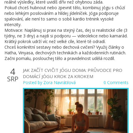
reálné výsledky, které uvidíš dřív než ohybnou záda.
Pokud chceš hubnout nebo zpevnit tělo, kombinuj jógu s chůzí
nebo lehkým posilováním a hlídej jídelníček. Jóga podporuje
spalování, ale není to samo o sobě kardio trénink vysoké
intenzity.
Motivace: Naplánuj si praxi na stejný čas, dej si realistické cíle (3
týdny, ne 3 dny) a najdi si podporu — videolekce nebo kamarád.
Krátký pokrok udrží víc než velké cíle, které tě odradí.
Chceš konkrétní sestavy nebo dechová cvičení? Využij články o
Hatha, Vinyasa, dechových technikách a každodenních rutinách.
Začni pomalu, poslouchej tělo a pravidelnost udělá rozdíl.
4
JAK ZAČÍT CVIČIT JÓGU DOMA: PRŮVODCE PRO
DOMÁCÍ JÓGU KROK ZA KROKEM
SRP
Posted by
Zora Navrátilová
0 Comments