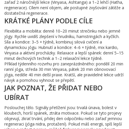
zařaď 2 náročnější lekce (Vinyasa, Ashtanga) a 1–2 lehčí (Hatha,
regenerace). Cílem není objem, ale postupné zvyšování zátěže a
dostatečná regenerace.
KRÁTKÉ PLÁNY PODLE CÍLE
Flexibilita a mobilita: denně 10–20 minut strečinku nebo jemné
jógy. Rychle uvidíš zlepšení v hrudníku, hamstringách a kyčlích.
Síla a kondice: 3–5 × týdně, kombinuj silová cvičení a
dynamickou jógu. Hubnutí a kondice: 4–6 × týdně, mix kardio,
Vinyasa a aktivní procházky. Relaxace a lepší spánek: denní 5–15
minut dechových technik a 1–2 relaxační lekce týdně.
Příklad týdenního rozvrhu pro zaneprázdněného: pondělí 20 min
ranní jóga, středa 30 min Vinyasa, pátek 20 min obnovovací
jóga, neděle 40 min delší praxe. Kratší, ale pravidelné lekce udrží
návyk a pomohou vyhnout se přepětí.
JAK POZNAT, ŽE PŘIDAT NEBO
UBÍRAT
Poslouchej tělo. Signály přetížení jsou: trvalá únava, bolest v
kloubech, horší spánek, ztráta motivace. Pokud se tyto projevy
objevují, zkrať trvání, přidej den odpočinku nebo zařaď jemnou
regeneraci (jóga nidra, protažení). Pokud máš energii, spíš lepší