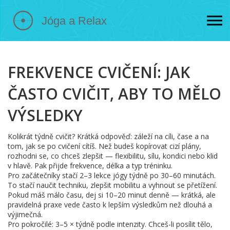
FREKVENCE CVIČENÍ: JAK
ČASTO CVIČIT, ABY TO MĚLO
VÝSLEDKY
Kolikrát týdně cvičit? Krátká odpověď: záleží na cíli, čase a na
tom, jak se po cvičení cítíš. Než budeš kopírovat cizí plány,
rozhodni se, co chceš zlepšit — flexibilitu, sílu, kondici nebo klid
v hlavě. Pak přijde frekvence, délka a typ tréninku.
Pro začátečníky stačí 2–3 lekce jógy týdně po 30–60 minutách.
To stačí naučit techniku, zlepšit mobilitu a vyhnout se přetížení.
Pokud máš málo času, dej si 10–20 minut denně — krátká, ale
pravidelná praxe vede často k lepším výsledkům než dlouhá a
výjimečná.
Pro pokročilé: 3–5 × týdně podle intenzity. Chceš-li posílit tělo,