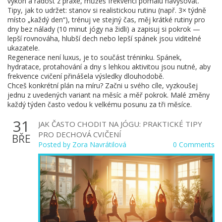
výkon a radost z praxe, můžeš frekvenci pomalu navyšovat.
Tipy, jak to udržet: stanov si realistickou rutinu (např. 3× týdně
místo „každý den“), trénuj ve stejný čas, měj krátké rutiny pro
dny bez nálady (10 minut jógy na židli) a zapisuj si pokrok —
lepší rovnováha, hlubší dech nebo lepší spánek jsou viditelné
ukazatele.
Regenerace není luxus, je to součást tréninku. Spánek,
hydratace, protahování a dny s lehkou aktivitou jsou nutné, aby
frekvence cvičení přinášela výsledky dlouhodobě.
Chceš konkrétní plán na míru? Začni u svého cíle, vyzkoušej
jednu z uvedených variant na měsíc a měř pokrok. Malé změny
každý týden často vedou k velkému posunu za tři měsíce.
31
JAK ČASTO CHODIT NA JÓGU: PRAKTICKÉ TIPY
PRO DECHOVÁ CVIČENÍ
BŘE
Posted by
Zora Navrátilová
0 Comments