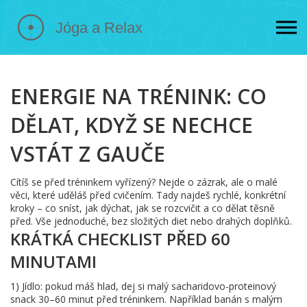
ENERGIE NA TRÉNINK: CO
DĚLAT, KDYŽ SE NECHCE
VSTÁT Z GAUČE
Cítíš se před tréninkem vyřízený? Nejde o zázrak, ale o malé
věci, které uděláš před cvičením. Tady najdeš rychlé, konkrétní
kroky – co sníst, jak dýchat, jak se rozcvičit a co dělat těsně
před. Vše jednoduché, bez složitých diet nebo drahých doplňků.
KRÁTKÁ CHECKLIST PŘED 60
MINUTAMI
1) Jídlo: pokud máš hlad, dej si malý sacharidovo-proteinový
snack 30–60 minut před tréninkem. Například banán s malým