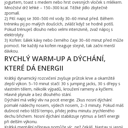
jogurtem, toast s medem nebo hrst ovesných vloček s mlékem.
Množství drž lehké – 150–300 kcal. Těžké jídlo zbytečně
zpomalí.
2) Pití: napij se 300–500 ml vody 30–60 minut před. Během
tréninku pij po malých doušcích, zvlášť když se hodně potíš.
Pokud trénuješ dlouho nebo velmi intenzivně, zvaž nápoj s
elektrolyty.
3) Kofein: šálek kávy nebo černého čaje 30–60 minut před může
pomoct. Ne každý na kofein reaguje stejně, tak začni menší
dávkou.
RYCHLÝ WARM‑UP A DÝCHÁNÍ,
KTERÉ DÁ ENERGII
Krátký dynamický rozcvičení zvyšuje průtok krve a okamžitě
zlepší výkon. 5–10 minut stačí: 30 s jumping jacks, 30 s dřepy s
vlastním tělem, několik výpadů, kroužení rameny a kyčlemi.
Hlavně plynule a bez dlouhého stání.
Dýchání má velký vliv na pocit energie. Zkus nosní dýchání:
pomalé nádechy nosem, výdech nosem, 2–3 minuty. Pokud máš
dušnost nebo těžší tempo, přidej jednu minutu zrychleného
dechu břichem. Nosní dýchání stabilizuje rytmus a šetří energii
při delším výkonu.
Krátká mentální příprava pomůže víc, než čekáš. Nastav si jasný