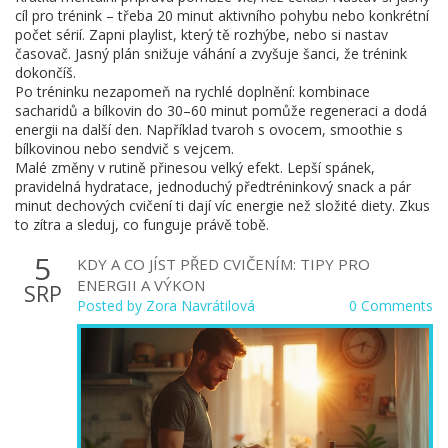
cíl pro trénink – třeba 20 minut aktivního pohybu nebo konkrétní
počet sérií. Zapni playlist, který tě rozhýbe, nebo si nastav
časovač. Jasný plán snižuje váhání a zvyšuje šanci, že trénink
dokončíš.
Po tréninku nezapomeň na rychlé doplnění: kombinace
sacharidů a bílkovin do 30–60 minut pomůže regeneraci a dodá
energii na další den. Například tvaroh s ovocem, smoothie s
bílkovinou nebo sendvič s vejcem.
Malé změny v rutině přinesou velký efekt. Lepší spánek,
pravidelná hydratace, jednoduchý předtréninkový snack a pár
minut dechových cvičení ti dají víc energie než složité diety. Zkus
to zítra a sleduj, co funguje právě tobě.
5
KDY A CO JÍST PŘED CVIČENÍM: TIPY PRO
ENERGII A VÝKON
SRP
Posted by
Zora Navrátilová
0 Comments