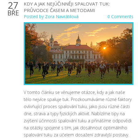
27
KDY A JAK NEJÚČINNĚJI SPALOVAT TUK:
PRŮVODCE ČASEM A METODAMI
BŘE
Posted by
Zora Navrátilová
0 Comments
V tomto článku se věnujeme otázce, kdy a jak naše
tělo nejvíce spaluje tuk. Prozkoumáváme různé faktory
ovlivňující proces spalování tuku, jako jsou různé části
dne, strava a typy fyzických aktivit. Nabízíme tipy na
zvýšení účinnosti spalování tuku a přinášíme odpovědi
na otázky spojené s tím, jak dosáhnout optimálního
spalování tuku za účelem dosažení zdravější postavy.