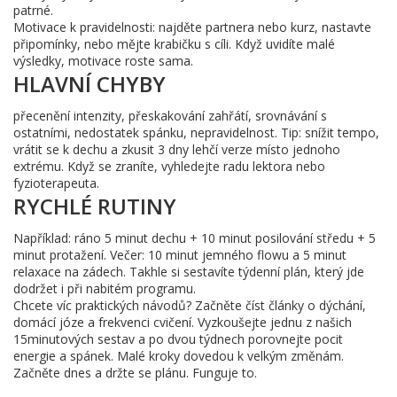
patrné.
Motivace k pravidelnosti: najděte partnera nebo kurz, nastavte
připomínky, nebo mějte krabičku s cíli. Když uvidíte malé
výsledky, motivace roste sama.
HLAVNÍ CHYBY
přecenění intenzity, přeskakování zahřátí, srovnávání s
ostatními, nedostatek spánku, nepravidelnost. Tip: snížit tempo,
vrátit se k dechu a zkusit 3 dny lehčí verze místo jednoho
extrému. Když se zraníte, vyhledejte radu lektora nebo
fyzioterapeuta.
RYCHLÉ RUTINY
Například: ráno 5 minut dechu + 10 minut posilování středu + 5
minut protažení. Večer: 10 minut jemného flowu a 5 minut
relaxace na zádech. Takhle si sestavíte týdenní plán, který jde
dodržet i při nabitém programu.
Chcete víc praktických návodů? Začněte číst články o dýchání,
domácí józe a frekvenci cvičení. Vyzkoušejte jednu z našich
15minutových sestav a po dvou týdnech porovnejte pocit
energie a spánek. Malé kroky dovedou k velkým změnám.
Začněte dnes a držte se plánu. Funguje to.