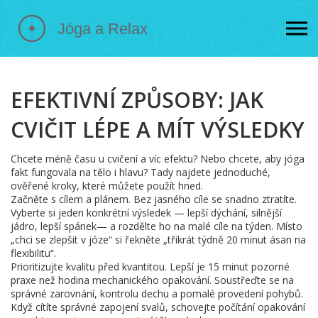
EFEKTIVNÍ ZPŮSOBY: JAK
CVIČIT LÉPE A MÍT VÝSLEDKY
Chcete méně času u cvičení a víc efektu? Nebo chcete, aby jóga
fakt fungovala na tělo i hlavu? Tady najdete jednoduché,
ověřené kroky, které můžete použít hned.
Začněte s cílem a plánem. Bez jasného cíle se snadno ztratíte.
Vyberte si jeden konkrétní výsledek — lepší dýchání, silnější
jádro, lepší spánek— a rozdělte ho na malé cíle na týden. Místo
„chci se zlepšit v józe“ si řekněte „třikrát týdně 20 minut ásan na
flexibilitu“.
Prioritizujte kvalitu před kvantitou. Lepší je 15 minut pozorné
praxe než hodina mechanického opakování. Soustřeďte se na
správné zarovnání, kontrolu dechu a pomalé provedení pohybů.
Když cítíte správné zapojení svalů, schovejte počítání opakování