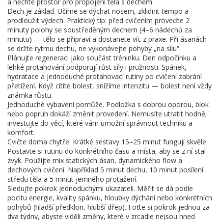
a nechte prostor pro propojení těla s dechem.
Dech je základ. Učíme se dýchat nosem, zklidnit tempo a
prodloužit výdech. Praktický tip: před cvičením proveďte 2
minuty polohy se soustředěným dechem (4–6 nádechů za
minutu) — tělo se připraví a dostanete víc z praxe. Při ásanách
se držte rytmu dechu, ne vykonávejte pohyby „na sílu“.
Plánujte regeneraci jako součást tréninku. Den odpočinku a
lehké protahování podporují růst síly i pružnosti. Spánek,
hydratace a jednoduché protahovací rutiny po cvičení zabrání
přetížení. Když cítíte bolest, snížíme intenzitu — bolest není vždy
známka růstu.
Jednoduché vybavení pomůže. Podložka s dobrou oporou, blok
nebo popruh dokáží změnit provedení. Nemusíte utratit hodně;
investujte do věcí, které vám umožní správnout techniku a
komfort.
Cvičte doma chytře. Krátké sestavy 15–25 minut fungují skvěle.
Postavte si rutinu do konkrétního času a místa, aby se z ní stal
zvyk. Použijte mix statických ásan, dynamického flow a
dechových cvičení. Například 5 minut dechu, 10 minut posílení
středu těla a 5 minut jemného protažení.
Sledujte pokrok jednoduchými ukazateli. Měřit se dá podle
pocitu energie, kvality spánku, hloubky dýchání nebo konkrétních
pohybů (hladší předklon, hlubší dřep). Foťte si pokrok jednou za
dva týdny, abyste viděli změny, které v zrcadle nejsou hned