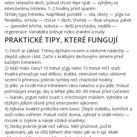
nebo relaxační dech, pokud chceš lépe spát — vyhýbej se
intenzivnímu tréninku 1–2 hodiny před spaním.
Střídej typy tréninku. Například: pondělí — síla, úterý — jóga na
flexibilitu, středa — chůze + dech, čtvrtek — flow vinyasa, pátek
— zpevnění břicha, sobota — delší procházka, neděle —
regenerace. Variabilita snižuje riziko zranění a nudy.
PRAKTICKÉ TIPY, KTERÉ FUNGUJÍ
1) Dech je základ. Trénuj dýchání nosem a vědomé nádechy —
zlepšíš výkon i klid. Začni s krátkými dechovými sériemi před
každým tréninkem.
2) Máš málo času? 10 minut jógy nebo 15 minut HIIT stačí.
Kvalita převažuje nad délkou. Krátké, intenzivní nebo vědomé
sezení ti přinesou pokrok rychleji než chaotické hodiny.
3) Jídlo: je rozdíl mezi tréninkem ráno nalačno a po jídle. Pokud
potřebuješ energii, dej si lehké jídlo 60–90 minut před cvičením
— banán, jogurt nebo toast s ořechovým máslem. Vyhněte se
těžkým jídlům těsně před intenzivním výkonem.
4) Výbava: kvalitní podložka není luxus. Zlepší stabilitu, komfort a
sníží riziko odřenin. Pokud cvičíš doma, vyhraď si stálé místo —
mozek si zvykne a návyk vzniká snadněji.
5) Sleduj pokrok jinak než váhou. Měř pružnost, počet
opakování, jak se cítíš během dne nebo jak se ti spí. Malé