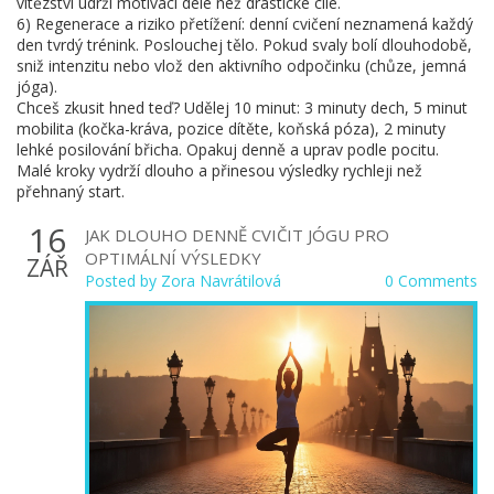
vítězství udrží motivaci déle než drastické cíle.
6) Regenerace a riziko přetížení: denní cvičení neznamená každý
den tvrdý trénink. Poslouchej tělo. Pokud svaly bolí dlouhodobě,
sniž intenzitu nebo vlož den aktivního odpočinku (chůze, jemná
jóga).
Chceš zkusit hned teď? Udělej 10 minut: 3 minuty dech, 5 minut
mobilita (kočka-kráva, pozice dítěte, koňská póza), 2 minuty
lehké posilování břicha. Opakuj denně a uprav podle pocitu.
Malé kroky vydrží dlouho a přinesou výsledky rychleji než
přehnaný start.
16
JAK DLOUHO DENNĚ CVIČIT JÓGU PRO
OPTIMÁLNÍ VÝSLEDKY
ZÁŘ
Posted by
Zora Navrátilová
0 Comments