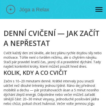
DENNÍ CVIČENÍ — JAK ZAČÍT
A NEPŘESTAT
Cvičit každý den zní skvěle, ale bez plánu rychle dojdou síly nebo
motivace. Tohle není o tvrdém režimu, ale o chytrém návyku.
Stačí pár pravidel: kratší čas, jasný cíl a pravidelné dýchání. Tady
najdeš konkrétní kroky, které můžeš použít hned dnes.
KOLIK, KDY A CO CVIČIT
Začni s 10–20 minutami denně. Krátké intervaly jsou snazší
udržet než dlouhé tréninky jednou týdně. Ráno dej přednost
mobilitě a dechu — pár protahovacích ásan a 5 minut nosního
dýchání zlepší energii. Odpoledne nebo večer můžeš zařadit
silnější část: 20–30 minut vinyasy, jednoduché posilování jádra
nebo chůzi, pokud chceš hubnout. Večer volte jemnou jógu