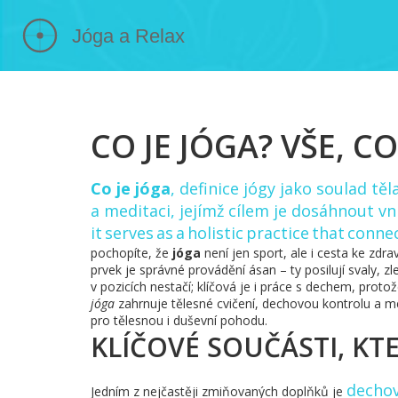
CO JE JÓGA? VŠE, C
Co je jóga
,
definice jógy jako soulad tě
a meditaci, jejímž cílem je dosáhnout vn
it serves as a holistic practice that con
pochopíte, že
jóga
není jen sport, ale i cesta ke zdrav
prvek je správné provádění ásan – ty posilují svaly, zl
v pozicích nestačí; klíčová je i práce s dechem, protož
jóga
zahrnuje tělesné cvičení, dechovou kontrolu a 
pro tělesnou i duševní pohodu.
KLÍČOVÉ SOUČÁSTI, KT
dechov
Jedním z nejčastěji zmiňovaných doplňků je