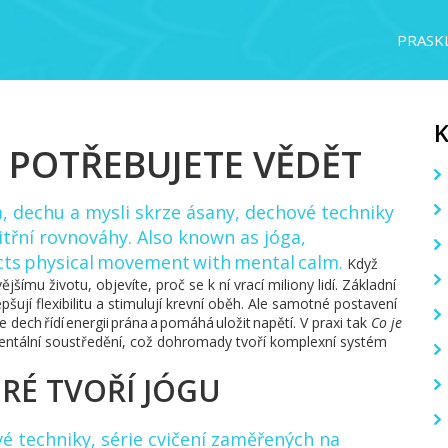
PRASKL
O POTŘEBUJETE VĚDĚT
la, dechu a mysli skrze ásany, dechové techniky
itřní rovnováhy
. Also known as
jóga
,
nects physical movement with mental calm.
Když
ějšímu životu, objevíte, proč se k ní vrací miliony lidí. Základní
epšují flexibilitu a stimulují krevní oběh. Ale samotné postavení
e dech řídí energii prána a pomáhá uložit napětí. V praxi tak
Co je
mentální soustředění, což dohromady tvoří komplexní systém
ERÉ TVOŘÍ JÓGU
é techniky
,
série cvičení zaměřených na