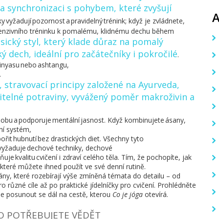
a synchronizaci s pohybem, které zvyšují
y vyžadují pozornost a pravidelný trénink; když je zvládnete,
tenzivního tréninku k pomalému, klidnému dechu během
asický styl, který klade důraz na pomalý
 dech, ideální pro začátečníky i pokročilé
.
 vinyasu nebo ashtangu,
.
,
stravovací principy založené na Ayurveda,
vitelné potraviny, vyvážený poměr makroživin a
í dobu a podporuje mentální jasnost. Když kombinuje­te ásany,
ní systém,
pořit hubnutí bez drastických diet. Všechny tyto
a vyžaduje dechové techniky, dechové
vňuje kvalitu cvičení i zdraví celého těla. Tím, že pochopíte, jak
 které můžete ihned použít ve své denní rutině.
ány, které rozebírají výše zmíněná témata do detailu – od
o různé cíle až po praktické jídelníčky pro cvičení. Prohlédněte
ůže posunout se dál na cestě, kterou
Co je jóga
otevírá.
 CO POTŘEBUJETE VĚDĚT