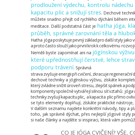
prodloužení výdechu, kontrolu nádechu 
kapacitu plic a snižují stres
. Dechové technik
můžete snadno přejít od rychlého dýchání během in
hatha jóga
,
kl
meditace. Další podstatná část je
průběh, správné zarovnání těla a hluboký
Hatha jóga poskytuje pevný základ pro další styly jako
a proto často slouží jako první krok k celkovému rozvoji
jógínskou výživu
Neměli byste zapomínat ani na
které upřednostňují čerstvé, lehce stra
podporu trávení
. Správná
strava zvyšuje energii při cvičení, zkracuje regeneračn
dechové techniky a jógínskou výživu, získáte komplet
který zvládne snížit úroveň stresu, zlepšit spánek a pod
komponenty společně vytvářejí silnou síť vztahů: jóg
techniky zvyšují kapacitu plic, a kapacita plic přímo ovli
se tyto elementy doplňují, získáte praktické nástroje,
V dalším seznamu najdete konkrétní návody, tipy a pl
toho, jak správně dýchat, přes nejlepší jógové styly pr
si naše články a najděte si inspiraci, která vám pom
CO JE JÓGA CVIČENÍ? VŠE,