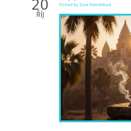
20
Posted by
Zora Navrátilová
ŘÍJ