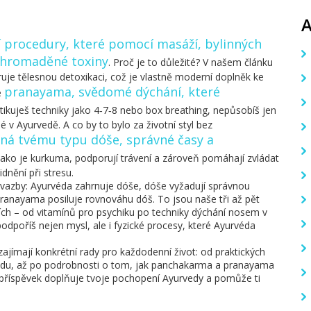
í procedury, které pomocí masáží, bylinných
nahromaděné toxiny
. Proč je to důležité? V našem článku
uje tělesnou detoxikaci, což je vlastně moderní doplněk ke
pranayama
,
svědomé dýchání, které
e
ktikuješ techniky jako 4‑7‑8 nebo box breathing, nepůsobíš jen
 v Ayurvedě. A co by to bylo za životní styl bez
ená tvému typu dóše, správné časy a
jako je kurkuma, podporují trávení a zároveň pomáhají zvládat
dnění při stresu.
é vazby: Ayurvéda zahrnuje dóše, dóše vyžadují správnou
pranayama posiluje rovnováhu dóš. To jsou naše tři až pět
áncích – od vitamínů pro psychiku po techniky dýchání nosem v
podpoříš nejen mysl, ale i fyzické procesy, které Ayurvéda
zajímají konkrétní rady pro každodenní život: od praktických
ohodu, až po podrobnosti o tom, jak panchakarma a pranayama
 příspěvek doplňuje tvoje pochopení Ayurvedy a pomůže ti