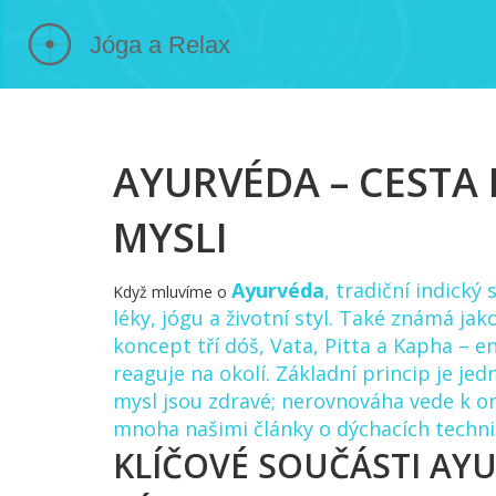
AYURVÉDA – CESTA
MYSLI
Ayurvéda
,
tradiční indický 
Když mluvíme o
léky, jógu a životní styl
. Také známá jak
koncept tří
dóš
,
Vata, Pitta a Kapha – en
reaguje na okolí
. Základní princip je je
mysl jsou zdravé; nerovnováha vede k o
mnoha našimi články o dýchacích technik
KLÍČOVÉ SOUČÁSTI AYU