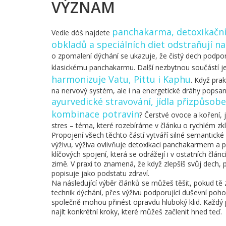
VÝZNAM
panchakarma
,
detoxikačn
Vedle dóš najdete
obkladů a speciálních diet odstraňují 
o zpomalení dýchání se ukazuje, že čistý dech podpor
klasickému panchakarmu. Další nezbytnou součástí j
harmonizuje Vatu, Pittu i Kaphu
. Když pra
na nervový systém, ale i na energetické dráhy popsané
ayurvedické stravování
,
jídla přizpůsob
kombinace potravin
? Čerstvé ovoce a koření, 
stres – téma, které rozebíráme v článku o rychlém zkli
Propojení všech těchto částí vytváří silné semantick
výživu, výživa ovlivňuje detoxikaci panchakarmem a 
klíčových spojení, která se odrážejí i v ostatních čl
zimě. V praxi to znamená, že když zlepšíš svůj dech, 
popisuje jako podstatu zdraví.
Na následující výběr článků se můžeš těšit, pokud tě 
technik dýchání, přes výživu podporující duševní p
společně mohou přinést opravdu hluboký klid. Každý
najít konkrétní kroky, které můžeš začlenit hned teď.