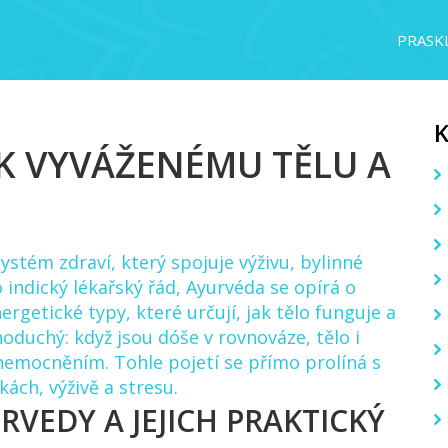
PRASKL
 K VYVÁŽENÉMU TĚLU A
systém zdraví, který spojuje výživu, bylinné
o
indický lékařský řád
, Ayurvéda se opírá o
ergetické typy, které určují, jak tělo funguje a
dnoduchý: když jsou dóše v rovnováze, tělo i
nemocněním. Tohle pojetí se přímo prolíná s
ách, výživě a stresu.
RVEDY A JEJICH PRAKTICKÝ