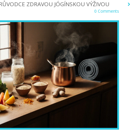
 - PRŮVODCE ZDRAVOU JÓGÍNSKOU VÝŽIVOU
0 Comments