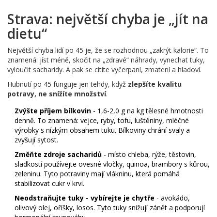
Strava: největší chyba je „jít na
dietu“
Největší chyba lidí po 45 je, že se rozhodnou „zakrýt kalorie“. To
znamená: jíst méně, skočit na „zdravé“ náhrady, vynechat tuky,
vyloučit sacharidy. A pak se cítíte vyčerpaní, zmatení a hladoví.
Hubnutí po 45 funguje jen tehdy, když
zlepšíte kvalitu
potravy, ne snížíte množství
.
Zvýšte příjem bílkovin
- 1,6-2,0 g na kg tělesné hmotnosti
denně. To znamená: vejce, ryby, tofu, luštěniny, mléčné
výrobky s nízkým obsahem tuku. Bílkoviny chrání svaly a
zvyšují sytost.
Změňte zdroje sacharidů
- místo chleba, rýže, těstovin,
sladkostí používejte ovesné vločky, quinoa, brambory s kůrou,
zeleninu. Tyto potraviny mají vlákninu, která pomáhá
stabilizovat cukr v krvi.
Neodstraňujte tuky - vybírejte je chytře
- avokádo,
olivový olej, oříšky, losos. Tyto tuky snižují zánět a podporují