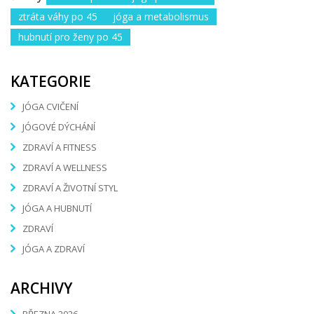
ztráta váhy po 45
jóga a metabolismus
hubnutí pro ženy po 45
KATEGORIE
JÓGA CVIČENÍ
JÓGOVÉ DÝCHÁNÍ
ZDRAVÍ A FITNESS
ZDRAVÍ A WELLNESS
ZDRAVÍ A ŽIVOTNÍ STYL
JÓGA A HUBNUTÍ
ZDRAVÍ
JÓGA A ZDRAVÍ
ARCHIVY
BŘEZNA 2026