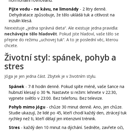
hormonální rovnováhu.
Pijte vodu - ne kávu, ne limonády
- 2 litry denně.
Dehydratace způsobuje, že tělo ukládá tuk a citlivost na
inzulín klesá.
Neexistuje „jedna správná dieta“. Ale existuje jedna pravidla:
nechávejte tělo hladovět
. Pokud jste hladoví, vaše tělo se
přepne do režimu „uchovej tuk“. A to je poslední věc, kterou
chcete.
Životní styl: spánek, pohyb a
stres
Jóga je jen jedna část. Zbytek je v životním stylu.
Spánek
- 7-8 hodin denně. Pokud spíte méně, vaše šance na
hubnutí klesají o 30 %. Nastavte si režim: lehnete v 22:30,
vypnete světlo v 23:00. Bez telefonu. Bez televize.
Pohyb mimo jógu
- chůze 30 minut denně. Ano, jen chůze.
Studie ukazují, že lidé po 45, kteří chodí každý den, ztrácejí tuk
rychleji než ti, kteří dělají jen intenzivní trénink.
Stres
- každý den 10 minut na dýchání. Sedněte, zavřete oči,