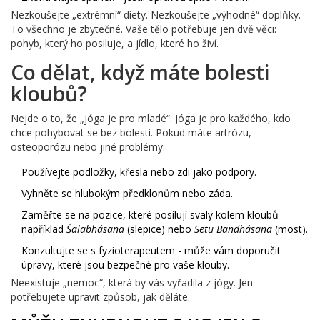
Nezkoušejte „extrémní“ diety. Nezkoušejte „výhodné“ doplňky.
To všechno je zbytečné. Vaše tělo potřebuje jen dvě věci:
pohyb, který ho posiluje, a jídlo, které ho živí.
Co dělat, když máte bolesti
kloubů?
Nejde o to, že „jóga je pro mladé“. Jóga je pro každého, kdo
chce pohybovat se bez bolesti. Pokud máte artrózu,
osteoporózu nebo jiné problémy:
Používejte podložky, křesla nebo zdi jako podpory.
Vyhněte se hlubokým předklonům nebo záda.
Zaměřte se na pozice, které posilují svaly kolem kloubů -
například
Śalabhásana
(slepice) nebo
Setu Bandhásana
(most).
Konzultujte se s fyzioterapeutem - může vám doporučit
úpravy, které jsou bezpečné pro vaše klouby.
Neexistuje „nemoc“, která by vás vyřadila z jógy. Jen
potřebujete upravit způsob, jak děláte.