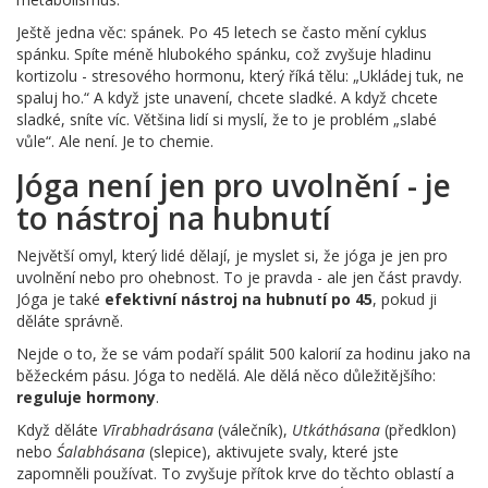
Ještě jedna věc: spánek. Po 45 letech se často mění cyklus
spánku. Spíte méně hlubokého spánku, což zvyšuje hladinu
kortizolu - stresového hormonu, který říká tělu: „Ukládej tuk, ne
spaluj ho.“ A když jste unavení, chcete sladké. A když chcete
sladké, sníte víc. Většina lidí si myslí, že to je problém „slabé
vůle“. Ale není. Je to chemie.
Jóga není jen pro uvolnění - je
to nástroj na hubnutí
Největší omyl, který lidé dělají, je myslet si, že jóga je jen pro
uvolnění nebo pro ohebnost. To je pravda - ale jen část pravdy.
Jóga je také
efektivní nástroj na hubnutí po 45
, pokud ji
děláte správně.
Nejde o to, že se vám podaří spálit 500 kalorií za hodinu jako na
běžeckém pásu. Jóga to nedělá. Ale dělá něco důležitějšího:
reguluje hormony
.
Když děláte
Vīrabhadrásana
(válečník),
Utkáthásana
(předklon)
nebo
Śalabhásana
(slepice), aktivujete svaly, které jste
zapomněli používat. To zvyšuje přítok krve do těchto oblastí a