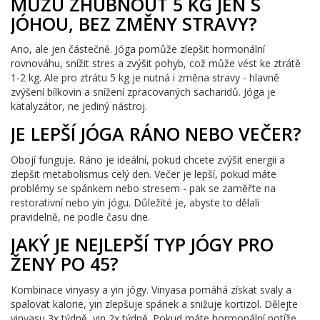
MŮŽU ZHUBNOUT 5 KG JEN S
JÓHOU, BEZ ZMĚNY STRAVY?
Ano, ale jen částečně. Jóga pomůže zlepšit hormonální
rovnováhu, snížit stres a zvýšit pohyb, což může vést ke ztrátě
1-2 kg. Ale pro ztrátu 5 kg je nutná i změna stravy - hlavně
zvýšení bílkovin a snížení zpracovaných sacharidů. Jóga je
katalyzátor, ne jediný nástroj.
JE LEPŠÍ JÓGA RÁNO NEBO VEČER?
Obojí funguje. Ráno je ideální, pokud chcete zvýšit energii a
zlepšit metabolismus celý den. Večer je lepší, pokud máte
problémy se spánkem nebo stresem - pak se zaměřte na
restorativní nebo yin jógu. Důležité je, abyste to dělali
pravidelně, ne podle času dne.
JAKÝ JE NEJLEPŠÍ TYP JÓGY PRO
ŽENY PO 45?
Kombinace vinyasy a yin jógy. Vinyasa pomáhá získat svaly a
spalovat kalorie, yin zlepšuje spánek a snižuje kortizol. Dělejte
vinyasu 3x týdně, yin 2x týdně. Pokud máte hormonální potíže,