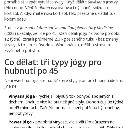
pomáhá tělu zpět vytvářet svaly. Když děláte
Śavásana
(mrtvý
tělo) nebo
Nādī Śodhana
(vyrovnávací dýchání), snižujete
kortizol. A když máte nižší kortizol, tělo přestane ukládat tuk
kolem pasu.
Studie z
Journal of Alternative and Complementary Medicine
(2023) ukázaly, že lidé po 45, kteří dělali jógu 4x týdně po dobu
12 týdnů, ztratili průměrně 2,3 kg tělesného tuku - bez změny
stravy. A to jen z důvodu lepšího spánku, nižšího stresu a
zvýšeného pohybu.
Co dělat: tři typy jógy pro
hubnutí po 45
Není všechna jóga stejná. Některé styly jsou pro hubnutí ideální,
jiné ne.
Vinyasa jóga
- rychlejší, plynulý tok pohybů spojených s
dechem. Spaluje více kalorií než jiné styly. Doporučuji 3x týdně
po 45 minutách. Začněte pomalu - není potřeba být ohebný,
jen pohyblivý.
Power jóga
- podobná vinyase, ale s větším důrazem na
svalovou sílu. Ideální, pokud chcete získat svaly zpět. Dělejte ji