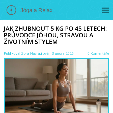
JAK ZHUBNOUT 5 KG PO 45 LETECH:
PRŮVODCE JÓHOU, STRAVOU A
ŽIVOTNÍM STYLEM
Publikoval
Zora Navrátilová
- 3 února 2026
0 Komentáře