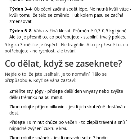
Týden 3-4:
Oblečení začíná sedět lépe. Ne nutně kvůli váze -
kvůli tomu, že tělo se změnilo. Tuk kolem pasu se začíná
zmenšovat.
Týden 5-8:
Váha začíná klesat. Průměrně 0,3-0,5 kg týdně.
Ale to je přesně to, co potřebujete - stabilní, trvalý pokles.
5 kg za 3 měsíce je úspěch. Ne tragédie. A to je přesně to, co
potřebujete - ne rychlost, ale trvání.
Co dělat, když se zaseknete?
Nejde o to, že jste „selhali“. Je to normální. Tělo se
přizpůsobuje. Když se váha zastaví:
Změňte styl jógy - přidejte další den vinyasy nebo zvýšte
délku tréninku na 60 minut.
Zkontrolujte příjem bílkovin - jestli jich skutečně dostáváte
dost.
Přidejte 10 minut chůze po večeři - to zlepší trávení a sníží
nápadné zvýšení cukru v krvi.
Zkontrolujte spánek - jestli opravdu spíte 7 hodin.