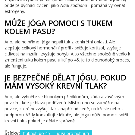
přidejte dýchací cvičení jako
Nādī Śodhana
- pomáhá vyrovnat
estrogeny.
MŮŽE JÓGA POMOCI S TUKEM
KOLEM PASU?
Ano, ale ne přímo. Jóga nepáli tuk z konkrétní oblasti. Ale
zlepšuje celkový hormonální profil - snižuje kortizol, zvyšuje
citlivost na inzulín, zvyšuje pohyb. A to všechno společně vedlo k
zmenšení tuku kolem pasu u lidí po 45. Je to dlouhodobý proces,
ale funguje.
JE BEZPEČNÉ DĚLAT JÓGU, POKUD
MÁM VYSOKÝ KREVNÍ TLAK?
Ano, ale vyhněte se hlubokým předklonům, záda a závěsným
pozicím, kde je hlava podřízená. Místo toho se zaměřte na
pozice, které nezvyšují tlak - například sedě, na křesle nebo s
podporou. Vždy konzultujte lékaře, ale jóga může pomoci snížit
krevní tlak - pokud je děláte správně.
Štítky:
hubnutí po 45
jóga pro hubnutí