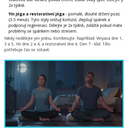
2x týdně.
Yin jóga a restorativní jóga
- pomalé, dlouhé držení pozic
(3-5 minut). Tyto styly snižují kortizol, zlepšují spánek a
podporují regeneraci. Dělejte je 2x týdně, zvláště pokud máte
problémy se spánkem nebo stresem.
Nikdy nedělejte jen jednu. Kombinujte. Například: Vinyasa dne 1,
3 a 5, Yin dne 2 a 4, a restorativní dne 6. Den 7 - klid. Tělo
potřebuje čas se zotavit.