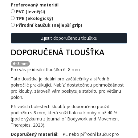
Preferovaný materiál
PVC (levnější)
TPE (ekologický)
Přírodní kaučuk (nejlepší grip)
Zjistit doporučenou tloušťku
DOPORUČENÁ TLOUŠŤKA
6–8 mm
Pro vás je ideální tloušťka 6–8 mm
Tato tloušťka je ideální pro začátečníky a středně
pokročilé praktikující. Nabízí dostatečnou pohmožděnost
pro klouby, zároveň vám poskytuje stabilitu pro většinu
poloh.
Při vašich bolestech kloubů je doporučeno použít
podložku s 8 mm, která sníží tlak na klouby o až 40 %
(podle výzkumu z Journal of Bodywork and Movement
Therapies, 2023).
Doporučený materiál:
TPE nebo přírodní kaučuk pro