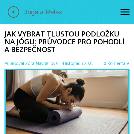
JAK VYBRAT TLUSTOU PODLOŽKU
NA JÓGU: PRŮVODCE PRO POHODLÍ
A BEZPEČNOST
Publikoval
Zora Navrátilová
- 4 listopadu 2025
0 Komentáře