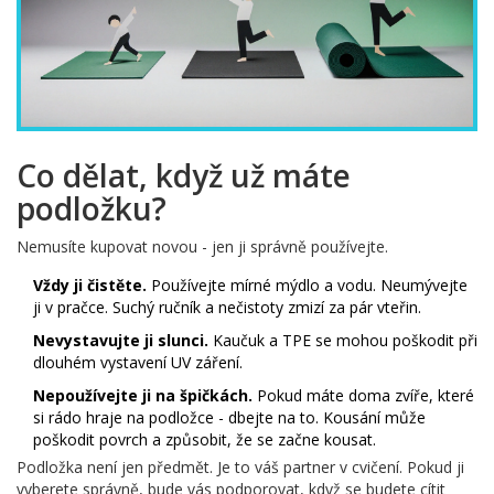
Co dělat, když už máte
podložku?
Nemusíte kupovat novou - jen ji správně používejte.
Vždy ji čistěte.
Používejte mírné mýdlo a vodu. Neumývejte
ji v pračce. Suchý ručník a nečistoty zmizí za pár vteřin.
Nevystavujte ji slunci.
Kaučuk a TPE se mohou poškodit při
dlouhém vystavení UV záření.
Nepoužívejte ji na špičkách.
Pokud máte doma zvíře, které
si rádo hraje na podložce - dbejte na to. Kousání může
poškodit povrch a způsobit, že se začne kousat.
Podložka není jen předmět. Je to váš partner v cvičení. Pokud ji
vyberete správně, bude vás podporovat, když se budete cítit