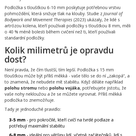
Podložka s tloušťkou 6-10 mm poskytuje potřebnou vrstvu
pohmoždění, která snižuje tlak na klouby. Studie z
Journal of
Bodywork and Movement Therapies
(2023) ukázaly, že lidé s
artrózou kolena, kteří používali podložky s tloušťkou 8 mm, měli
o 40 % méně bolesti během cvičení než ti, kteří používali
standardní podložky.
Kolik milimetrů je opravdu
dost?
Není pravda, že čím tlustší, tím lepší. Podložka s 15 mm
tloušťkou může být příliš měkká - vaše tělo se do ní „zakopá“, a
to znamená, že nebudete mít stabilitu. Když děláte například
polohu stromu
nebo
polohu vojáka
, potřebujete jistotu, že
vaše nohy nekloužou a že se můžete vyrovnat. Příliš měkká
podložka to znemožňuje.
Tady je jednoduché pravidlo:
3-5 mm
- pro pokročilé, kteří cvičí na tvrdé podlaze a
potřebují maximální stabilitu
6-8 mm
- ideální pro většinu lidí, včetně začátečníků, lidí s