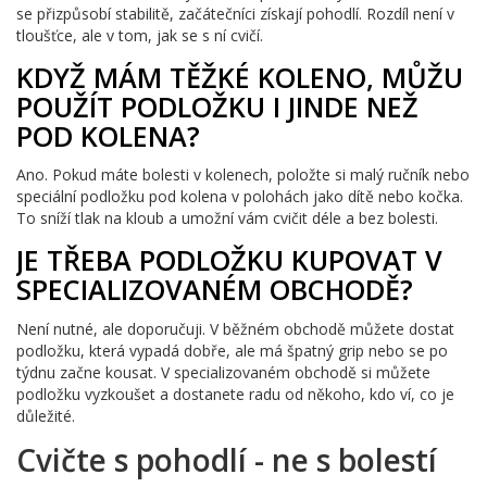
se přizpůsobí stabilitě, začátečníci získají pohodlí. Rozdíl není v
tloušťce, ale v tom, jak se s ní cvičí.
KDYŽ MÁM TĚŽKÉ KOLENO, MŮŽU
POUŽÍT PODLOŽKU I JINDE NEŽ
POD KOLENA?
Ano. Pokud máte bolesti v kolenech, položte si malý ručník nebo
speciální podložku pod kolena v polohách jako dítě nebo kočka.
To sníží tlak na kloub a umožní vám cvičit déle a bez bolesti.
JE TŘEBA PODLOŽKU KUPOVAT V
SPECIALIZOVANÉM OBCHODĚ?
Není nutné, ale doporučuji. V běžném obchodě můžete dostat
podložku, která vypadá dobře, ale má špatný grip nebo se po
týdnu začne kousat. V specializovaném obchodě si můžete
podložku vyzkoušet a dostanete radu od někoho, kdo ví, co je
důležité.
Cvičte s pohodlí - ne s bolestí