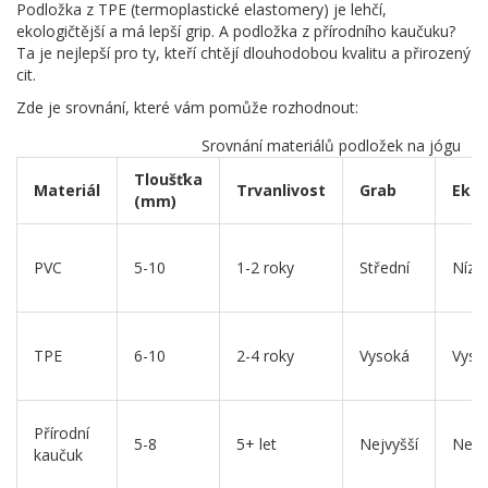
Podložka z TPE (termoplastické elastomery) je lehčí,
ekologičtější a má lepší grip. A podložka z přírodního kaučuku?
Ta je nejlepší pro ty, kteří chtějí dlouhodobou kvalitu a přirozený
cit.
Zde je srovnání, které vám pomůže rozhodnout:
Srovnání materiálů podložek na jógu
Tloušťka
Materiál
Trvanlivost
Grab
Ekol
(mm)
PVC
5-10
1-2 roky
Střední
Nízk
TPE
6-10
2-4 roky
Vysoká
Vyso
Přírodní
5-8
5+ let
Nejvyšší
Nejv
kaučuk