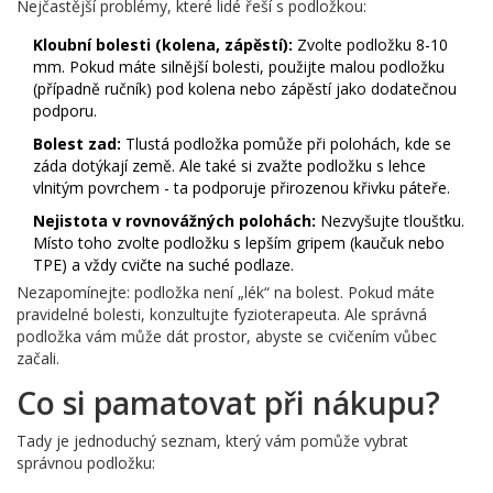
Nejčastější problémy, které lidé řeší s podložkou:
Kloubní bolesti (kolena, zápěstí):
Zvolte podložku 8-10
mm. Pokud máte silnější bolesti, použijte malou podložku
(případně ručník) pod kolena nebo zápěstí jako dodatečnou
podporu.
Bolest zad:
Tlustá podložka pomůže při polohách, kde se
záda dotýkají země. Ale také si zvažte podložku s lehce
vlnitým povrchem - ta podporuje přirozenou křivku páteře.
Nejistota v rovnovážných polohách:
Nezvyšujte tloušťku.
Místo toho zvolte podložku s lepším gripem (kaučuk nebo
TPE) a vždy cvičte na suché podlaze.
Nezapomínejte: podložka není „lék“ na bolest. Pokud máte
pravidelné bolesti, konzultujte fyzioterapeuta. Ale správná
podložka vám může dát prostor, abyste se cvičením vůbec
začali.
Co si pamatovat při nákupu?
Tady je jednoduchý seznam, který vám pomůže vybrat
správnou podložku: