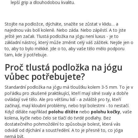
lepší grip a dlouhodobou kvalitu.
Stojíte na podložce, dýcháte, snažíte se zůstat v klidu… a
najednou vás bolí koleně. Nebo záda. Nebo zápěstí. A to jste
ještě jen začali. Tlustá podložka na jógu není luxus - je to
základní nástroj, který může změnit celý váš zážitek. Nejde jen o
to, aby to bylo měkké. Jde o to, aby vaše tělo mělo podporu
tam, kde ji potřebuje.
Proč tlustá podložka na jógu
vůbec potřebujete?
Standardní podložka na jógu má tloušťku kolem 3-5 mm. To je v
pořádku pro zkušené praktikující, kteří mají silné svaly a dobře
ovládají své tělo. Ale pro většinu lidí - a zvláště pro ty, kteří
začínají, mají kloubní problémy, nebo trpí bolestmi - to nestačí.
Když děláte například
polohu dítěte
nebo
polohu kočky
, vaše
kolena, kyčle nebo čelo se tlačí do tvrdé podlahy. Bez
dostatečného pohmoždění to způsobuje bolest, která vás
odvádí od dýchání a soustředění. A to je přesně to, co jóga
nemá být.