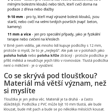
mírnými bolestmi kloubů nebo těch, kteří cvičí doma na
podlaze z dřeva nebo dlažby
9-10 mm
- pro ty, kteří mají výrazné bolesti kloubů, jsou
starší, nebo cvičí na velmi tvrdých površích (např. beton,
kameny)
11 mm a více
- jen pro speciální případy, jako je fyzikální
terapie nebo cvičení na křeslech
V Brně jsem viděla, jak mnoho lidí kupuje podložky s 12 mm,
protože si myslí, že to je „nejlepší“. Ale pak se v polohách jako
poloha holub
nebo
poloha kříže
ztrácejí - protože podložka je
příliš měkká a neudržuje jejich tělo v rovnováze. Tlustá podložka
není o měkčení - je o vyvážení.
Co se skrývá pod tloušťkou?
Materiál má větší význam, než
si myslíte
Tloušťka je jen jedna věc. Materiál je ta druhá - a často
důležitější. Podložka z PVC může být 10 mm tlustá, ale bude
klouzat, bude mít pach a bude se po několika měsících kousat.