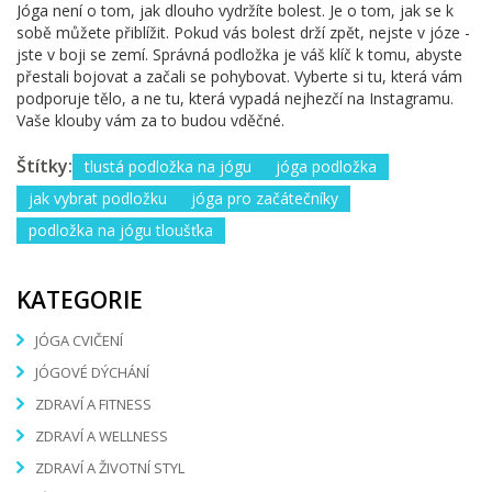
Jóga není o tom, jak dlouho vydržíte bolest. Je o tom, jak se k
sobě můžete přiblížit. Pokud vás bolest drží zpět, nejste v józe -
jste v boji se zemí. Správná podložka je váš klíč k tomu, abyste
přestali bojovat a začali se pohybovat. Vyberte si tu, která vám
podporuje tělo, a ne tu, která vypadá nejhezčí na Instagramu.
Vaše klouby vám za to budou vděčné.
Štítky:
tlustá podložka na jógu
jóga podložka
jak vybrat podložku
jóga pro začátečníky
podložka na jógu tloušťka
KATEGORIE
JÓGA CVIČENÍ
JÓGOVÉ DÝCHÁNÍ
ZDRAVÍ A FITNESS
ZDRAVÍ A WELLNESS
ZDRAVÍ A ŽIVOTNÍ STYL