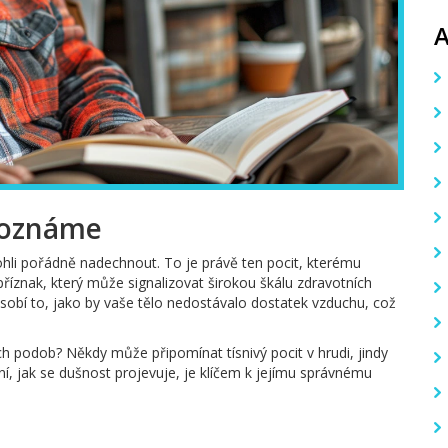
zpoznáme
hli pořádně nadechnout. To je právě ten pocit, kterému
íznak, který může signalizovat širokou škálu zdravotních
ůsobí to, jako by vaše tělo nedostávalo dostatek vzduchu, což
h podob? Někdy může připomínat tísnivý pocit v hrudi, jindy
 jak se dušnost projevuje, je klíčem k jejímu správnému