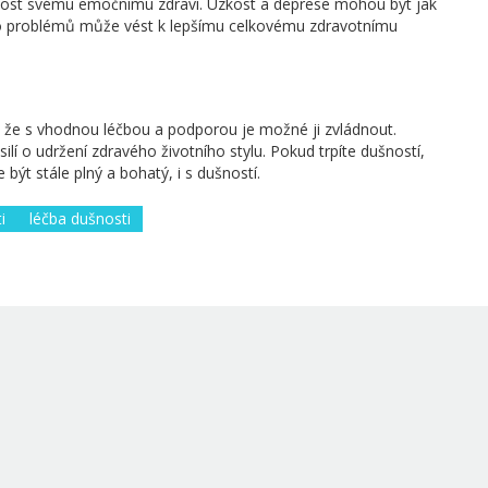
nost svému emočnímu zdraví. Úzkost a deprese mohou být jak
to problémů může vést k lepšímu celkovému zdravotnímu
, že s vhodnou léčbou a podporou je možné ji zvládnout.
úsilí o udržení zdravého životního stylu. Pokud trpíte dušností,
ýt stále plný a bohatý, i s dušností.
i
léčba dušnosti