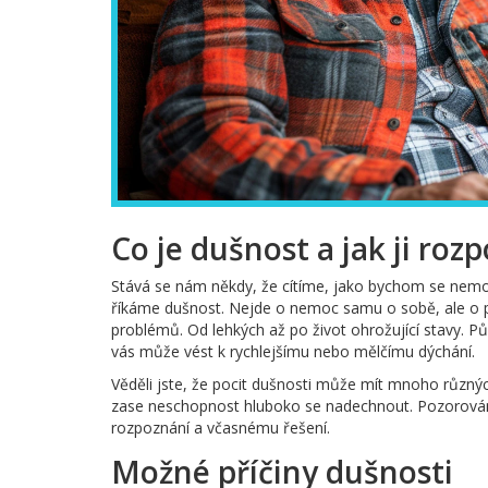
Co je dušnost a jak ji ro
Stává se nám někdy, že cítíme, jako bychom se nemo
říkáme dušnost. Nejde o nemoc samu o sobě, ale o př
problémů. Od lehkých až po život ohrožující stavy. P
vás může vést k rychlejšímu nebo mělčímu dýchání.
Věděli jste, že pocit dušnosti může mít mnoho různýc
zase neschopnost hluboko se nadechnout. Pozorování,
rozpoznání a včasnému řešení.
Možné příčiny dušnosti