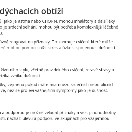
dýchacích obtíží
avů, jako je astma nebo CHOPN, mohou inhalátory a další léky
 jako je srdeční selhání, mohou být potřeba komplexnější léčebné
u.
rávně reagovat na příznaky. To zahrnuje cvičení, které může
teré mohou pomoci snížit stres a úzkost spojenou s dušností.
životního stylu, včetně pravidelného cvičení, zdravé stravy a
izika vzniku dušnosti.
hlídky, zejména pokud máte anamnézu srdečních nebo plicních
íve, než se projeví vážnějšími symptomy jako je dušnost.
ou a podporou je možné zvládat příznaky a vést plnohodnotný
ností, nachází úlevu a podporu ve skupinách pro vzájemnou