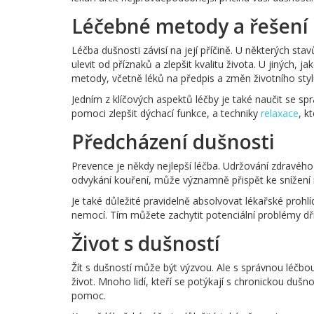
Léčebné metody a řešení 
Léčba dušnosti závisí na její příčině. U některých st
ulevit od příznaků a zlepšit kvalitu života. U jiných,
metody, včetně léků na předpis a změn životního styl
Jedním z klíčových aspektů léčby je také naučit se sp
pomoci zlepšit dýchací funkce, a techniky
relaxace
, k
Předcházení dušnosti
Prevence je někdy nejlepší léčba. Udržování zdravého 
odvykání kouření, může významně přispět ke snížení r
Je také důležité pravidelně absolvovat lékařské pro
nemocí. Tím můžete zachytit potenciální problémy dř
Život s dušností
Žít s dušností může být výzvou. Ale s správnou léčb
život. Mnoho lidí, kteří se potýkají s chronickou duš
pomoc.