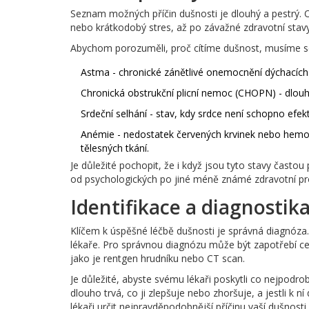
Seznam možných příčin dušnosti je dlouhý a pestrý. 
nebo krátkodobý stres, až po závažné zdravotní stavy 
Abychom porozuměli, proč cítíme dušnost, musíme se 
Astma - chronické zánětlivé onemocnění dýchacích 
Chronická obstrukční plicní nemoc (CHOPN) - dlouh
Srdeční selhání - stav, kdy srdce není schopno efek
Anémie - nedostatek červených krvinek nebo hemog
tělesných tkání.
Je důležité pochopit, že i když jsou tyto stavy často
od psychologických po jiné méně známé zdravotní p
Identifikace a diagnostik
Klíčem k úspěšné léčbě dušnosti je správná diagnóza.
lékaře. Pro správnou diagnózu může být zapotřebí ce
jako je rentgen hrudníku nebo CT scan.
Je důležité, abyste svému lékaři poskytli co nejpodro
dlouho trvá, co ji zlepšuje nebo zhoršuje, a jestli k
lékaři určit nejpravděpodobnější příčinu vaší dušnosti.