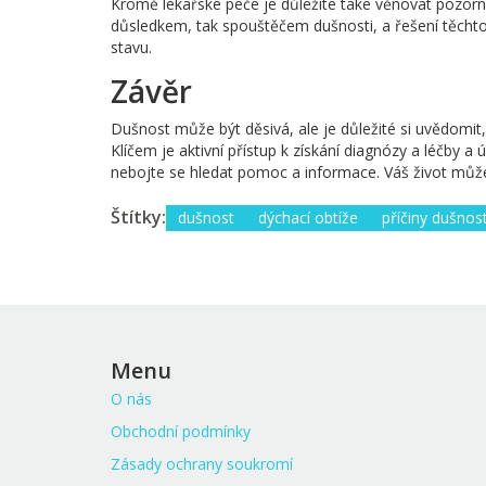
Kromě lékařské péče je důležité také věnovat pozor
důsledkem, tak spouštěčem dušnosti, a řešení těch
stavu.
Závěr
Dušnost může být děsivá, ale je důležité si uvědomit
Klíčem je aktivní přístup k získání diagnózy a léčby a 
nebojte se hledat pomoc a informace. Váš život může b
Štítky:
dušnost
dýchací obtíže
příčiny dušnost
Menu
O nás
Obchodní podmínky
Zásady ochrany soukromí