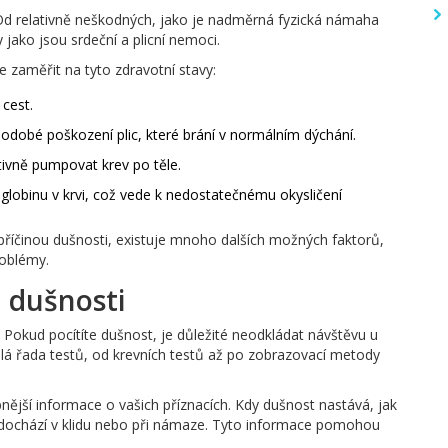
Od relativně neškodných, jako je nadměrná fyzická námaha
jako jsou srdeční a plicní nemoci.
zaměřit na tyto zdravotní stavy:
cest.
odobé poškození plic, které brání v normálním dýchání.
tivně pumpovat krev po těle.
lobinu v krvi, což vede k nedostatečnému okysličení
u příčinou dušnosti, existuje mnoho dalších možných faktorů,
roblémy.
a dušnosti
 Pokud pocítíte dušnost, je důležité neodkládat návštěvu u
lá řada testů, od krevních testů až po zobrazovací metody
bnější informace o vašich příznacích. Kdy dušnost nastává, jak
 ní dochází v klidu nebo při námaze. Tyto informace pomohou