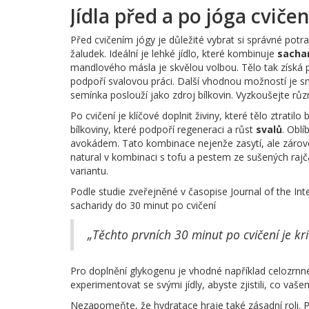
Jídla před a po jóga cvičen
Před cvičením jógy je důležité vybrat si správné potr
žaludek. Ideální je lehké jídlo, které kombinuje
sacha
mandlového másla je skvělou volbou. Tělo tak získá p
podpoří svalovou práci. Další vhodnou možností je
semínka poslouží jako zdroj bílkovin. Vyzkoušejte rů
Po cvičení je klíčové doplnit živiny, které tělo ztrati
bílkoviny, které podpoří regeneraci a růst
svalů
. Oblí
avokádem. Tato kombinace nejenže zasytí, ale zárov
natural v kombinaci s tofu a pestem ze sušených rajča
variantu.
Podle studie zveřejněné v časopise Journal of the Inte
sacharidy do 30 minut po cvičení
„Těchto prvních 30 minut po cvičení je kri
Pro doplnění glykogenu je vhodné například celozrn
experimentovat se svými jídly, abyste zjistili, co vaše
Nezapomeňte, že hydratace hraje také zásadní roli. P