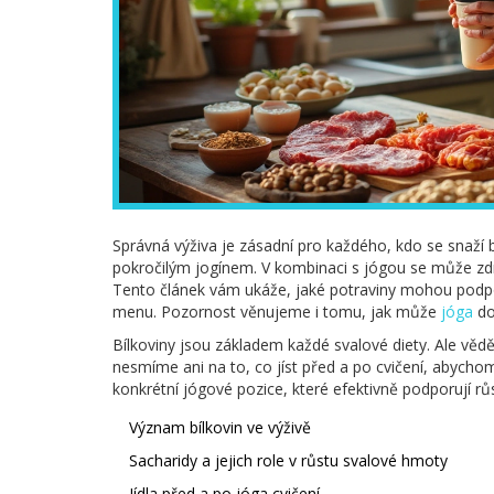
Správná výživa je zásadní pro každého, kdo se snaží
pokročilým jogínem. V kombinaci s jógou se může zdr
Tento článek vám ukáže, jaké potraviny mohou podpoř
menu. Pozornost věnujeme i tomu, jak může
jóga
do
Bílkoviny jsou základem každé svalové diety. Ale věděl
nesmíme ani na to, co jíst před a po cvičení, abychom
konkrétní jógové pozice, které efektivně podporují růs
Význam bílkovin ve výživě
Sacharidy a jejich role v růstu svalové hmoty
Jídla před a po jóga cvičení