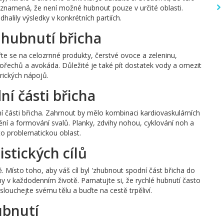
ž znamená, že není možné hubnout pouze v určité oblasti.
dhalily výsledky v konkrétních partiích.
 hubnutí břicha
e se na celozrnné produkty, čerstvé ovoce a zeleninu,
 ořechů a avokáda. Důležité je také pít dostatek vody a omezit
rických nápojů.
ní části břicha
ní části břicha. Zahrnout by mělo kombinaci kardiovaskulárních
vnění a formování svalů. Planky, zdvihy nohou, cyklování noh a
to problematickou oblast.
istických cílů
. Místo toho, aby váš cíl byl 'zhubnout spodní část břicha do
ny v každodenním životě. Pamatujte si, že rychlé hubnutí často
louchejte svému tělu a buďte na cestě trpěliví.
ubnutí