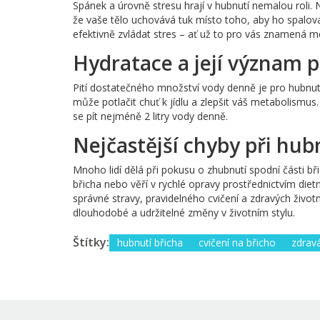
Spánek a úrovně stresu hrají v hubnutí nemalou roli
že vaše tělo uchovává tuk místo toho, aby ho spalovalo
efektivně zvládat stres – ať už to pro vás znamená med
Hydratace a její význam 
Pití dostatečného množství vody denně je pro hubnutí
může potlačit chuť k jídlu a zlepšit váš metabolismu
se pít nejméně 2 litry vody denně.
Nejčastější chyby při hub
Mnoho lidí dělá při pokusu o zhubnutí spodní části bři
břicha nebo věří v rychlé opravy prostřednictvím dietn
správné stravy, pravidelného cvičení a zdravých živo
dlouhodobé a udržitelné změny v životním stylu.
Štítky:
hubnutí břicha
cvičení na břicho
zdravá