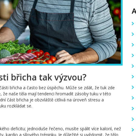
sti břicha tak výzvou?
 části břicha a často bez úspěchu. Může se zdát, že tuk zde
e, že naše těla mají tendenci hromadit zásoby tuku v této
ní část břicha je obzvláště citlivá na úroveň stresu a
ku rozkládat se.
ckého deficitu; jednoduše řečeno, musíte spálit více kalorií, než
, kardio a sílového tréninku. Je důležité si uvědomit, že tělo