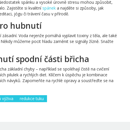
. Nedostatek spánku a vysoké úrovně stresu mohou způsobit,
. Zajistěte si kvalitní
spánek
a najděte si způsoby, jak
itaci, jógu či trávení času v přírodě.
pro hubnutí
 zásadní. Voda nejenže pomáhá vyplavit toxiny z těla, ale také
s. Někdy můžeme pocit hladu zaměnit se signály žízně. Snažte
nutí spodní části břicha
cha základní chyby – například se spoléhají čistě na cvičení
ích pilulek a rychlých diet. Klíčem k úspěchu je kombinace
tních návyků. Zapomeňte na rychlé opravy a soustřeďte se na
 výživa
redukce tuku