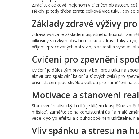
ztrácí tuk celkově, nejenom v cílených oblastech, co
Někdy je tedy třeba ztratit celkově více tuku, aby se o
Základy zdravé výživy pro
Zdravá výživa je základem úspěšného hubnutí. Zaměřt
bílkoviny s nízkým obsahem tuku a zdravé tuky z ryb,
příjem zpracovaných potravin, sladkostí a vysokokalo
Cvičení pro zpevnění spod
Cvičení je důležitým prvkem v boji proti tuku na spod
aktivit pro spalování kalorií a sílových cviků pro zpe
břišní tlačení jsou skvělou volbou pro zaměření na tu
Motivace a stanovení real
Stanovení realistických cílů je klíčem k úspěšné změně
měsíce', zaměřte se na konzistentní úsilí a malé změ
vede k yo-yo efektu a dlouhodobě není udržitelné. Nas
Vliv spánku a stresu na h