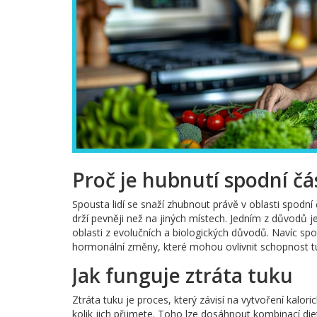
Proč je hubnutí spodní čá
Spousta lidí se snaží zhubnout právě v oblasti spodní
drží pevněji než na jiných místech. Jedním z důvodů j
oblasti z evolučních a biologických důvodů. Navíc spod
hormonální změny, které mohou ovlivnit schopnost tu
Jak funguje ztráta tuku
Ztráta tuku je proces, který závisí na vytvoření kalori
kolik jich přijmete. Toho lze dosáhnout kombinací diety