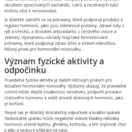
obsahem zpracovaných sacharidů, cukrů a nezdravých tuků
mohou vést k nerovnováze.
Je důležité zaměřit se na potraviny, které podporují produkci a
regulaci hormonů, jako jsou zeleninové proteiny, zdravé tuky z
ryb a ořechů, a dostatek antioxidantů z čerstvého ovoce a
zeleniny. Významnou roli tady hrají také fermentované
potraviny, které podporují zdraví střev a střevní mikroflóru -
klíčový prvek pro hormonální rovnováhu.
Význam fyzické aktivity a
odpočinku
Pravidelná fyzická aktivita je dalším klíčovým prvkem pro
dosažení hormonální rovnováhy. Výzkumy ukazují, že pravidelné
cvičení může zlepšit insulinovou sensitivitu, podpořit produkci
růstového hormonu a snížit úrovně stresových hormonů, jako
je kortizol.
Stejně tak je důležitý dostatečný odpočinek a kvalitní spánek.
Nedostatek spánku může negativně ovlivnit hladiny několika
hormonů včetně leptinu, ghrelinu, kortizolu, a tím zvyšovat chuť
k jídlu a vedou k přibírání na váze.