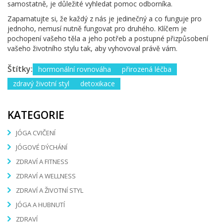
samostatně, je důležité vyhledat pomoc odborníka.
Zapamatujte si, že každý z nás je jedinečný a co funguje pro
jednoho, nemusí nutně fungovat pro druhého. Klíčem je
pochopení vašeho těla a jeho potřeb a postupné přizpůsobení
vašeho životního stylu tak, aby vyhovoval právě vám.
Štítky:
hormonální rovnováha
přirozená léčba
zdravý životní styl
detoxikace
KATEGORIE
JÓGA CVIČENÍ
JÓGOVÉ DÝCHÁNÍ
ZDRAVÍ A FITNESS
ZDRAVÍ A WELLNESS
ZDRAVÍ A ŽIVOTNÍ STYL
JÓGA A HUBNUTÍ
ZDRAVÍ