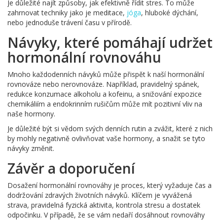
Je důležité najít způsoby, jak efektivně řídit stres. To může
zahrnovat techniky jako je meditace,
jóga
, hluboké dýchání,
nebo jednoduše trávení času v přírodě.
Návyky, které pomáhají udržet
hormonální rovnováhu
Mnoho každodenních návyků může přispět k naší hormonální
rovnováze nebo nerovnováze. Například, pravidelný spánek,
redukce konzumace alkoholu a kofeinu, a snižování expozice
chemikáliím a endokrinním rušičům může mít pozitivní vliv na
naše hormony.
Je důležité být si vědom svých denních rutin a zvážit, které z nich
by mohly negativně ovlivňovat vaše hormony, a snažit se tyto
návyky změnit.
Závěr a doporučení
Dosažení hormonální rovnováhy je proces, který vyžaduje čas a
dodržování zdravých životních návyků. Klíčem je vyvážená
strava, pravidelná fyzická aktivita, kontrola stresu a dostatek
odpočinku. V případě, že se vám nedaří dosáhnout rovnováhy