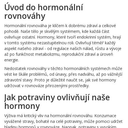
Úvod do hormonální
rovnováhy
Hormonální rovnováha je klíčem k dobrému zdraví a celkové
pohodě. Naše tělo je skvělým systémem, kde každá část
ovlivňuje ostatní. Hormony, které tvoří endokrinní systém, hrají
v tomto systému nezastupitelnou roli. Ovlivňují téměř každý
aspekt našeho zdraví - od regulace našich nálad, růstu a vývoje
až po funkčnost metabolizmu, reprodukční zdraví a úroveň
energie.
Nedostatek rovnováhy v těchto hormonálních systémech může
vést ke škále problémů, od únavy, přes nadváhu, až po vážnější
zdravotní stavy. Proto je důležité naučit se, jak své hormony
udržovat v rovnováze přirozenými prostředky.
Jak potraviny ovlivňují naše
hormony
Výživa má kritický vliv na hormonální rovnováhu. Konzumace
vyvážené stravy, bohaté na celé potraviny, může pomoci udržet
hladinu hormonů v rovnováze. Naopak, potraviny s vysokým