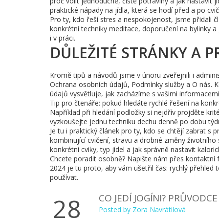
proč volit jednoduché, čisté potraviny a jak nastavit j
praktické nápady na jídla, která se hodí před a po cvič
Pro ty, kdo řeší stres a nespokojenost, jsme přidali 
konkrétní techniky meditace, doporučení na bylinky a
i v práci.
DŮLEŽITÉ STRÁNKY A P
Kromě tipů a návodů jsme v únoru zveřejnili i adminis
Ochrana osobních údajů, Podmínky služby a O nás. 
údajů vysvětluje, jak zacházíme s vašimi informacemi
Tip pro čtenáře: pokud hledáte rychlé řešení na konkr
Například při hledání podložky si nejdřív projděte krit
vyzkoušejte jednu techniku dechu denně po dobu týd
Je tu i praktický článek pro ty, kdo se chtějí zabrat s
kombinující cvičení, stravu a drobné změny životního st
konkrétní cviky, typ jídel a jak správně nastavit kalori
Chcete poradit osobně? Napište nám přes kontaktní f
2024 je tu proto, aby vám ušetřil čas: rychlý přehled
používat.
CO JEDÍ JOGÍNI? PRŮVODC
28
Posted by
Zora Navrátilová