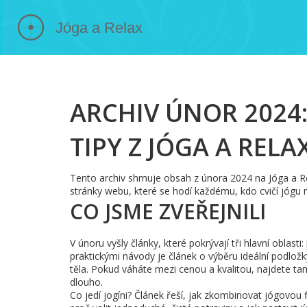
ARCHIV ÚNOR 2024:
TIPY Z JÓGA A RELA
Tento archiv shrnuje obsah z února 2024 na Jóga a Rel
stránky webu, které se hodí každému, kdo cvičí jógu 
CO JSME ZVEŘEJNILI
V únoru vyšly články, které pokrývají tři hlavní oblasti
praktickými návody je článek o výběru ideální podložky
těla. Pokud váháte mezi cenou a kvalitou, najdete tam
dlouho.
Co jedí jogíni? Článek řeší, jak zkombinovat jógovou 