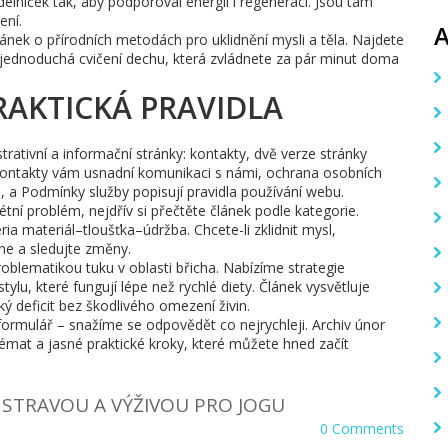
ídelníček tak, aby podporoval energii i regeneraci. Jsou tam
ení.
článek o přírodních metodách pro uklidnění mysli a těla. Najdete
 jednoduchá cvičení dechu, která zvládnete za pár minut doma
RAKTICKÁ PRAVIDLA
trativní a informační stránky: kontakty, dvě verze stránky
Kontakty vám usnadní komunikaci s námi, ochrana osobních
, a Podmínky služby popisují pravidla používání webu.
étní problém, nejdřív si přečtěte článek podle kategorie.
éria materiál–tloušťka–údržba. Chcete-li zklidnit mysl,
ne a sledujte změny.
 problematikou tuku v oblasti břicha. Nabízíme strategie
ylu, které fungují lépe než rychlé diety. Článek vysvětluje
cký deficit bez škodlivého omezení živin.
ormulář – snažíme se odpovědět co nejrychleji. Archiv únor
 témat a jasné praktické kroky, které můžete hned začít
E STRAVOU A VÝŽIVOU PRO JOGU
0 Comments