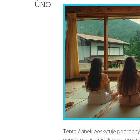
ÚNO
Tento článek poskytuje podrobný 
principy stravování, které jsou v so