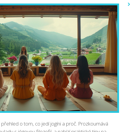
přehled o tom, co jedí jogíni a proč. Prozkoumává
uladu s jógovou filozofií, a nabízí praktické tipy na