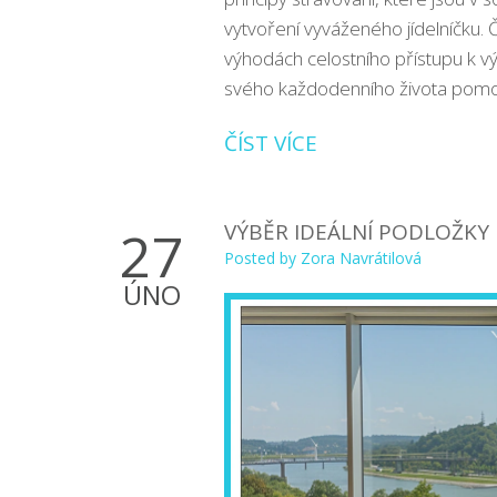
vytvoření vyváženého jídelníčku. 
výhodách celostního přístupu k vý
svého každodenního života pomoc
ČÍST VÍCE
VÝBĚR IDEÁLNÍ PODLOŽKY N
27
Posted by
Zora Navrátilová
ÚNO