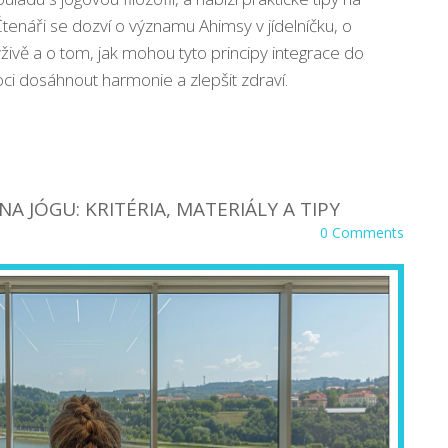
Čtenáři se dozví o významu Ahimsy v jídelníčku, o
živě a o tom, jak mohou tyto principy integrace do
i dosáhnout harmonie a zlepšit zdraví.
A JÓGU: KRITÉRIA, MATERIÁLY A TIPY
0 Comments