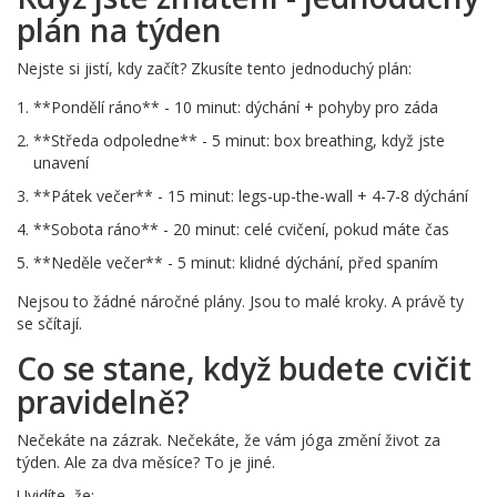
plán na týden
Nejste si jistí, kdy začít? Zkusíte tento jednoduchý plán:
**Pondělí ráno** - 10 minut: dýchání + pohyby pro záda
**Středa odpoledne** - 5 minut: box breathing, když jste
unavení
**Pátek večer** - 15 minut: legs-up-the-wall + 4-7-8 dýchání
**Sobota ráno** - 20 minut: celé cvičení, pokud máte čas
**Neděle večer** - 5 minut: klidné dýchání, před spaním
Nejsou to žádné náročné plány. Jsou to malé kroky. A právě ty
se sčítají.
Co se stane, když budete cvičit
pravidelně?
Nečekáte na zázrak. Nečekáte, že vám jóga změní život za
týden. Ale za dva měsíce? To je jiné.
Uvidíte, že: