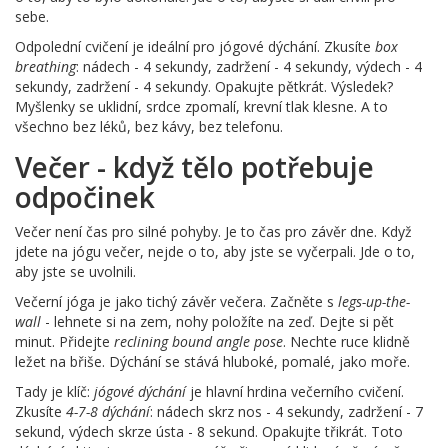
sebe.
Odpolední cvičení je ideální pro jógové dýchání. Zkusíte
box
breathing
: nádech - 4 sekundy, zadržení - 4 sekundy, výdech - 4
sekundy, zadržení - 4 sekundy. Opakujte pětkrát. Výsledek?
Myšlenky se uklidní, srdce zpomalí, krevní tlak klesne. A to
všechno bez léků, bez kávy, bez telefonu.
Večer - když tělo potřebuje
odpočinek
Večer není čas pro silné pohyby. Je to čas pro závěr dne. Když
jdete na jógu večer, nejde o to, aby jste se vyčerpali. Jde o to,
aby jste se uvolnili.
Večerní jóga je jako tichý závěr večera. Začněte s
legs-up-the-
wall
- lehnete si na zem, nohy položíte na zeď. Dejte si pět
minut. Přidejte
reclining bound angle pose
. Nechte ruce klidně
ležet na břiše. Dýchání se stává hluboké, pomalé, jako moře.
Tady je klíč:
jógové dýchání
je hlavní hrdina večerního cvičení.
Zkusíte
4-7-8 dýchání
: nádech skrz nos - 4 sekundy, zadržení - 7
sekund, výdech skrze ústa - 8 sekund. Opakujte třikrát. Toto