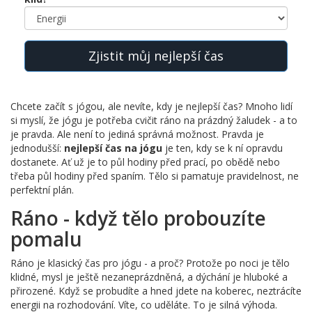
Zjistit můj nejlepší čas
Chcete začít s jógou, ale nevíte, kdy je nejlepší čas? Mnoho lidí
si myslí, že jógu je potřeba cvičit ráno na prázdný žaludek - a to
je pravda. Ale není to jediná správná možnost. Pravda je
jednodušší:
nejlepší čas na jógu
je ten, kdy se k ní opravdu
dostanete. Ať už je to půl hodiny před prací, po obědě nebo
třeba půl hodiny před spaním. Tělo si pamatuje pravidelnost, ne
perfektní plán.
Ráno - když tělo probouzíte
pomalu
Ráno je klasický čas pro jógu - a proč? Protože po noci je tělo
klidné, mysl je ještě nezaneprázdněná, a dýchání je hluboké a
přirozené. Když se probudíte a hned jdete na koberec, neztrácíte
energii na rozhodování. Víte, co uděláte. To je silná výhoda.