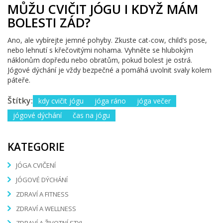
MŮŽU CVIČIT JÓGU I KDYŽ MÁM
BOLESTI ZÁD?
Ano, ale vybírejte jemné pohyby. Zkuste cat-cow, child’s pose,
nebo lehnutí s křečovitými nohama. Vyhněte se hlubokým
náklonům dopředu nebo obratům, pokud bolest je ostrá.
Jógové dýchání je vždy bezpečné a pomáhá uvolnit svaly kolem
páteře.
Štítky:
kdy cvičit jógu
jóga ráno
jóga večer
jógové dýchání
čas na jógu
KATEGORIE
JÓGA CVIČENÍ
JÓGOVÉ DÝCHÁNÍ
ZDRAVÍ A FITNESS
ZDRAVÍ A WELLNESS
ZDRAVÍ A ŽIVOTNÍ STYL