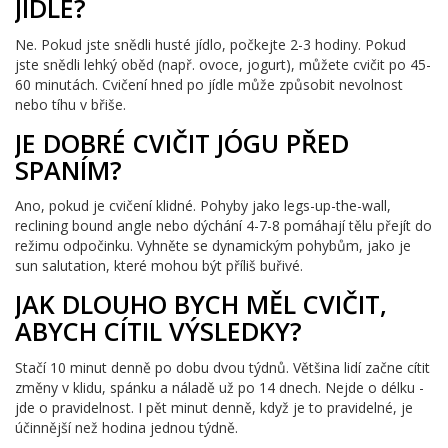
JÍDLE?
Ne. Pokud jste snědli husté jídlo, počkejte 2-3 hodiny. Pokud
jste snědli lehký oběd (např. ovoce, jogurt), můžete cvičit po 45-
60 minutách. Cvičení hned po jídle může způsobit nevolnost
nebo tíhu v břiše.
JE DOBRÉ CVIČIT JÓGU PŘED
SPANÍM?
Ano, pokud je cvičení klidné. Pohyby jako legs-up-the-wall,
reclining bound angle nebo dýchání 4-7-8 pomáhají tělu přejít do
režimu odpočinku. Vyhněte se dynamickým pohybům, jako je
sun salutation, které mohou být příliš buřivé.
JAK DLOUHO BYCH MĚL CVIČIT,
ABYCH CÍTIL VÝSLEDKY?
Stačí 10 minut denně po dobu dvou týdnů. Většina lidí začne cítit
změny v klidu, spánku a náladě už po 14 dnech. Nejde o délku -
jde o pravidelnost. I pět minut denně, když je to pravidelné, je
účinnější než hodina jednou týdně.