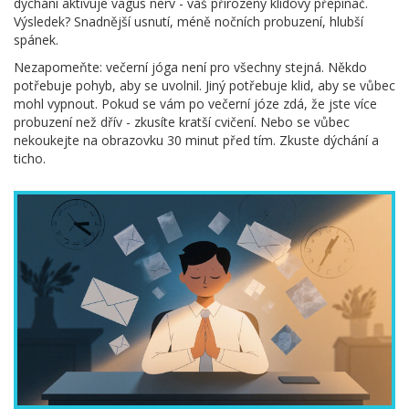
dýchání aktivuje vagus nerv - váš přirozený klidový přepínač.
Výsledek? Snadnější usnutí, méně nočních probuzení, hlubší
spánek.
Nezapomeňte: večerní jóga není pro všechny stejná. Někdo
potřebuje pohyb, aby se uvolnil. Jiný potřebuje klid, aby se vůbec
mohl vypnout. Pokud se vám po večerní józe zdá, že jste více
probuzení než dřív - zkusíte kratší cvičení. Nebo se vůbec
nekoukejte na obrazovku 30 minut před tím. Zkuste dýchání a
ticho.