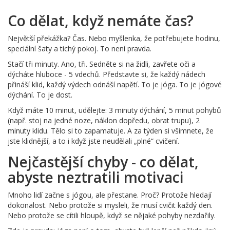
Co dělat, když nemáte čas?
Největší překážka? Čas. Nebo myšlenka, že potřebujete hodinu,
speciální šaty a tichý pokoj. To není pravda.
Stačí tři minuty. Ano, tři. Sedněte si na židli, zavřete oči a
dýcháte hluboce - 5 vdechů. Představte si, že každý nádech
přináší klid, každý výdech odnáší napětí. To je jóga. To je jógové
dýchání. To je dost.
Když máte 10 minut, udělejte: 3 minuty dýchání, 5 minut pohybů
(např. stoj na jedné noze, náklon dopředu, obrat trupu), 2
minuty klidu. Tělo si to zapamatuje. A za týden si všimnete, že
jste klidnější, a to i když jste neudělali „plné“ cvičení.
Nejčastější chyby - co dělat,
abyste neztratili motivaci
Mnoho lidí začne s jógou, ale přestane. Proč? Protože hledají
dokonalost. Nebo protože si mysleli, že musí cvičit každý den.
Nebo protože se cítili hloupě, když se nějaké pohyby nezdařily.