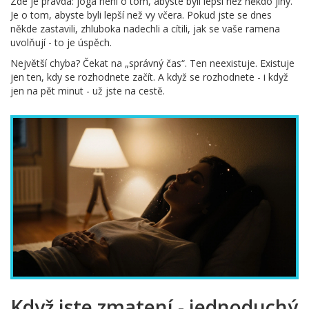
Zde je pravda: jóga není o tom, abyste byli lepší než někdo jiný.
Je o tom, abyste byli lepší než vy včera. Pokud jste se dnes
někde zastavili, zhluboka nadechli a cítili, jak se vaše ramena
uvolňují - to je úspěch.
Největší chyba? Čekat na „správný čas“. Ten neexistuje. Existuje
jen ten, kdy se rozhodnete začít. A když se rozhodnete - i když
jen na pět minut - už jste na cestě.
Když jste zmatení - jednoduchý