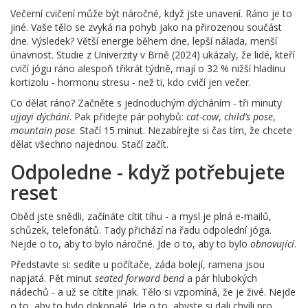
Večerní cvičení může být náročné, když jste unavení. Ráno je to
jiné. Vaše tělo se zvyká na pohyb jako na přirozenou součást
dne. Výsledek? Větší energie během dne, lepší nálada, menší
únavnost. Studie z Univerzity v Brně (2024) ukázaly, že lidé, kteří
cvičí jógu ráno alespoň třikrát týdně, mají o 32 % nižší hladinu
kortizolu - hormonu stresu - než ti, kdo cvičí jen večer.
Co dělat ráno? Začněte s jednoduchým dýcháním - tři minuty
ujjayi dýchání
. Pak přidejte pár pohybů:
cat-cow
,
child’s pose
,
mountain pose
. Stačí 15 minut. Nezabírejte si čas tím, že chcete
dělat všechno najednou. Stačí začít.
Odpoledne - když potřebujete
reset
Oběd jste snědli, začínáte cítit tíhu - a mysl je plná e-mailů,
schůzek, telefonátů. Tady přichází na řadu odpolední jóga.
Nejde o to, aby to bylo náročné. Jde o to, aby to bylo
obnovující
.
Představte si: sedíte u počítače, záda bolejí, ramena jsou
napjatá. Pět minut
seated forward bend
a pár hlubokých
nádechů - a už se cítíte jinak. Tělo si vzpomíná, že je živé. Nejde
o to, aby to bylo dokonalé. Jde o to, abyste si dali chvíli pro