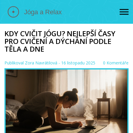
KDY CVIČIT JÓGU? NEJLEPŠÍ ČASY
PRO CVIČENÍ A DÝCHÁNÍ PODLE
TĚLA A DNE
Publikoval
Zora Navrátilová
- 16 listopadu 2025
0 Komentáře