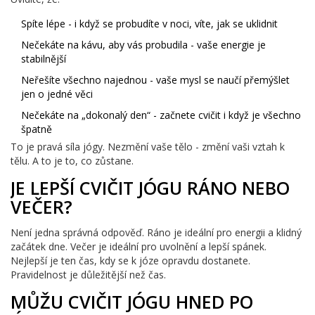
Spíte lépe - i když se probudíte v noci, víte, jak se uklidnit
Nečekáte na kávu, aby vás probudila - vaše energie je
stabilnější
Neřešíte všechno najednou - vaše mysl se naučí přemýšlet
jen o jedné věci
Nečekáte na „dokonalý den“ - začnete cvičit i když je všechno
špatně
To je pravá síla jógy. Nezmění vaše tělo - změní vaši vztah k
tělu. A to je to, co zůstane.
JE LEPŠÍ CVIČIT JÓGU RÁNO NEBO
VEČER?
Není jedna správná odpověď. Ráno je ideální pro energii a klidný
začátek dne. Večer je ideální pro uvolnění a lepší spánek.
Nejlepší je ten čas, kdy se k józe opravdu dostanete.
Pravidelnost je důležitější než čas.
MŮŽU CVIČIT JÓGU HNED PO