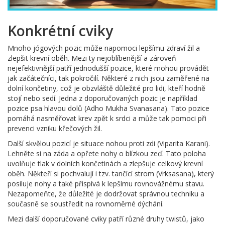
Konkrétní cviky
Mnoho jógových pozic může napomoci lepšímu zdraví žil a
zlepšit krevní oběh. Mezi ty nejoblíbenější a zároveň
nejefektivnější patří jednodušší pozice, které mohou provádět
jak začátečníci, tak pokročilí. Některé z nich jsou zaměřené na
dolní končetiny, což je obzvláště důležité pro lidi, kteří hodně
stojí nebo sedí. Jedna z doporučovaných pozic je například
pozice psa hlavou dolů (Adho Mukha Svanasana). Tato pozice
pomáhá nasměřovat krev zpět k srdci a může tak pomoci při
prevenci vzniku křečových žil.
Další skvělou pozicí je situace nohou proti zdi (Viparita Karani).
Lehněte si na záda a opřete nohy o blízkou zeď. Tato poloha
uvolňuje tlak v dolních končetinách a zlepšuje celkový krevní
oběh. Někteří si pochvalují i tzv. tančící strom (Vrksasana), který
posiluje nohy a také přispívá k lepšímu rovnovážnému stavu.
Nezapomeňte, že důležité je dodržovat správnou techniku a
současně se soustředit na rovnoměrné dýchání.
Mezi další doporučované cviky patří různé druhy twistů, jako