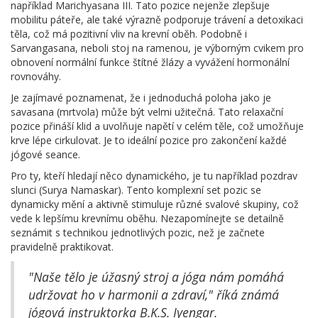
například Marichyasana III. Tato pozice nejenže zlepšuje
mobilitu páteře, ale také výrazně podporuje trávení a detoxikaci
těla, což má pozitivní vliv na krevní oběh. Podobně i
Sarvangasana, neboli stoj na ramenou, je výborným cvikem pro
obnovení normální funkce štítné žlázy a vyvážení hormonální
rovnováhy.
Je zajímavé poznamenat, že i jednoduchá poloha jako je
savasana (mrtvola) může být velmi užitečná. Tato relaxační
pozice přináší klid a uvolňuje napětí v celém těle, což umožňuje
krve lépe cirkulovat. Je to ideální pozice pro zakončení každé
jógové seance.
Pro ty, kteří hledají něco dynamického, je tu například pozdrav
slunci (Surya Namaskar). Tento komplexní set pozic se
dynamicky mění a aktivně stimuluje různé svalové skupiny, což
vede k lepšímu krevnímu oběhu. Nezapomínejte se detailně
seznámit s technikou jednotlivých pozic, než je začnete
pravidelně praktikovat.
"Naše tělo je úžasný stroj a jóga nám pomáhá
udržovat ho v harmonii a zdraví," říká známá
jógová instruktorka B.K.S. Iyengar.