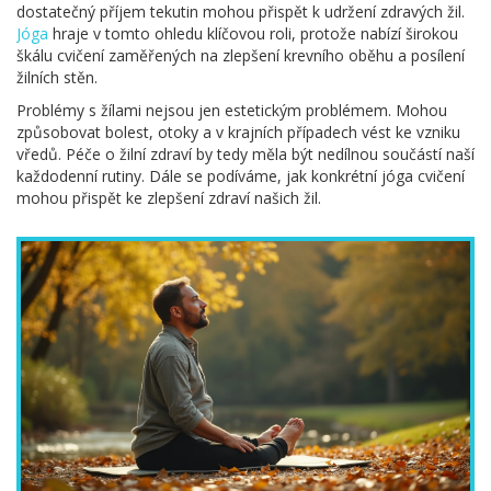
dostatečný příjem tekutin mohou přispět k udržení zdravých žil.
Jóga
hraje v tomto ohledu klíčovou roli, protože nabízí širokou
škálu cvičení zaměřených na zlepšení krevního oběhu a posílení
žilních stěn.
Problémy s žílami nejsou jen estetickým problémem. Mohou
způsobovat bolest, otoky a v krajních případech vést ke vzniku
vředů. Péče o žilní zdraví by tedy měla být nedílnou součástí naší
každodenní rutiny. Dále se podíváme, jak konkrétní jóga cvičení
mohou přispět ke zlepšení zdraví našich žil.