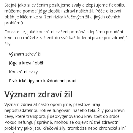
Stejně jako si cvičením posilujeme svaly a zlepšujeme flexibilitu,
můžeme pomocí jógy zlepšit i zdraví našich žil. Péče o krevní
oběh je klíčem ke snížení rizika křečových žil a jiných cévních
problémů.
Dozvíte se, jaké konkrétní cvičení pomáhá k lepšímu proudění
krve a co můžete začlenit do své každodenní praxe pro zdravější
žíly.
Význam zdraví žil
Jóga a krevní oběh
Konkrétní cviky
Praktické tipy pro každodenní praxi
Význam zdraví žil
Význam zdraví žil často opomíjíme, přestože hrají
nepostradatelnou roli ve fungování našeho těla. Žíly jsou krevní
cévy, které transportují deoxygenovanou krev zpět do srdce.
Pokud nefungují správně, mohou se objevit různé zdravotní
problémy jako jsou křečové žíly, trombóza nebo chronická žilní