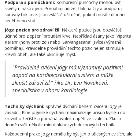
Podpora s pomůckami:
Kompresní punčochy mohou být
skvělým nástrojem. Pomáhají udržet tlak na žíly a podporují
správný tok krve. Jsou zvláště užitečné, pokud musíte dlouho
sedět nebo stát.
Jóga pozice pro zdraví žil:
Některé pozice jsou obzvláště
účinné pro zlepšení proudění krve. Například ásany jako 'Viparita
Karani' (nohy proti zdi) nebo 'Sarvangasana' (svíce) výrazně
pomáhají. Pravidelné provádění těchto pozic nejen stimuluje
krevní oběh, ale také uklidňuje mysl.
"Pravidelné cvičení jógy má významný pozitivní
dopad na kardiovaskulární systém a může
zlepšit zdraví žil," říká Dr. Eva Nováková,
specialistka v oboru kardiologie.
Techniky dýchání:
Správné dýchání během cvičení jógy je
zásadní. Plné jogínské dýchání maximalizuje přísun kyslíku do
krevního řečiště a pomáhá uvolnit napětí ve svalech. Zkuste
denně cvičit několik minut hlubokých dechových technik.
Každodenní praxe jógy neměla by být jen o tělesných cvicích, ale