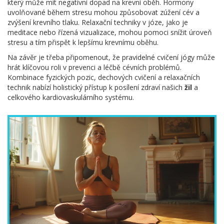
který může mít negativní dopad na krevní oběh. Hormony
uvolňované během stresu mohou způsobovat zúžení cév a
zvýšení krevního tlaku. Relaxační techniky v józe, jako je
meditace nebo řízená vizualizace, mohou pomoci snížit úroveň
stresu a tím přispět k lepšímu krevnímu oběhu.
Na závěr je třeba připomenout, že pravidelné cvičení jógy může
hrát klíčovou roli v prevenci a léčbě cévních problémů.
Kombinace fyzických pozic, dechových cvičení a relaxačních
technik nabízí holistický přístup k posílení zdraví našich
žil
a
celkového kardiovaskulárního systému.