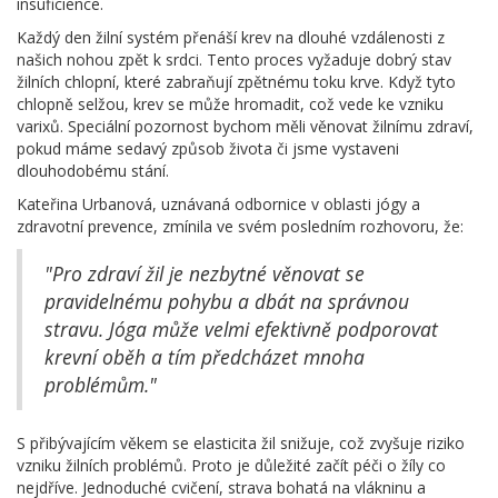
insuficience.
Každý den žilní systém přenáší krev na dlouhé vzdálenosti z
našich nohou zpět k srdci. Tento proces vyžaduje dobrý stav
žilních chlopní, které zabraňují zpětnému toku krve. Když tyto
chlopně selžou, krev se může hromadit, což vede ke vzniku
varixů. Speciální pozornost bychom měli věnovat žilnímu zdraví,
pokud máme sedavý způsob života či jsme vystaveni
dlouhodobému stání.
Kateřina Urbanová, uznávaná odbornice v oblasti jógy a
zdravotní prevence, zmínila ve svém posledním rozhovoru, že:
"Pro zdraví žil je nezbytné věnovat se
pravidelnému pohybu a dbát na správnou
stravu. Jóga může velmi efektivně podporovat
krevní oběh a tím předcházet mnoha
problémům."
S přibývajícím věkem se elasticita žil snižuje, což zvyšuje riziko
vzniku žilních problémů. Proto je důležité začít péči o žíly co
nejdříve. Jednoduché cvičení, strava bohatá na vlákninu a