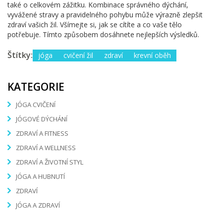
také o celkovém zážitku. Kombinace správného dýchání,
vyvážené stravy a pravidelného pohybu může výrazně zlepšit
zdraví vašich žil. Všímejte si, jak se cítíte a co vaše tělo
potřebuje. Tímto způsobem dosáhnete nejlepších výsledků.
Štítky:
jóga
cvičení žil
zdraví
krevní oběh
KATEGORIE
JÓGA CVIČENÍ
JÓGOVÉ DÝCHÁNÍ
ZDRAVÍ A FITNESS
ZDRAVÍ A WELLNESS
ZDRAVÍ A ŽIVOTNÍ STYL
JÓGA A HUBNUTÍ
ZDRAVÍ
JÓGA A ZDRAVÍ