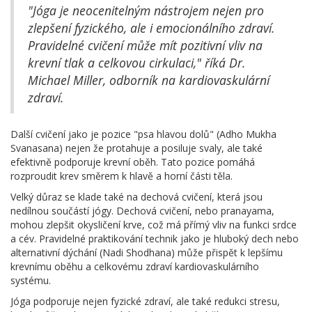
"Jóga je neocenitelným nástrojem nejen pro
zlepšení fyzického, ale i emocionálního zdraví.
Pravidelné cvičení může mít pozitivní vliv na
krevní tlak a celkovou cirkulaci," říká Dr.
Michael Miller, odborník na kardiovaskulární
zdraví.
Další cvičení jako je pozice "psa hlavou dolů" (Adho Mukha
Svanasana) nejen že protahuje a posiluje svaly, ale také
efektivně podporuje krevní oběh. Tato pozice pomáhá
rozproudit krev směrem k hlavě a horní části těla.
Velký důraz se klade také na dechová cvičení, která jsou
nedílnou součástí jógy. Dechová cvičení, nebo pranayama,
mohou zlepšit okysličení krve, což má přímý vliv na funkci srdce
a cév. Pravidelné praktikování technik jako je hluboký dech nebo
alternativní dýchání (Nadi Shodhana) může přispět k lepšímu
krevnímu oběhu a celkovému zdraví kardiovaskulárního
systému.
Jóga podporuje nejen fyzické zdraví, ale také redukci stresu,