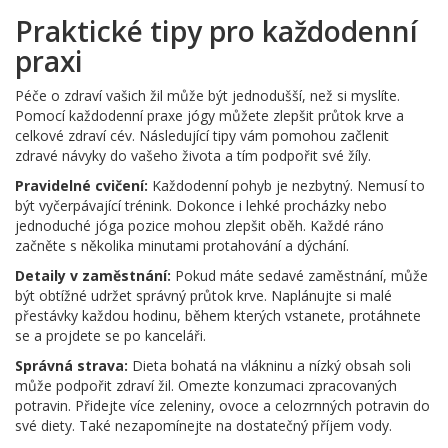
Praktické tipy pro každodenní
praxi
Péče o zdraví vašich žil může být jednodušší, než si myslíte.
Pomocí každodenní praxe jógy můžete zlepšit průtok krve a
celkové zdraví cév. Následující tipy vám pomohou začlenit
zdravé návyky do vašeho života a tím podpořit své žíly.
Pravidelné cvičení:
Každodenní pohyb je nezbytný. Nemusí to
být vyčerpávající trénink. Dokonce i lehké procházky nebo
jednoduché jóga pozice mohou zlepšit oběh. Každé ráno
začněte s několika minutami protahování a dýchání.
Detaily v zaměstnání:
Pokud máte sedavé zaměstnání, může
být obtížné udržet správný průtok krve. Naplánujte si malé
přestávky každou hodinu, během kterých vstanete, protáhnete
se a projdete se po kanceláři.
Správná strava:
Dieta bohatá na vlákninu a nízký obsah soli
může podpořit zdraví žil. Omezte konzumaci zpracovaných
potravin. Přidejte více zeleniny, ovoce a celozrnných potravin do
své diety. Také nezapomínejte na dostatečný příjem vody.