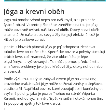
Jóga a krevní oběh
Jóga má mnoho výhod nejen pro naši mysl, ale i pro naše
fyzické zdraví. V tomto případě se zaměříme na to, jak jóga
může pozitivně ovlivnit náš
krevní oběh
. Dobrý krevní oběh
znamená, že naše srdce, cévy a žíly fungují efektivně, což je
klíčové pro celkové zdraví.
Jedním z hlavních přínosů jógy je její schopnost zlepšovat
cirkulaci krve po celém těle. Specifické pozice a pohyby stimulují
průtok krve, což znamená, že více oblastí těla je lépe
okysličených a vyživovaných. To může pomoci předcházet a
zmírňovat problémy jako jsou křečové žíly, otoky nohou nebo
unavenost.
Podle výzkumu, který se zabýval vlivem jógy na zdraví cév,
pravidelné praktikování jógy může snižovat záněty a zlepšovat
elasticitu žil. Například pozice, které zapojují dolní končetiny do
zvýšené polohy, jako je pozice "nohou na stěně" (Viparita
Karani), mohou významně přispět ke snížení otoků nohou tím,
že podporují zpětný tok krve k srdci.